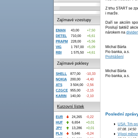
Z trhu START se zp
i marže.
Zajímavé vzestupy
Daří se akciím sp
Posilují taktéž akc
EMAN
43,00
+7,50
nárokem na
divide
DETEL
710,00
+6,61
PRAPM
228,00
+5,56
Michal Bárta
VIG
1 797,00
+5,09
Fio banka, a.s.
RBI
1 575,50
+4,61
Prohlášení
Zajímavé poklesy
Michal Bárta
SHELL
877,00
-10,33
Fio banka, a.s.
NOKIA
200,00
-4,40
ATS
3 504,00
-2,56
CZGCE
955,00
-2,15
KARIN
140,00
-2,10
Kurzovní lístek
Poslední zpráv
EUR
24,265
-0,22
HUF
6,654
+0,01
USA: Trh prá
JPY
13,286
+0,01
07.08. 14:50
PLN
5,646
-0,24
Vývoj měno