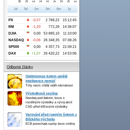
1d
5d
1m
3m
6m
1y
PX
-0,57
2 789,22
15:12:45
RM
-1,20
772,26
14:36:07
DJIA
0,00
53 885,10
11:10:00
NASDAQ
-0,06
26 348,35
07.08.26
SP500
0,00
4 357,73
22.09.21
DAX
+1,07
26 420,22
14:53:06
Odborné články
Optimismus kolem umělé
inteligence nemizí
Trhy navíc chtějí vidět návratnost
Výsledková sezóna
Nasdaq pod tlakem, luxus s
rozdílnými výsledky a vývoj akcií
CSG před klíčovými výsledky
Varování před ropným šokem z
Blízkého východu
ECB ponechala sazby beze změny