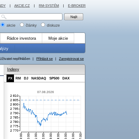
NDY
|
AKCIE.CZ
|
RM-SYSTÉM
|
E-BROKER
akcie
články
diskuze
Rádce investora
Moje akcie
alýzy
Uživatel nepřihlášen
|
Přihlásit se
|
Zaregistrovat se
Indexy
PX
RM
DJ
NASDAQ
SP500
DAX
07.08.2026