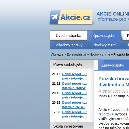
AKCIE ONLIN
informace pro 
Úvodní stránka
Zpravodajství
K
Všechny zprávy
Novinky z trhů
Akcie.cz
»
Zpravodajství
»
Novinky z trhů
»
Pražská bu
Právě diskutujete
Zpravodajství
21:13
Denní report -...:
Pražská burza
paiza.io/projec...
21:12
Denní report -...:
dividendu u 
notes.io/e6qyW
28.04.2025 09:4
20:15
Denní report -...:
Index PX posiluje 
paiza.io/projec...
20:15
Denní report -...:
notes.io/e5TUT
Akcie v úvodu obch
17:50
Denní report -...:
reportoval
výrobce 
paiza.io/projec...
v klíčových metrik
vysoce sofistikova
Škola investování
než na měsíce. V ú