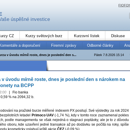
FIOFO
E
Vaše úspěšné investice
urzy CZ
Kurzy světových burz
Kurzovní lístek
Diskuse
Komentáře a doporučení
Firemní zprávy
Odborné články
An
rza v úvodu mírně roste, dnes je poslední den s...
Pátek 7.8.2026 15:14
 v úvodu mírně roste, dnes je poslední den s nárokem na
Monety na BCPP
3:00
|
Fio banka
o 0,59 % na 2094,32 b.
odování na pražské burze měřené indexem PX posilují. Své výsledky za rok 2024
bezpilotních letadel
Primoco UAV
(-1,74 %), kdy v tomto roce zaznamenal pokles
ách, podle managementu se však nejedná o stagnaci poptávky, ale je to z důvodu
ného oboru, kde uzavření jedné transakce až po dodávku se počítá na roky, spíše
vodu kosmeticky oslabují ještě akcie
ČEZ
(-0,09 %).