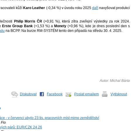
racovateli kůží
Karo Leather
(-0,34 %) v úvodu roku 2025
daří
navyšovat produkci
olečnosti
Philip Morris ČR
(+0,91 %), která zítra zveřejní výsledky za rok 2024.
ie
Erste Group Bank
(+1,53 %) a
Monety
(+0,96 %), kde je dnes poslední den s
ndu
na BCPP. Na burze RM-SYSTÉM tento den připadá na středu 30. 4. 2025.
Autor: Michal Bárta
Diskutovat
Facebook
Poslat emailem
Vytisknout
y
ce - v červenci ubylo 23 tis. pracovních míst mimo zemědělství
Fio
vých párů: EUR/CZK 24,26