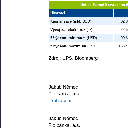
United Parcel Service Inc
Ukazatel
Kapitalizace
(mld. USD)
82,8
Vývoj za letošní rok
(%)
-22,5
52týdenní minimum
(USD)
90,6
52týdenní maximum
(USD)
153,4
Zdroj: UPS, Bloomberg
Jakub Němec
Fio banka, a.s.
Prohlášení
Jakub Němec
Fio banka, a.s.