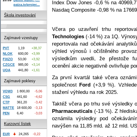
Index Dow Jones -0,6 % na 40969,7
paiza.io/projec...
Nasdaq Composite -0,98 % na 17669
Škola investování
Včera po uzavření trhu reportov
Technologies
(-14 %) za 1Q. Výnosy
Zajímavé vzestupy
reportovala nad očekávání analytiků
PVT
1,19
+38,37
výhled výnosů i očištěného provozn
NLOK
600,00
+3,99
výsledkům uvedli, že přestože fu
FIXZO
53,00
+3,92
ocenění akcie negativně ovlivňuje po
CZGCE
985,00
+3,14
UQA
441,80
+1,61
Za první kvartál také včera oznám
Zajímavé poklesy
společnost
Ford
(+3,9 %). Vzhledem
stažení výhledu na rok 2025.
VOW3
1 800,00
-5,06
CSG
441,60
-4,62
CTP
361,20
-3,42
Taktéž včera po trhu své výsledky 
MATTE
18 600,00
-3,13
Pharmaceuticals
(-13 %). Z hledisk
PEN
6,40
-3,03
oznámila výsledky pod očekávání
Kurzovní lístek
navýšen na 11,85 mld. až 12 mld. U
EUR
24,265
-0,22