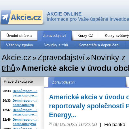
AKCIE ONLINE
informace pro Vaše úspěšné investice
Úvodní stránka
Zpravodajství
Kurzy CZ
Kurzy světový
Všechny zprávy
Novinky z trhů
Komentáře a doporučení
Akcie.cz
»
Zpravodajství
»
Novinky z
trhů
»
Americké akcie v úvodu obcho
Právě diskutujete
Zpravodajství
20:33
Denní report -...:
Americké akcie v úvodu o
paiza.io/projec...
20:33
Denní report -...:
reportovaly společnosti P
notes.io/e6iyb
12:47
Denní report -...:
Energy,..
paiza.io/projec...
12:46
Denní report -...:
06.05.2025 16:22:00
|
Fio banka
notes.io/e6yWX
20:09
Denní report -...: