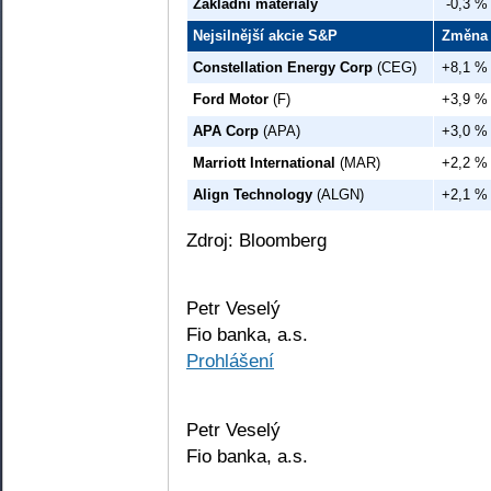
Základní materiály
-0,3 %
Nejsilnější akcie S&P
Změna
Constellation Energy Corp
(CEG)
+8,1 %
Ford Motor
(F)
+3,9 %
APA Corp
(APA)
+3,0 %
Marriott International
(MAR)
+2,2 %
Align Technology
(ALGN)
+2,1 %
Zdroj: Bloomberg
Petr Veselý
Fio banka, a.s.
Prohlášení
Petr Veselý
Fio banka, a.s.