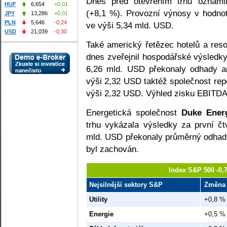
Dnes před otevřením trhu oznám
HUF
6,654
+0,01
(+8,1 %). Provozní výnosy v hodno
JPY
13,286
+0,01
PLN
5,646
-0,24
ve výši 5,34 mld. USD.
USD
21,039
-0,30
Také americký řetězec hotelů a res
dnes zveřejnil hospodářské výsledky
6,26 mld. USD překonaly odhady an
výši 2,32 USD taktéž společnost rep
výši 2,32 USD. Výhled zisku EBITDA
Energetická společnost
Duke Ener
trhu vykázala výsledky za první čtv
mld. USD překonaly průměrný odhad 
byl zachován.
Index S&P 500 -0,
Nejsilnější sektory S&P
Změna
Utility
+0,8 %
Energie
+0,5 %