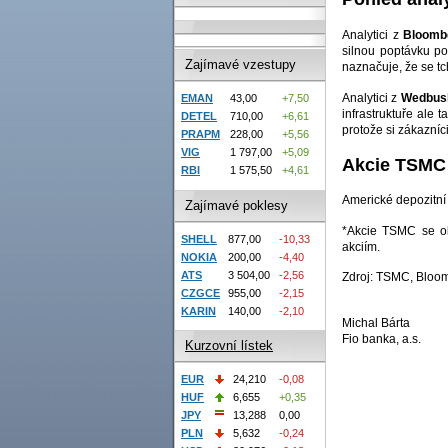
Analytici z
Bloombe
silnou poptávku po
Zajímavé vzestupy
naznačuje, že se tc
Analytici z
Wedbus
EMAN
43,00
+7,50
infrastruktuře ale 
DETEL
710,00
+6,61
protože si zákazníc
PRAPM
228,00
+5,56
VIG
1 797,00
+5,09
Akcie TSMC
RBI
1 575,50
+4,61
Americké depozitní 
Zajímavé poklesy
*Akcie TSMC se ob
SHELL
877,00
-10,33
akciím.
NOKIA
200,00
-4,40
ATS
3 504,00
-2,56
Zdroj: TSMC, Bloo
CZGCE
955,00
-2,15
KARIN
140,00
-2,10
Michal Bárta
Fio banka, a.s.
Kurzovní lístek
EUR
24,210
-0,08
HUF
6,655
+0,35
JPY
13,288
0,00
PLN
5,632
-0,24