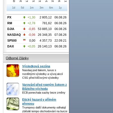
1d
5d
1m
3m
6m
1y
PX
+1,30
2 805,12
06.08.26
RM
+2,78
781,62
06.08.26
DJIA
-0,85
53 885,10
06.08.26
NASDAQ
-0,06
26 348,35
07.08.26
SP500
0,00
4 357,73
22.09.21
DAX
+0,05
26 140,13
06.08.26
Odborné články
Výsledková sezóna
Nasdaq pod tlakem, luxus s
rozdílnými výsledky a vývoj akcií
CSG před klíčovými výsledky
Varování před ropným šokem z
Blízkého východu
ECB ponechala sazby beze změny
Etický hazard v přímém
přenosu
Trumpovy další dokumenty odhalují
zběsilé tempo obchodování na burze