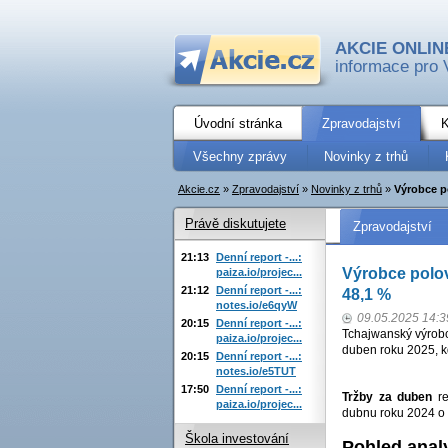
AKCIE ONLIN
informace pro 
Úvodní stránka
Zpravodajství
K
Všechny zprávy
Novinky z trhů
Akcie.cz
»
Zpravodajství
»
Novinky z trhů
»
Výrobce p
Právě diskutujete
Zpravodajství
21:13
Denní report -...:
Výrobce polo
paiza.io/projec...
21:12
Denní report -...:
48,1 %
notes.io/e6qyW
09.05.2025 14:3
20:15
Denní report -...:
Tchajwanský výrobc
paiza.io/projec...
duben roku 2025, k
20:15
Denní report -...:
notes.io/e5TUT
17:50
Denní report -...:
Tržby za duben
re
paiza.io/projec...
dubnu roku 2024 o 
Škola investování
Pohled anal