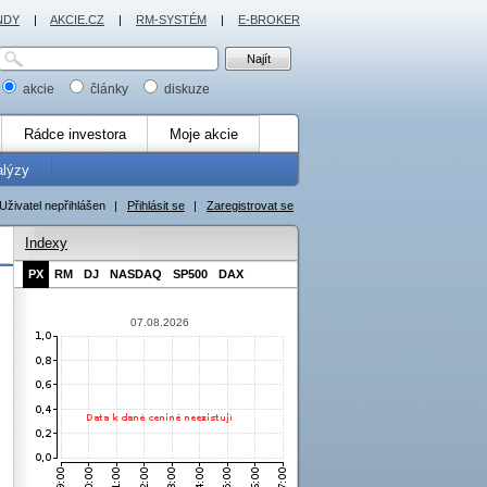
NDY
|
AKCIE.CZ
|
RM-SYSTÉM
|
E-BROKER
akcie
články
diskuze
Rádce investora
Moje akcie
alýzy
Uživatel nepřihlášen
|
Přihlásit se
|
Zaregistrovat se
Indexy
PX
RM
DJ
NASDAQ
SP500
DAX
07.08.2026