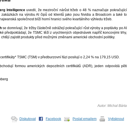
rg Intelligence
uvedli, že meziroční nárůst tržeb o 48 % naznačuje pokračující
 zakázkách na výrobu AI čipů od klientů jako jsou Nvidia a Broadcom a také to
hajwanská společnost blíží horní hranici svého kvartálního výhledu tržeb.
h
se domnívají, že tržby částečně odrážejí pokračující růst výroby a poptávky po AI
také předpokládají, že TSMC těží z urychlených objednávek napříč koncovými trhy,
i chtějí zajistit produkty před možnými změnami americké obchodní politiky.
certifikáty* TSMC (TSM) v předburzovní fázi posilují o 2,24 % na 179,15 USD.
chodují formou amerických depozitních certifikátů (ADR), jeden odpovídá pěti
mberg
Autor: Michal Bárta
Diskutovat
Facebook
Poslat emailem
Vytisknout