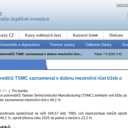
FIOFO
E
Vaše úspěšné investice
urzy CZ
Kurzy světových burz
Kurzovní lístek
Diskuse
Komentáře a doporučení
Firemní zprávy
Odborné články
An
olovodičů TSMC zaznamenal v dubnu meziroční růst...
Pátek 7.8.2026 3:42
vodičů TSMC zaznamenal v dubnu meziroční růst tržeb o
9:15
|
Fio banka
e polovodičů Taiwan Semiconductor Manufacturing (TSMC) zveřejnil své tržby za
de zaznamenal meziroční růst o 48,1 %.
portovala společnost ve výši 349,57 mld. TWD, což reprezentuje nárůst oproti
48,1 %, oproti březnu roku 2025 se jedná o nárůst o 22,2 %.
ytiků