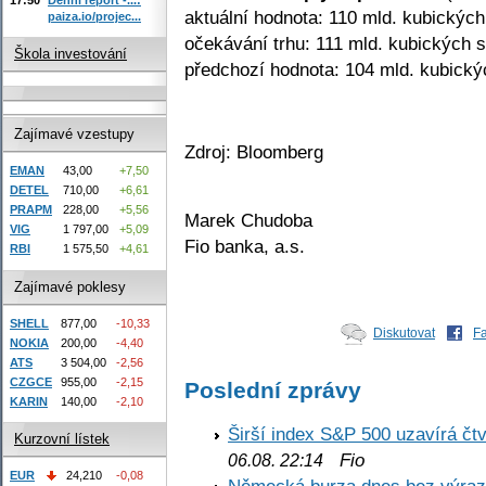
aktuální hodnota: 110 mld. kubických
paiza.io/projec...
očekávání trhu: 111 mld. kubických s
Škola investování
předchozí hodnota: 104 mld. kubický
Zajímavé vzestupy
Zdroj: Bloomberg
EMAN
43,00
+7,50
DETEL
710,00
+6,61
PRAPM
228,00
+5,56
Marek Chudoba
VIG
1 797,00
+5,09
Fio banka, a.s.
RBI
1 575,50
+4,61
Zajímavé poklesy
SHELL
877,00
-10,33
Diskutovat
F
NOKIA
200,00
-4,40
ATS
3 504,00
-2,56
CZGCE
955,00
-2,15
Poslední zprávy
KARIN
140,00
-2,10
Širší index S&P 500 uzavírá čt
Kurzovní lístek
Fio
06.08. 22:14
EUR
24,210
-0,08