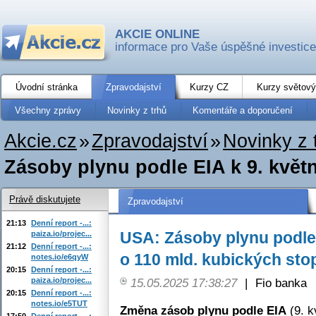
AKCIE ONLINE
informace pro Vaše úspěšné investice
Úvodní stránka
Zpravodajství
Kurzy CZ
Kurzy světový
Všechny zprávy
Novinky z trhů
Komentáře a doporučení
Akcie.cz
»
Zpravodajství
»
Novinky z 
Zásoby plynu podle EIA k 9. květnu
Právě diskutujete
Zpravodajství
21:13
Denní report -...:
USA: Zásoby plynu podle 
paiza.io/projec...
21:12
Denní report -...:
o 110 mld. kubických stop
notes.io/e6qyW
20:15
Denní report -...:
paiza.io/projec...
15.05.2025 17:38:27
|
Fio banka
20:15
Denní report -...:
notes.io/e5TUT
Změna zásob plynu podle EIA
(9. k
17:50
Denní report -...: