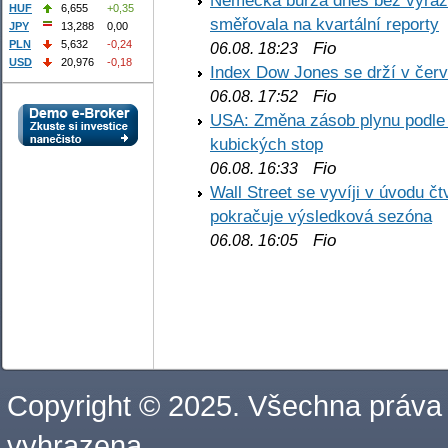
Německá burza dnes bez výrazn
HUF
6,655
+0,35
směřovala na kvartální reporty
JPY
13,288
0,00
PLN
5,632
-0,24
Fio
06.08. 18:23
USD
20,976
-0,18
Index Dow Jones se drží v čer
Fio
06.08. 17:52
USA: Změna zásob plynu podle E
kubických stop
Fio
06.08. 16:33
Wall Street se vyvíji v úvodu 
pokračuje výsledková sezóna
Fio
06.08. 16:05
Copyright © 2025. Všechna práva
vyhrazena.