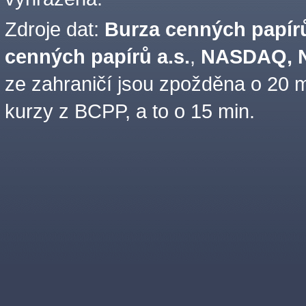
Zdroje dat:
Burza cenných papírů
cenných papírů a.s.
,
NASDAQ, N
ze zahraničí jsou zpožděna o 20 m
kurzy z BCPP, a to o 15 min.