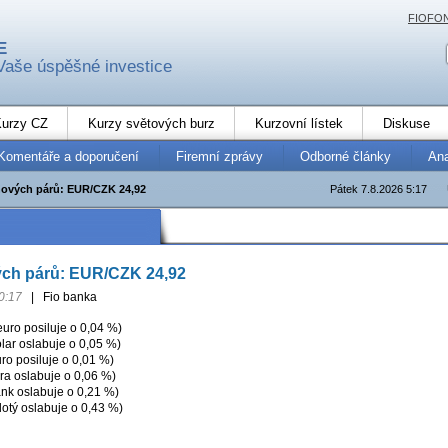
FIOFO
E
Vaše úspěšné investice
urzy CZ
Kurzy světových burz
Kurzovní lístek
Diskuse
Komentáře a doporučení
Firemní zprávy
Odborné články
An
ových párů: EUR/CZK 24,92
Pátek 7.8.2026 5:17
ch párů: EUR/CZK 24,92
0:17
|
Fio banka
ro posiluje o 0,04 %)
ar oslabuje o 0,05 %)
o posiluje o 0,01 %)
ra oslabuje o 0,06 %)
nk oslabuje o 0,21 %)
otý oslabuje o 0,43 %)