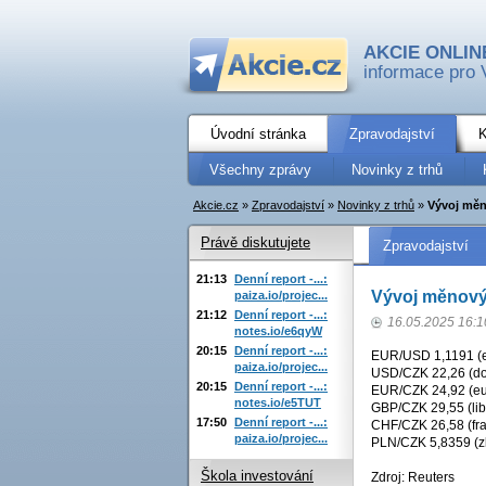
AKCIE ONLIN
informace pro 
Úvodní stránka
Zpravodajství
K
Všechny zprávy
Novinky z trhů
Akcie.cz
»
Zpravodajství
»
Novinky z trhů
»
Vývoj měn
Právě diskutujete
Zpravodajství
21:13
Denní report -...:
Vývoj měnový
paiza.io/projec...
21:12
Denní report -...:
16.05.2025 16:1
notes.io/e6qyW
20:15
Denní report -...:
EUR/USD 1,1191 (eu
paiza.io/projec...
USD/CZK 22,26 (dol
20:15
Denní report -...:
EUR/CZK 24,92 (eur
notes.io/e5TUT
GBP/CZK 29,55 (lib
17:50
Denní report -...:
CHF/CZK 26,58 (fra
paiza.io/projec...
PLN/CZK 5,8359 (zl
Škola investování
Zdroj: Reuters