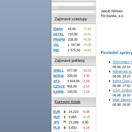
Jakub Němec
Fio banka, a.s.
Zajímavé vzestupy
EMAN
43,00
+7,50
DETEL
710,00
+6,61
PRAPM
228,00
+5,56
VIG
1 797,00
+5,09
RBI
1 575,50
+4,61
Poslední zpráv
Zajímavé poklesy
Širší index 
06.08. 22:14
SHELL
877,00
-10,33
Německá bur
NOKIA
200,00
-4,40
06.08. 18:23
Index Dow J
ATS
3 504,00
-2,56
06.08. 17:52
CZGCE
955,00
-2,15
USA: Změna 
KARIN
140,00
-2,10
06.08. 16:33
Wall Street
Kurzovní lístek
06.08. 16:05
EUR
24,210
-0,08
HUF
6,655
+0,35
JPY
13,288
0,00
PLN
5,632
-0,24