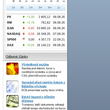
1d
5d
1m
3m
6m
1y
PX
+1,30
2 805,12
06.08.26
RM
+2,78
781,62
06.08.26
DJIA
-0,85
53 885,10
06.08.26
NASDAQ
-0,06
26 348,35
07.08.26
SP500
0,00
4 357,73
22.09.21
DAX
+0,05
26 140,13
06.08.26
Odborné články
Výsledková sezóna
Nasdaq pod tlakem, luxus s
rozdílnými výsledky a vývoj akcií
CSG před klíčovými výsledky
Varování před ropným šokem z
Blízkého východu
ECB ponechala sazby beze změny
Etický hazard v přímém
přenosu
Trumpovy další dokumenty odhalují
zběsilé tempo obchodování na burze