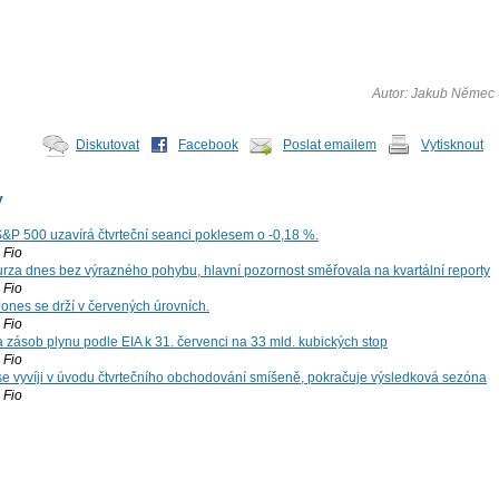
Autor: Jakub Němec
Diskutovat
Facebook
Poslat emailem
Vytisknout
y
S&P 500 uzavírá čtvrteční seanci poklesem o -0,18 %.
Fio
za dnes bez výrazného pohybu, hlavní pozornost směřovala na kvartální reporty
Fio
ones se drží v červených úrovních.
Fio
zásob plynu podle EIA k 31. červenci na 33 mld. kubických stop
Fio
 se vyvíji v úvodu čtvrtečního obchodování smíšeně, pokračuje výsledková sezóna
Fio