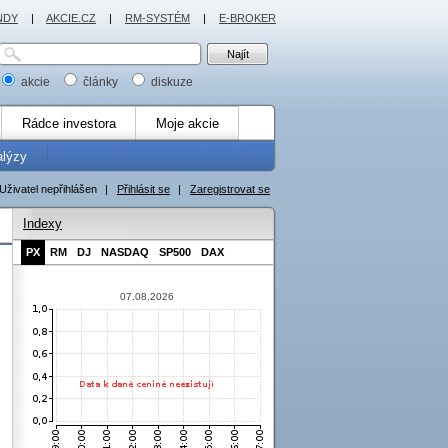
NDY
|
AKCIE.CZ
|
RM-SYSTÉM
|
E-BROKER
akcie
články
diskuze
Rádce investora
Moje akcie
alýzy
Uživatel nepřihlášen
|
Přihlásit se
|
Zaregistrovat se
Indexy
PX
RM
DJ
NASDAQ
SP500
DAX
07.08.2026