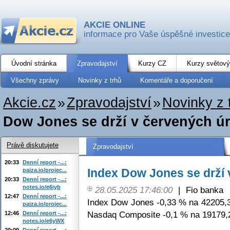
AKCIE ONLINE
informace pro Vaše úspěšné investice
Úvodní stránka
Zpravodajství
Kurzy CZ
Kurzy světový
Všechny zprávy
Novinky z trhů
Komentáře a doporučení
Akcie.cz
»
Zpravodajství
»
Novinky z 
Dow Jones se drží v červených ú
Právě diskutujete
Zpravodajství
20:33
Denní report -...:
Index Dow Jones se drží 
paiza.io/projec...
20:33
Denní report -...:
notes.io/e6iyb
28.05.2025 17:46:00
|
Fio banka
12:47
Denní report -...:
Index Dow Jones -0,33 % na 42205,3
paiza.io/projec...
Nasdaq Composite -0,1 % na 19179,
12:46
Denní report -...:
notes.io/e6yWX
20:09
Denní report -...: