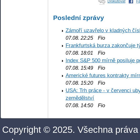
Diskutovat
F
Poslední zprávy
Zámoří uzavřelo v kladných č
Fio
07.08. 22:25
Frankfurtská burza zakončuje 
Fio
07.08. 18:01
Index S&P 500 mírně posiluje p
Fio
07.08. 15:49
Americké futures kontrakty mírn
Fio
07.08. 15:20
USA: Trh práce - v červenci ub
zemědělství
Fio
07.08. 14:50
Copyright © 2025. Všechna práva