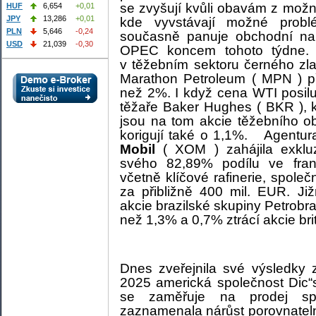
se zvyšují kvůli obavám z mož
HUF
6,654
+0,01
JPY
13,286
+0,01
kde vyvstávají možné prob
PLN
5,646
-0,24
současně panuje obchodní na
USD
21,039
-0,30
OPEC koncem tohoto týdne. T
v těžebním sektoru černého zl
Marathon Petroleum ( MPN ) př
než 2%. I když cena WTI posiluj
těžaře Baker Hughes ( BKR ), k
jsou na tom akcie těžebního o
korigují také o 1,1%.
Agentur
Mobil
( XOM ) zahájila exkluz
svého 82,89% podílu ve fra
včetně klíčové rafinerie, spole
za přibližně 400 mil. EUR. J
akcie brazilské skupiny Petrobra
než 1,3% a 0,7% ztrácí akcie bri
Dnes zveřejnila své výsledky z
2025 americká společnost Dic“s
se zaměřuje na prodej spo
zaznamenala nárůst porovnateln