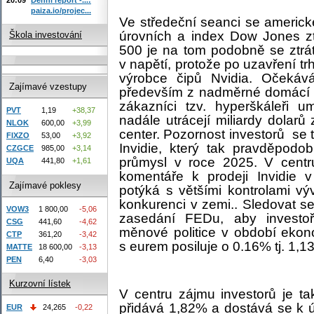
paiza.io/projec...
Ve středeční seanci se americ
úrovních a index Dow Jones z
Škola investování
500 je na tom podobně se ztr
v napětí, protože po uzavření t
výrobce čipů Nvidia. Očekává
Zajímavé vzestupy
především z nadměrné domácí p
zákazníci tzv. hyperškáleři u
PVT
1,19
+38,37
nadále utrácejí miliardy dolar
NLOK
600,00
+3,99
center. Pozornost investorů
se 
FIXZO
53,00
+3,92
Invidie, který tak pravděpodo
CZGCE
985,00
+3,14
průmysl v roce 2025. V centr
UQA
441,80
+1,61
komentáře k prodeji Invidie 
Zajímavé poklesy
potýká s většími kontrolami v
konkurenci v zemi.. Sledovat s
VOW3
1 800,00
-5,06
zasedání FEDu, aby investoři
CSG
441,60
-4,62
měnové politice v období ekono
CTP
361,20
-3,42
s eurem posiluje o 0.16% tj. 1
MATTE
18 600,00
-3,13
PEN
6,40
-3,03
Kurzovní lístek
V centru zájmu investorů je t
přidává 1,82% a dostává se k 
EUR
24,265
-0,22