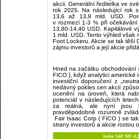
akcii. Generální ředitelka ve sv
rok 2025. Na následující rok s
13,6 až 13,9 mld. USD. Poro
v rozmezí 1-3 % při očekávání
13,80-14,40 USD. Kapitálové vý
1 mld. USD. Tento výhled však
Foot Lockeru. Akcie se tak těší D
zájmu investorů a její akcie přid
Hned na začátku obchodování se
FICO ), když analytici americké 
investiční doporučení z „neutr
nedávný pokles cen akcií způso
ocenění na úroveň, která nab
potenciál v následujících letec
za reálná, ale nyní jsou
pravděpodobně rozumně zvládnut
Fair Isaac Corp ( FICO ) se t
strany investorů a akcie rostou 
Index S&P 500 -0,