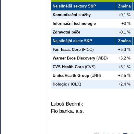
Nejsilnější sektory S&P
Změna
Komunikační služby
+0,1 %
Informační technologie
+0 %
Zdravotní péče
-0,1 %
Nejsilnější akcie S&P
Změna
Fair Isaac Corp
(FICO)
+6,3 %
Warner Bros Discovery
(WBD)
+3,2 %
CVS Health Corp
(CVS)
+3,1 %
UnitedHealth Group
(UNH)
+2,5 %
Hologic
(HOLX)
+2,4 %
Luboš Bedrník
Fio banka, a.s.