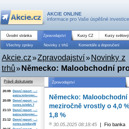
AKCIE ONLINE
informace pro Vaše úspěšné investice
Úvodní stránka
Zpravodajství
Kurzy CZ
Kurzy světový
Všechny zprávy
Novinky z trhů
Komentáře a doporučení
Akcie.cz
»
Zpravodajství
»
Novinky z
trhů
»
Německo: Maloobchodní prode
Právě diskutujete
Zpravodajství
20:09
Denní report -...:
Německo: Maloobchodní 
paiza.io/projec...
20:09
Denní report -...:
meziročně vrostly o 4,0 
notes.io/e6rL7
21:13
Denní report -...:
1,8 %
paiza.io/projec...
21:12
Denní report -...:
30.05.2025 08:18:45
|
Fio banka
notes.io/e6qyW
20:15
Denní report -...: