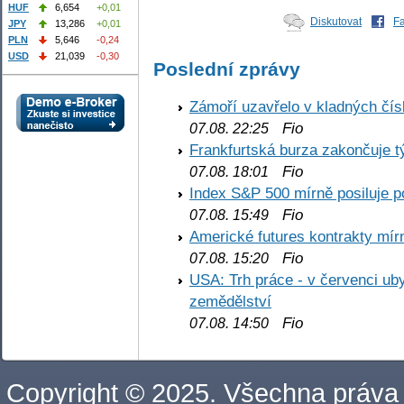
HUF
6,654
+0,01
Diskutovat
F
JPY
13,286
+0,01
PLN
5,646
-0,24
USD
21,039
-0,30
Poslední zprávy
Zámoří uzavřelo v kladných č
Fio
07.08. 22:25
Frankfurtská burza zakončuje 
Fio
07.08. 18:01
Index S&P 500 mírně posiluje p
Fio
07.08. 15:49
Americké futures kontrakty mírn
Fio
07.08. 15:20
USA: Trh práce - v červenci ub
zemědělství
Fio
07.08. 14:50
Copyright © 2025. Všechna práva