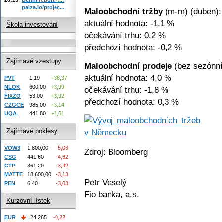
paiza.io/projec...
Maloobchodní tržby
(m-m) (duben):
aktuální hodnota: -1,1 %
Škola investování
očekávání trhu: 0,2 %
předchozí hodnota: -0,2 %
Zajímavé vzestupy
Maloobchodní prodeje
(bez sezónníh
aktuální hodnota: 4,0 %
PVT
1,19
+38,37
NLOK
600,00
+3,99
očekávání trhu: -1,8 %
FIXZO
53,00
+3,92
předchozí hodnota: 0,3 %
CZGCE
985,00
+3,14
UQA
441,80
+1,61
Zajímavé poklesy
VOW3
1 800,00
-5,06
Zdroj: Bloomberg
CSG
441,60
-4,62
CTP
361,20
-3,42
MATTE
18 600,00
-3,13
Petr Veselý
PEN
6,40
-3,03
Fio banka, a.s.
Kurzovní lístek
EUR
24,265
-0,22