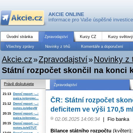
AKCIE ONLINE
informace pro Vaše úspěšné investice
Úvodní stránka
Zpravodajství
Kurzy CZ
Kurzy světový
Všechny zprávy
Novinky z trhů
Komentáře a doporučení
Akcie.cz
»
Zpravodajství
»
Novinky z 
Státní rozpočet skončil na konci k
Právě diskutujete
Zpravodajství
21:13
Denní report -...:
ČR: Státní rozpočet skon
paiza.io/projec...
21:12
Denní report -...:
deficitem ve výši 170,5 m
notes.io/e6qyW
20:15
Denní report -...:
paiza.io/projec...
02.06.2025 14:06:34
|
Fio banka
20:15
Denní report -...:
notes.io/e5TUT
Bilance státního rozpočtu
(květen):
17:50
Denní report -...: