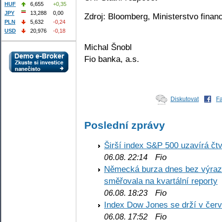
HUF
6,655
+0,35
JPY
13,288
0,00
Zdroj: Bloomberg, Ministerstvo finan
PLN
5,632
-0,24
USD
20,976
-0,18
Michal Šnobl
Fio banka, a.s.
Diskutovat
F
Poslední zprávy
Širší index S&P 500 uzavírá čt
Fio
06.08. 22:14
Německá burza dnes bez výrazn
směřovala na kvartální reporty
Fio
06.08. 18:23
Index Dow Jones se drží v čer
Fio
06.08. 17:52