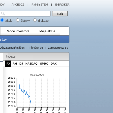
NDY
|
AKCIE.CZ
|
RM-SYSTÉM
|
E-BROKER
akcie
články
diskuze
Rádce investora
Moje akcie
alýzy
Uživatel nepřihlášen
|
Přihlásit se
|
Zaregistrovat se
Indexy
PX
RM
DJ
NASDAQ
SP500
DAX
07.08.2026