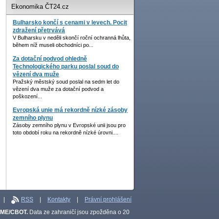
Ekonomika ČT24.cz
Bulharsko končí s cenami v levech. Pocit
zdražení přetrvává
V Bulharsku v neděli skončí roční ochranná lhůta,
během níž museli obchodníci po...
Za dotační podvod ohledně
Technologického parku poslal soud do
vězení dva muže
Pražský městský soud poslal na sedm let do
vězení dva muže za dotační podvod a
poškození...
Evropská unie má rekordně nízké zásoby
zemního plynu
Zásoby zemního plynu v Evropské unii jsou pro
toto období roku na rekordně nízké úrovni....
|
RSS
|
Kontakty
|
Právní prohlášení
CME/CBOT.
Data ze zahraničí jsou zpožděna o 20