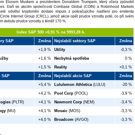
elem Elonem Muskem a prezidentem Donaldem Trumpem, který včera způsobil
okles. Daří se akciím společností Coinbase Global (COIN) a Robinhood Markets
elé odvětví kryptoměn dostalo impuls z pokračujícího nadšení pro emitenta
ircle Internet Group (CRCL), jehož akcie opět prudce vzrostly poté, co při svém
m debutu prudce vzrostly o téměř 170 %.
Index S&P 500 +0,91 % na 5993,28 b.
tory S&P
Změna
Nejslabší sektory S&P
Změna
+1,9 %
Utility
-0,3 %
užby
+1,6 %
Nezbytná spotřeba
0 %
+1,5 %
Reality
+0,1 %
ie S&P
Změna
Nejslabší akcie S&P
Změna
+5,4 %
Lululemon Athletica
(LULU)
-20 %
+4,2 %
Pool Corp
(POOL)
-3,9 %
logies
(PLTR)
+4,1 %
Newmont Corp
(NEM)
-3,4 %
ogy
(MU)
+4,1 %
Mosaic
(MOS)
-3,3 %
+4,0 %
Broadcom
(AVGO)
-3,3 %