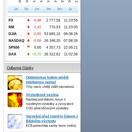
1d
5d
1m
3m
6m
1y
PX
-0,98
2 777,56
11:23:56
RM
-1,42
770,53
11:23:05
DJIA
-0,85
53 885,10
06.08.26
NASDAQ
-0,06
26 348,35
07.08.26
SP500
0,00
4 357,73
22.09.21
DAX
+0,70
26 322,62
11:02:36
Odborné články
Optimismus kolem umělé
inteligence nemizí
Trhy navíc chtějí vidět návratnost
Výsledková sezóna
Nasdaq pod tlakem, luxus s
rozdílnými výsledky a vývoj akcií
CSG před klíčovými výsledky
Varování před ropným šokem z
Blízkého východu
ECB ponechala sazby beze změny