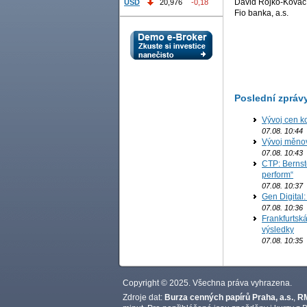
David Rojko-Kovač
USD
20,976
-0,18
Fio banka, a.s.
Poslední zpráv
Vývoj cen ko
07.08. 10:44
Vývoj měno
07.08. 10:43
CTP: Bernst
perform“
07.08. 10:37
Gen Digital
07.08. 10:36
Frankfurtská
výsledky
07.08. 10:35
Copyright © 2025. Všechna práva vyhrazena.
Zdroje dat:
Burza cenných papírů Praha, a.s.
,
RM