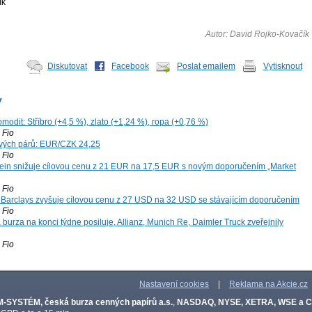
ík
Autor: David Rojko-Kovačík
Diskutovat
Facebook
Poslat emailem
Vytisknout
y
modit: Stříbro (+4,5 %), zlato (+1,24 %), ropa (+0,76 %)
Fio
vých párů: EUR/CZK 24,25
Fio
ein snižuje cílovou cenu z 21 EUR na 17,5 EUR s novým doporučením „Market
Fio
: Barclays zvyšuje cílovou cenu z 27 USD na 32 USD se stávajícím doporučením
Fio
 burza na konci týdne posiluje, Allianz, Munich Re, Daimler Truck zveřejnily
Fio
Nastavení cookies
|
Reklama na Akcie.cz
-SYSTÉM, česká burza cenných papírů a.s.
,
NASDAQ, NYSE, XETRA, WSE a 