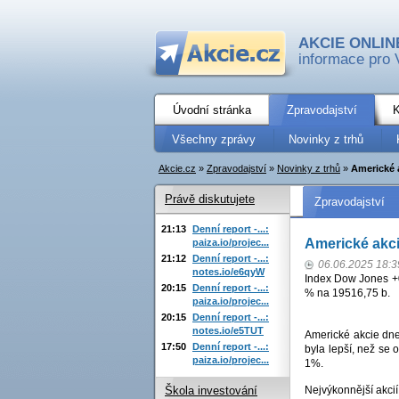
AKCIE ONLIN
informace pro 
Úvodní stránka
Zpravodajství
K
Všechny zprávy
Novinky z trhů
Akcie.cz
»
Zpravodajství
»
Novinky z trhů
»
Americké 
Právě diskutujete
Zpravodajství
21:13
Denní report -...:
Americké akc
paiza.io/projec...
21:12
Denní report -...:
06.06.2025 18:3
notes.io/e6qyW
Index Dow Jones +
20:15
Denní report -...:
% na 19516,75 b.
paiza.io/projec...
20:15
Denní report -...:
notes.io/e5TUT
Americké akcie dnes
17:50
Denní report -...:
byla lepší, než se
paiza.io/projec...
1%.
Nejvýkonnější akcií
Škola investování