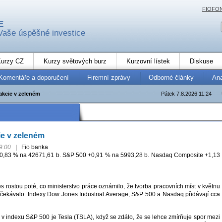
FIOFO
E
Vaše úspěšné investice
urzy CZ
Kurzy světových burz
Kurzovní lístek
Diskuse
Komentáře a doporučení
Firemní zprávy
Odborné články
An
akcie v zeleném
Pátek 7.8.2026 11:24
ie v zeleném
9:00
|
Fio banka
0,83 % na 42671,61 b. S&P 500 +0,91 % na 5993,28 b. Nasdaq Composite +1,13
 rostou poté, co ministerstvo práce oznámilo, že tvorba pracovních míst v květnu
 očekávalo. Indexy Dow Jones Industrial Average, S&P 500 a Nasdaq přidávají cca
 v indexu S&P 500 je Tesla (TSLA), když se zdálo, že se lehce zmírňuje spor mezi