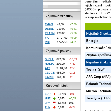
generálním ředit
jejich razantní p
(HOOD), protože c
stablecoinů USDC C
Zajímavé vzestupy
včerejším obchodní
EMAN
43,00
+7,50
DETEL
710,00
+6,61
PRAPM
228,00
+5,56
Nejsilnější sek
VIG
1 797,00
+5,09
Energie
RBI
1 575,50
+4,61
Komunikační sl
Zajímavé poklesy
Zbytná spotřeba
SHELL
877,00
-10,33
Nejsilnější akc
NOKIA
200,00
-4,40
ATS
3 504,00
-2,56
Tesla
(TSLA)
CZGCE
955,00
-2,15
APA Corp
(APA)
KARIN
140,00
-2,10
Palantir Techno
Kurzovní lístek
Micron Technol
EUR
24,210
-0,08
Teradyne
(TER)
HUF
6,655
+0,35
JPY
13,288
0,00
PLN
5,632
-0,24