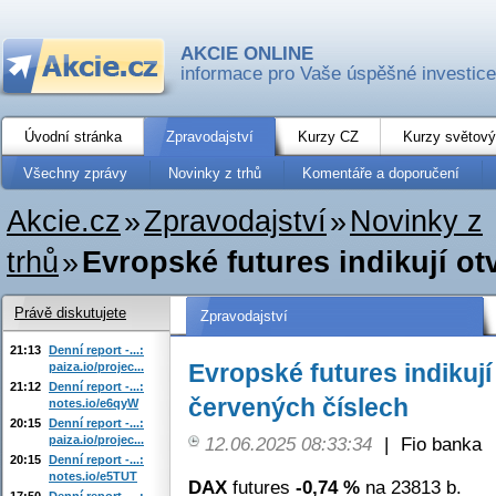
AKCIE ONLINE
informace pro Vaše úspěšné investice
Úvodní stránka
Zpravodajství
Kurzy CZ
Kurzy světový
Všechny zprávy
Novinky z trhů
Komentáře a doporučení
Akcie.cz
»
Zpravodajství
»
Novinky z
trhů
»
Evropské futures indikují ot
Právě diskutujete
Zpravodajství
21:13
Denní report -...:
Evropské futures indikují
paiza.io/projec...
21:12
Denní report -...:
červených číslech
notes.io/e6qyW
20:15
Denní report -...:
paiza.io/projec...
12.06.2025 08:33:34
|
Fio banka
20:15
Denní report -...:
notes.io/e5TUT
DAX
futures
-0,74 %
na 23813 b.
17:50
Denní report -...: