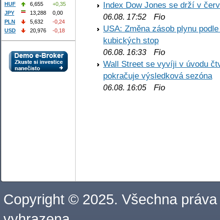
Index Dow Jones se drží v čer
HUF
6,655
+0,35
JPY
13,288
0,00
Fio
06.08. 17:52
PLN
5,632
-0,24
USA: Změna zásob plynu podle E
USD
20,976
-0,18
kubických stop
Fio
06.08. 16:33
Wall Street se vyvíji v úvodu 
pokračuje výsledková sezóna
Fio
06.08. 16:05
Copyright © 2025. Všechna práva
vyhrazena.