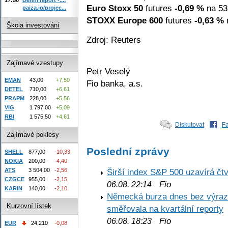
Euro Stoxx 50
futures
-0,69 %
na 53
paiza.io/projec...
STOXX Europe 600
futures
-0,63 %
n
Škola investování
Zdroj: Reuters
Zajímavé vzestupy
Petr Veselý
EMAN
43,00
+7,50
Fio banka, a.s.
DETEL
710,00
+6,61
PRAPM
228,00
+5,56
VIG
1 797,00
+5,09
RBI
1 575,50
+4,61
Diskutovat
F
Zajímavé poklesy
Poslední zprávy
SHELL
877,00
-10,33
NOKIA
200,00
-4,40
ATS
3 504,00
-2,56
Širší index S&P 500 uzavírá čt
CZGCE
955,00
-2,15
Fio
06.08. 22:14
KARIN
140,00
-2,10
Německá burza dnes bez výrazn
Kurzovní lístek
směřovala na kvartální reporty
Fio
06.08. 18:23
EUR
24,210
-0,08