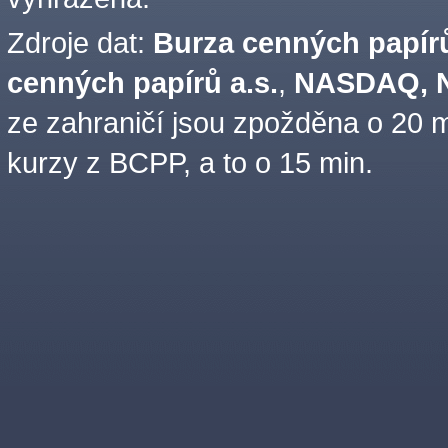
Zdroje dat:
Burza cenných papírů
cenných papírů a.s.
,
NASDAQ, N
ze zahraničí jsou zpožděna o 20 m
kurzy z BCPP, a to o 15 min.