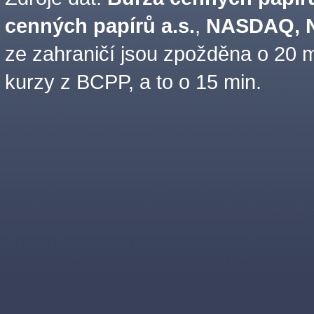
cenných papírů a.s.
,
NASDAQ, N
ze zahraničí jsou zpožděna o 20 m
kurzy z BCPP, a to o 15 min.