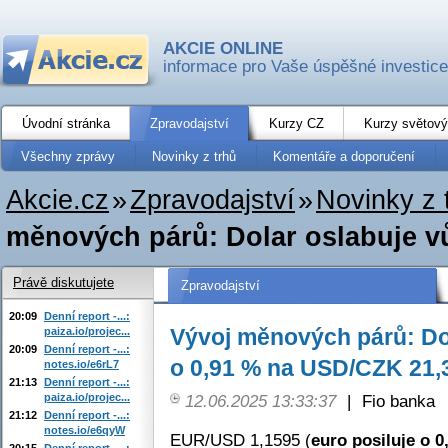
AKCIE ONLINE
informace pro Vaše úspěšné investice
Úvodní stránka
Zpravodajství
Kurzy CZ
Kurzy světový
Všechny zprávy
Novinky z trhů
Komentáře a doporučení
Akcie.cz
»
Zpravodajství
»
Novinky z 
měnových párů: Dolar oslabuje vů
Právě diskutujete
Zpravodajství
20:09
Denní report -...:
Vývoj měnových párů: Dol
paiza.io/projec...
20:09
Denní report -...:
o 0,91 % na USD/CZK 21,
notes.io/e6rL7
21:13
Denní report -...:
paiza.io/projec...
12.06.2025 13:33:37
|
Fio banka
21:12
Denní report -...:
notes.io/e6qyW
EUR/USD 1,1595 (
euro posiluje o 0
20:15
Denní report -...: