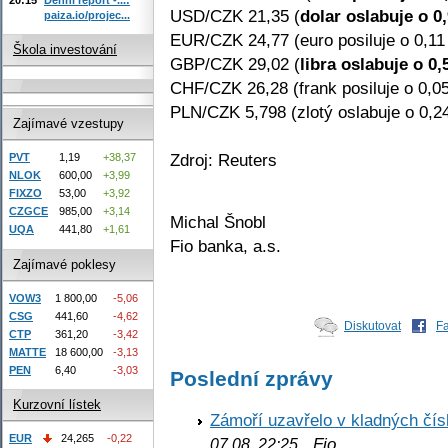
USD/CZK 21,35 (
dolar oslabuje o 0
paiza.io/projec...
EUR/CZK 24,77 (euro posiluje o 0,11
Škola investování
GBP/CZK 29,02 (
libra oslabuje o 0
CHF/CZK 26,28 (frank posiluje o 0,0
PLN/CZK 5,798 (zlotý oslabuje o 0,2
Zajímavé vzestupy
Zdroj: Reuters
PVT
1,19
+38,37
NLOK
600,00
+3,99
FIXZO
53,00
+3,92
CZGCE
985,00
+3,14
Michal Šnobl
UQA
441,80
+1,61
Fio banka, a.s.
Zajímavé poklesy
VOW3
1 800,00
-5,06
CSG
441,60
-4,62
Diskutovat
F
CTP
361,20
-3,42
MATTE
18 600,00
-3,13
PEN
6,40
-3,03
Poslední zprávy
Kurzovní lístek
Zámoří uzavřelo v kladných č
EUR
24,265
-0,22
Fio
07.08. 22:25