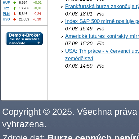
HUF
6,654
+0,01
Frankfurtská burza zakončuje 
JPY
13,286
+0,01
Fio
07.08. 18:01
PLN
5,646
-0,24
USD
21,039
-0,30
Index S&P 500 mírně posiluje p
Fio
07.08. 15:49
Americké futures kontrakty mírn
Fio
07.08. 15:20
USA: Trh práce - v červenci ub
zemědělství
Fio
07.08. 14:50
Copyright © 2025. Všechna práva
vyhrazena.
Zdroje dat:
Burza cenných papírů