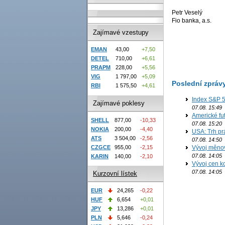
Petr Veselý
Fio banka, a.s.
Zajímavé vzestupy
EMAN
43,00
+7,50
DETEL
710,00
+6,61
PRAPM
228,00
+5,56
VIG
1 797,00
+5,09
Poslední zpráv
RBI
1 575,50
+4,61
Index S&P 5
Zajímavé poklesy
07.08. 15:49
Americké fut
SHELL
877,00
-10,33
07.08. 15:20
NOKIA
200,00
-4,40
USA: Trh prá
ATS
3 504,00
-2,56
07.08. 14:50
CZGCE
955,00
-2,15
Vývoj měno
07.08. 14:05
KARIN
140,00
-2,10
Vývoj cen ko
07.08. 14:05
Kurzovní lístek
EUR
24,265
-0,22
HUF
6,654
+0,01
JPY
13,286
+0,01
PLN
5,646
-0,24