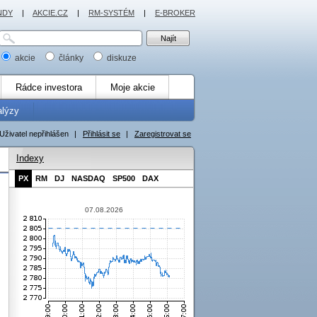
NDY
|
AKCIE.CZ
|
RM-SYSTÉM
|
E-BROKER
akcie
články
diskuze
Rádce investora
Moje akcie
alýzy
Uživatel nepřihlášen
|
Přihlásit se
|
Zaregistrovat se
Indexy
PX
RM
DJ
NASDAQ
SP500
DAX
07.08.2026