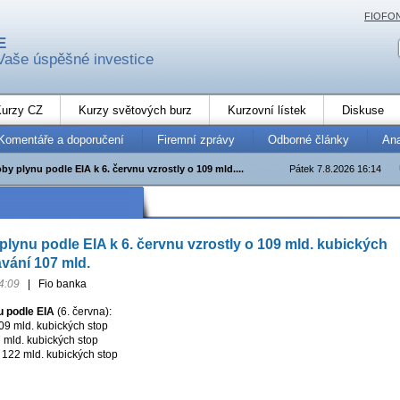
FIOFO
E
Vaše úspěšné investice
urzy CZ
Kurzy světových burz
Kurzovní lístek
Diskuse
Komentáře a doporučení
Firemní zprávy
Odborné články
An
y plynu podle EIA k 6. červnu vzrostly o 109 mld....
Pátek 7.8.2026 16:14
lynu podle EIA k 6. červnu vzrostly o 109 mld. kubických
ávání 107 mld.
4:09
|
Fio banka
 podle EIA
(6. června):
09 mld. kubických stop
 mld. kubických stop
 122 mld. kubických stop