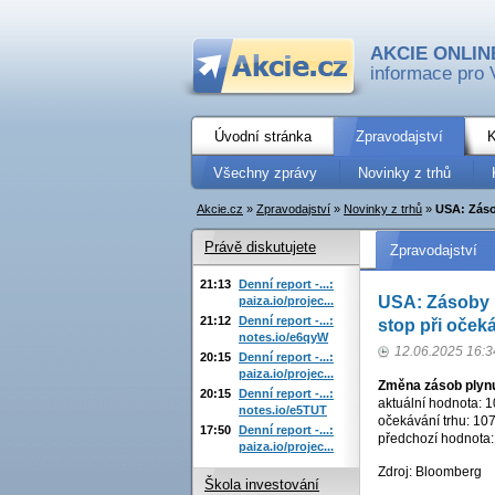
AKCIE ONLIN
informace pro 
Úvodní stránka
Zpravodajství
K
Všechny zprávy
Novinky z trhů
Akcie.cz
»
Zpravodajství
»
Novinky z trhů
»
USA: Zásob
Právě diskutujete
Zpravodajství
21:13
Denní report -...:
USA: Zásoby p
paiza.io/projec...
21:12
Denní report -...:
stop při oček
notes.io/e6qyW
12.06.2025 16:3
20:15
Denní report -...:
paiza.io/projec...
Změna zásob plynu
20:15
Denní report -...:
aktuální hodnota: 1
notes.io/e5TUT
očekávání trhu: 107
17:50
Denní report -...:
předchozí hodnota:
paiza.io/projec...
Zdroj: Bloomberg
Škola investování