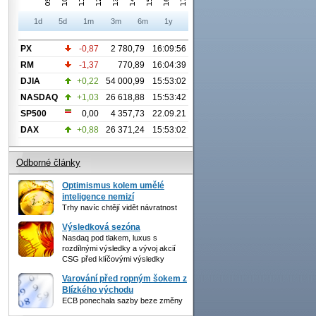
1d
5d
1m
3m
6m
1y
PX
-0,87
2 780,79
16:09:56
RM
-1,37
770,89
16:04:39
DJIA
+0,22
54 000,99
15:53:02
NASDAQ
+1,03
26 618,88
15:53:42
SP500
0,00
4 357,73
22.09.21
DAX
+0,88
26 371,24
15:53:02
Odborné články
Optimismus kolem umělé
inteligence nemizí
Trhy navíc chtějí vidět návratnost
Výsledková sezóna
Nasdaq pod tlakem, luxus s
rozdílnými výsledky a vývoj akcií
CSG před klíčovými výsledky
Varování před ropným šokem z
Blízkého východu
ECB ponechala sazby beze změny