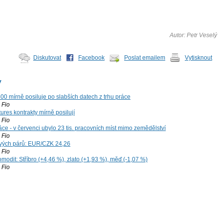
Autor: Petr Veselý
Diskutovat
Facebook
Poslat emailem
Vytisknout
y
00 mírně posiluje po slabších datech z trhu práce
Fio
ures kontrakty mírně posilují
Fio
ce - v červenci ubylo 23 tis. pracovních míst mimo zemědělství
Fio
vých párů: EUR/CZK 24,26
Fio
modit: Stříbro (+4,46 %), zlato (+1,93 %), měď (-1,07 %)
Fio