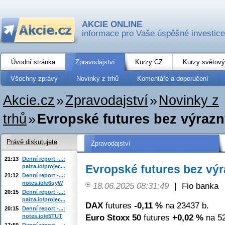
AKCIE ONLINE
informace pro Vaše úspěšné investice
Úvodní stránka
Zpravodajství
Kurzy CZ
Kurzy světový
Všechny zprávy
Novinky z trhů
Komentáře a doporučení
Akcie.cz
»
Zpravodajství
»
Novinky z
trhů
»
Evropské futures bez výraz
Právě diskutujete
Zpravodajství
21:13
Denní report -...:
Evropské futures bez vý
paiza.io/projec...
21:12
Denní report -...:
notes.io/e6qyW
18.06.2025 08:31:49
|
Fio banka
20:15
Denní report -...:
paiza.io/projec...
DAX
futures
-0,11 %
na 23437 b.
20:15
Denní report -...:
Euro Stoxx 50
futures
+0,02 %
na 52
notes.io/e5TUT
17:50
Denní report -...: