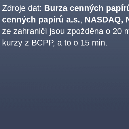
Zdroje dat:
Burza cenných papírů
cenných papírů a.s.
,
NASDAQ, N
ze zahraničí jsou zpožděna o 20 m
kurzy z BCPP, a to o 15 min.