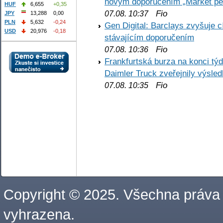
novým doporučením „Market pe
HUF
6,655
+0,35
Fio
07.08. 10:37
JPY
13,288
0,00
PLN
5,632
-0,24
Gen Digital: Barclays zvyšuje
USD
20,976
-0,18
stávajícím doporučením
Fio
07.08. 10:36
Frankfurtská burza na konci týd
Daimler Truck zveřejnily výsle
Fio
07.08. 10:35
Copyright © 2025. Všechna práva
vyhrazena.