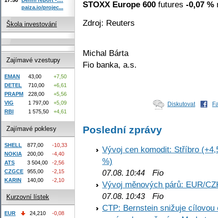
STOXX Europe 600
futures
-0,07 %
n
paiza.io/projec...
Zdroj: Reuters
Škola investování
Michal Bárta
Zajímavé vzestupy
Fio banka, a.s.
EMAN
43,00
+7,50
DETEL
710,00
+6,61
PRAPM
228,00
+5,56
VIG
1 797,00
+5,09
Diskutovat
F
RBI
1 575,50
+4,61
Poslední zprávy
Zajímavé poklesy
SHELL
877,00
-10,33
Vývoj cen komodit: Stříbro (+4,
NOKIA
200,00
-4,40
%)
ATS
3 504,00
-2,56
Fio
CZGCE
955,00
-2,15
07.08. 10:44
KARIN
140,00
-2,10
Vývoj měnových párů: EUR/CZ
Fio
07.08. 10:43
Kurzovní lístek
CTP: Bernstein snižuje cílovo
EUR
24,210
-0,08