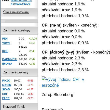
aktuální hodnota: 1,9 %
notes.io/e6aQb
očekávání trhu: 1,9 %
Škola investování
předchozí hodnota: 1,9 %
CPI (m-m)
(květen - konečný):
aktuální hodnota: 0,0 %
Zajímavé vzestupy
očekávání trhu: 0,0 %
PEN
7,30
+14,06
předchozí hodnota: 0,0 %
VOW3
1
+4,51
881,20
KGH
2
+2,49
CPI jádrový (y-y)
(květen - konečný)
020,00
aktuální hodnota: 2,3 %
BABMMCIU
169,00
+2,42
očekávání trhu: 2,3 %
EFORU
340,00
+2,41
předchozí hodnota: 2,3 %
Zajímavé poklesy
FIXZO
50,00
-5,66
MACIN
150,00
-4,76
SKAB
493,00
-4,27
Zdroj: Bloomberg
RBI
1 505,50
-3,80
FACC
404,50
-3,23
Kurzovní lístek
Petr Veselý