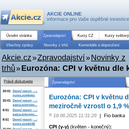
AKCIE ONLINE
informace pro Vaše úspěšné investice
Úvodní stránka
Zpravodajství
Kurzy CZ
Kurzy světový
Všechny zprávy
Novinky z trhů
Komentáře a doporučení
Akcie.cz
»
Zpravodajství
»
Novinky z
trhů
»
Eurozóna: CPI v květnu dle 
Právě diskutujete
Zpravodajství
20:01
Denní report -...:
Eurozóna: CPI v květnu 
notes.io/e6gbc
20:01
Denní report -...:
meziročně vzrostl o 1,9 
paiza.io/projec...
8:51
Denní report -...:
paiza.io/projec...
18.06.2025 11:31:29
|
Fio banka
8:51
Denní report -...:
notes.io/e6d3E
CPI (y-y)
(květen - konečný):
21:04
Denní report -...: