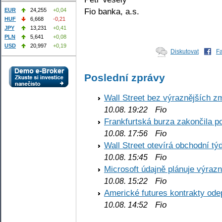
Fio banka, a.s.
EUR
24,255
+0,04
HUF
6,668
-0,21
JPY
13,231
+0,41
PLN
5,641
+0,08
USD
20,997
+0,19
Diskutovat
F
Poslední zprávy
Wall Street bez výraznějších z
Fio
10.08. 19:22
Frankfurtská burza zakončila p
Fio
10.08. 17:56
Wall Street otevírá obchodní t
Fio
10.08. 15:45
Microsoft údajně plánuje výrazn
Fio
10.08. 15:22
Americké futures kontrakty odep
Fio
10.08. 14:52