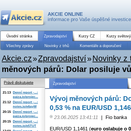
AKCIE ONLINE
informace pro Vaše úspěšné investice
Úvodní stránka
Zpravodajství
Kurzy CZ
Kurzy světový
Všechny zprávy
Novinky z trhů
Komentáře a doporučení
Akcie.cz
»
Zpravodajství
»
Novinky z 
měnových párů: Dolar posiluje vůč
Právě diskutujete
Zpravodajství
21:13
Denní report -...:
Vývoj měnových párů: Dol
paiza.io/projec...
21:12
Denní report -...:
0,53 % na EUR/USD 1,14
notes.io/e6qyW
20:15
Denní report -...:
paiza.io/projec...
23.06.2025 13:41:11
|
Fio banka
20:15
Denní report -...:
notes.io/e5TUT
EUR/USD 1,1461 (
euro oslabuje o 
17:50
Denní report -...: