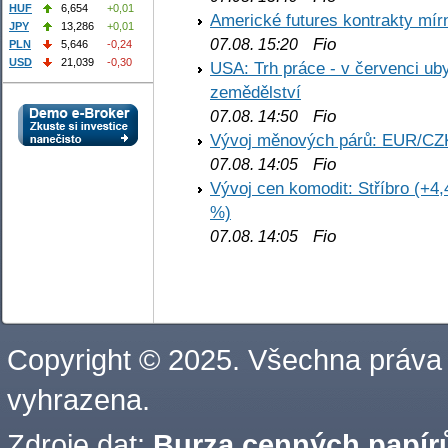
HUF
6,654
+0,01
Americké futures kontrakty mírn
JPY
13,286
+0,01
Fio
07.08. 15:20
PLN
5,646
-0,24
USD
21,039
-0,30
USA: Trh práce - v červenci ub
zemědělství
Fio
07.08. 14:50
Vývoj měnových párů: EUR/CZ
Fio
07.08. 14:05
Vývoj cen komodit: Stříbro (+4,
%)
Fio
07.08. 14:05
Copyright © 2025. Všechna práva
vyhrazena.
Zdroje dat:
Burza cenných papírů