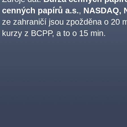
cenných papírů a.s.
,
NASDAQ, N
ze zahraničí jsou zpožděna o 20 m
kurzy z BCPP, a to o 15 min.