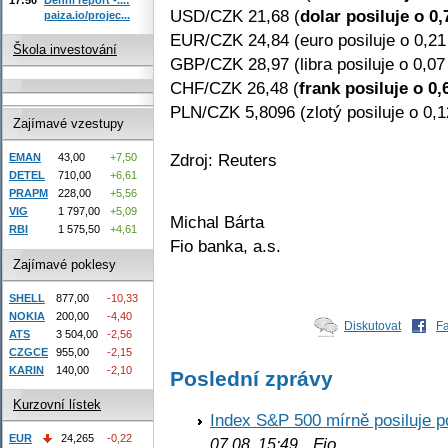
USD/CZK 21,68 (
dolar posiluje o 0
paiza.io/projec...
EUR/CZK 24,84 (euro posiluje o 0,2
Škola investování
GBP/CZK 28,97 (libra posiluje o 0,07
CHF/CZK 26,48 (
frank posiluje o 0
PLN/CZK 5,8096 (zlotý posiluje o 0,
Zajímavé vzestupy
Zdroj: Reuters
EMAN
43,00
+7,50
DETEL
710,00
+6,61
PRAPM
228,00
+5,56
VIG
1 797,00
+5,09
Michal Bárta
RBI
1 575,50
+4,61
Fio banka, a.s.
Zajímavé poklesy
SHELL
877,00
-10,33
NOKIA
200,00
-4,40
Diskutovat
F
ATS
3 504,00
-2,56
CZGCE
955,00
-2,15
KARIN
140,00
-2,10
Poslední zprávy
Kurzovní lístek
Index S&P 500 mírně posiluje p
EUR
24,265
-0,22
Fio
07.08. 15:49