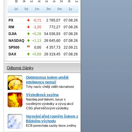
1d
5d
1m
3m
6m
1y
PX
-0,71
2 785,07
07.08.26
RM
-1,20
772,27
07.08.26
DJIA
+0,28
54 036,93
07.08.26
NASDAQ
+1,13
26 645,60
07.08.26
SP500
0,00
4 357,73
22.09.21
DAX
+0,69
26 319,45
07.08.26
Odborné články
Optimismus kolem umělé
inteligence nemizí
Trhy navíc chtějí vidět návratnost
Výsledková sezóna
Nasdaq pod tlakem, luxus s
rozdílnými výsledky a vývoj akcií
CSG před klíčovými výsledky
Varování před ropným šokem z
Blízkého východu
ECB ponechala sazby beze změny