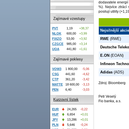
dodavatele energií
%). Nejvíce ztrácí
posilují utility (+
Zajímavé vzestupy
PVT
1,19
+38,37
Nejsilnější akci
NLOK
600,00
+3,99
RWE
(RWE)
FIXZO
53,00
+3,92
CZGCE
985,00
+3,14
Deutsche Telek
UQA
441,80
+1,61
E.ON
(EOAN)
Zajímavé poklesy
Infineon Techno
VOW3
1 800,00
-5,06
Adidas
(ADS)
CSG
441,60
-4,62
CTP
361,20
-3,42
Zdroj: Bloomberg
MATTE
18 600,00
-3,13
PEN
6,40
-3,03
Petr Veselý
Kurzovní lístek
Fio banka, a.s.
EUR
24,265
-0,22
HUF
6,654
+0,01
JPY
13,286
+0,01
PLN
5,646
-0,24