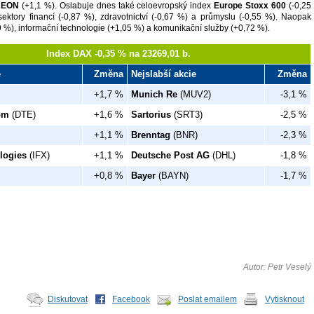
EON
(+1,1 %).
Oslabuje dnes také celoevropský index
Europe Stoxx 600
(-0,25
 sektory financí (-0,87 %), zdravotnictví (-0,67 %) a průmyslu (-0,55 %). Naopak
1,19 %), informační technologie (+1,05 %) a komunikační služby (+0,72 %).
Index DAX -0,35 % na 23269,01 b.
e
Změna
Nejslabší akcie
Změna
+1,7 %
Munich Re
(MUV2)
-3,1 %
om
(DTE)
+1,6 %
Sartorius
(SRT3)
-2,5 %
+1,1 %
Brenntag
(BNR)
-2,3 %
logies
(IFX)
+1,1 %
Deutsche Post AG
(DHL)
-1,8 %
+0,8 %
Bayer
(BAYN)
-1,7 %
Autor: Petr Veselý
Diskutovat
Facebook
Poslat emailem
Vytisknout