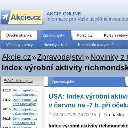
AKCIE ONLINE
informace pro Vaše úspěšné investice
Úvodní stránka
Zpravodajství
Kurzy CZ
Kurzy světový
Všechny zprávy
Novinky z trhů
Komentáře a doporučení
Akcie.cz
»
Zpravodajství
»
Novinky z 
Index výrobní aktivity richmondsk
Právě diskutujete
Zpravodajství
21:13
Denní report -...:
USA: Index výrobní akti
paiza.io/projec...
21:12
Denní report -...:
v červnu na -7 b. při oček
notes.io/e6qyW
20:15
Denní report -...:
paiza.io/projec...
24.06.2025 16:03:15
|
Fio banka
20:15
Denní report -...:
notes.io/e5TUT
Index výrobní aktivity richmondsk
17:50
Denní report -...: