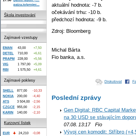
aktuální hodnota: -7 b.
paiza.io/projec...
očekávání trhu: -10 b.
Škola investování
předchozí hodnota: -9 b.
Zdroj: Bloomberg
Zajímavé vzestupy
EMAN
43,00
+7,50
Michal Bárta
DETEL
710,00
+6,61
Fio banka, a.s.
PRAPM
228,00
+5,56
VIG
1 797,00
+5,09
RBI
1 575,50
+4,61
Zajímavé poklesy
Diskutovat
F
SHELL
877,00
-10,33
Poslední zprávy
NOKIA
200,00
-4,40
ATS
3 504,00
-2,56
CZGCE
955,00
-2,15
Gen Digital: RBC Capital Marke
KARIN
140,00
-2,10
na 30 USD se stávajícím dopo
Kurzovní lístek
Fio
07.08. 13:17
Vývoj cen komodit: Stříbro (+4,
EUR
24,210
-0,08