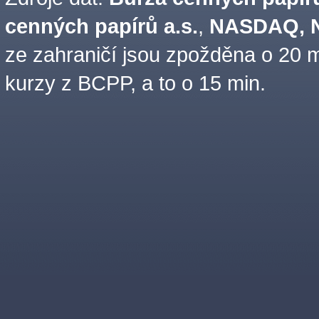
cenných papírů a.s.
,
NASDAQ, N
ze zahraničí jsou zpožděna o 20 m
kurzy z BCPP, a to o 15 min.