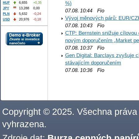
%)
HUF
6,655
+0,35
JPY
13,288
0,00
Fio
07.08. 10:44
PLN
5,632
-0,24
Vývoj měnových párů: EUR/CZ
USD
20,976
-0,18
Fio
07.08. 10:43
CTP: Bernstein snižuje cílovo
novým doporučením „Market pe
Fio
07.08. 10:37
Gen Digital: Barclays zvyšuje
stávajícím doporučením
Fio
07.08. 10:36
Copyright © 2025. Všechna práva
vyhrazena.
Zdroje dat:
Burza cenných papírů