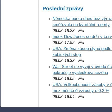
Poslední zprávy
Německá burza dnes bez výrazn
směřovala na kvartální reporty
Fio
06.08. 18:23
Index Dow Jones se drží v čer
Fio
06.08. 17:52
USA: Změna zásob plynu podle E
kubických stop
Fio
06.08. 16:33
Wall Street se vyvíji v úvodu 
pokračuje výsledková sezóna
Fio
06.08. 16:05
USA: Velkoobchodní zásoby v č
meziměsíčně vzrostly o 0,2 %
Fio
06.08. 16:04