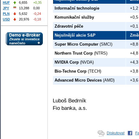
HUF
6,655
+0,35
Informační technologie
+1,2
JPY
13,288
0,00
PLN
5,632
-0,24
Komunikační služby
+0,5
USD
20,976
-0,18
Zdravotní péče
+0,1
Nejsilnější akcie S&P
Změ
Super Micro Computer
(SMCI)
+8,8
Northern Trust Corp
(NTRS)
+4,8
NVIDIA Corp
(NVDA)
+4,3
Bio-Techne Corp
(TECH)
+3,8
Advanced Micro Devices
(AMD)
+3,6
Luboš Bedrník
Fio banka, a.s.
Diskutovat
F