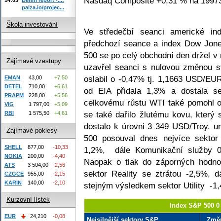
Nasdaq Composite +0,31 % na 19973
paiza.io/projec...
Škola investování
Ve středečbí seanci americké ind
předchozí seance a index Dow Jone
500 se po celý obchodní den držel v
Zajímavé vzestupy
uzavřel seanci s nulovou změnou s
oslabil o -0,47% tj. 1,1663 USD/EU
EMAN
43,00
+7,50
DETEL
710,00
+6,61
od EIA přidala 1,3% a dostala s
PRAPM
228,00
+5,56
celkovému růstu WTI také pomohl os
VIG
1 797,00
+5,09
se také dařilo žlutému kovu, který 
RBI
1 575,50
+4,61
dostalo k úrovni 3 349 USD/Troy. u
Zajímavé poklesy
500 posouval dnes nejvíce sektor
SHELL
877,00
-10,33
1,2%, dále Komunikační služby 0
NOKIA
200,00
-4,40
Naopak o tlak do záporných hodnot
ATS
3 504,00
-2,56
sektor Reality se ztrátou -2,5%, 
CZGCE
955,00
-2,15
KARIN
140,00
-2,10
stejným výsledkem sektor Utility -1
Kurzovní lístek
Index S&P 500 0
EUR
24,210
-0,08
Nejsilnější sektory S&P
Změ