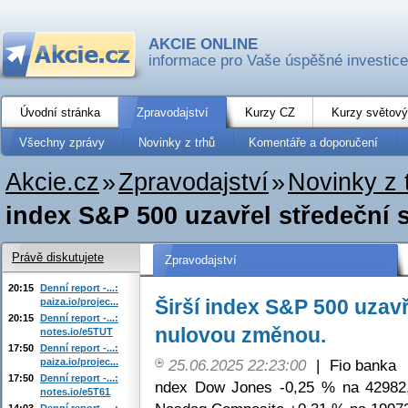
AKCIE ONLINE
informace pro Vaše úspěšné investice
Úvodní stránka
Zpravodajství
Kurzy CZ
Kurzy světový
Všechny zprávy
Novinky z trhů
Komentáře a doporučení
Akcie.cz
»
Zpravodajství
»
Novinky z 
index S&P 500 uzavřel středeční s
Právě diskutujete
Zpravodajství
20:15
Denní report -...:
Širší index S&P 500 uzavř
paiza.io/projec...
20:15
Denní report -...:
nulovou změnou.
notes.io/e5TUT
17:50
Denní report -...:
paiza.io/projec...
25.06.2025 22:23:00
|
Fio banka
17:50
Denní report -...:
ndex Dow Jones -0,25 % na 42982
notes.io/e5T61
14:03
Denní report -...: