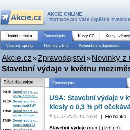
AKCIE ONLINE
informace pro Vaše úspěšné investice
Úvodní stránka
Zpravodajství
Kurzy CZ
Kurzy světový
Všechny zprávy
Novinky z trhů
Komentáře a doporučení
Akcie.cz
»
Zpravodajství
»
Novinky z 
Stavební výdaje v květnu meziměsí
Právě diskutujete
Zpravodajství
20:15
Denní report -...:
USA: Stavební výdaje v 
paiza.io/projec...
20:15
Denní report -...:
klesly o 0,3 % při očekáv
notes.io/e5TUT
17:50
Denní report -...:
paiza.io/projec...
01.07.2025 16:16:04
|
Fio banka
17:50
Denní report -...:
notes.io/e5T61
Stavební výdaje
(m-m) (květen):
14:03
Denní report -...: