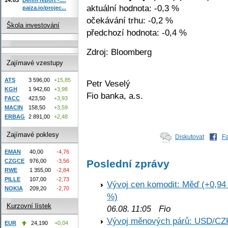
aktuální hodnota: -0,3 %
paiza.io/projec...
očekávání trhu: -0,2 %
Škola investování
předchozí hodnota: -0,4 %
Zdroj: Bloomberg
Zajímavé vzestupy
ATS
3 596,00
+15,85
Petr Veselý
KGH
1 942,60
+3,98
Fio banka, a.s.
FACC
423,50
+3,93
MACIN
158,50
+3,59
ERBAG
2 891,00
+2,48
Zajímavé poklesy
Diskutovat
F
EMAN
40,00
-4,76
Poslední zprávy
CZGCE
976,00
-3,56
RWE
1 355,00
-2,84
PILLE
107,00
-2,73
Vývoj cen komodit: Měď (+0,94 
NOKIA
209,20
-2,70
%)
Kurzovní lístek
Fio
06.08. 11:05
Vývoj měnových párů: USD/CZ
EUR
24,190
+0,04