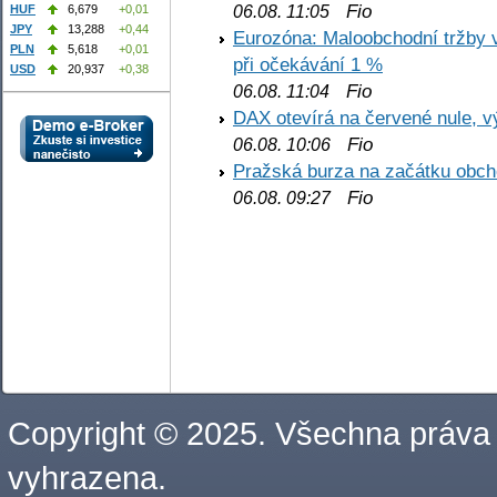
Fio
06.08. 11:05
HUF
6,679
+0,01
JPY
13,288
+0,44
Eurozóna: Maloobchodní tržby 
PLN
5,618
+0,01
při očekávání 1 %
USD
20,937
+0,38
Fio
06.08. 11:04
DAX otevírá na červené nule, v
Fio
06.08. 10:06
Pražská burza na začátku obch
Fio
06.08. 09:27
Copyright © 2025. Všechna práva
vyhrazena.