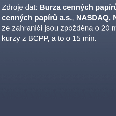
Zdroje dat:
Burza cenných papírů
cenných papírů a.s.
,
NASDAQ, N
ze zahraničí jsou zpožděna o 20 m
kurzy z BCPP, a to o 15 min.