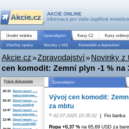
AKCIE ONLINE
informace pro Vaše úspěšné investice
Úvodní stránka
Zpravodajství
Kurzy CZ
Kurzy světový
Všechny zprávy
Novinky z trhů
Komentáře a doporučení
Akcie.cz
»
Zpravodajství
»
Novinky z 
cen komodit: Zemní plyn -1 % na
Právě diskutujete
Zpravodajství
20:33
Denní report -...:
Vývoj cen komodit: Zemní
paiza.io/projec...
20:33
Denní report -...:
za mbtu
notes.io/e6iyb
12:47
Denní report -...:
paiza.io/projec...
02.07.2025 10:35:02
|
Fio banka
12:46
Denní report -...:
notes.io/e6yWX
Ropa +0,37 %
na 65,69 USD za bare
20:09
Denní report -...: