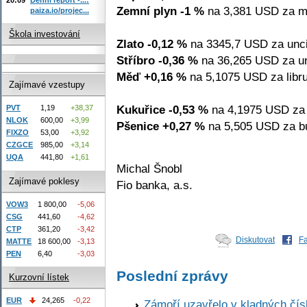
Zemní plyn -1 %
na 3,381 USD za m
paiza.io/projec...
Škola investování
Zlato -0,12 %
na 3345,7 USD za unci
Stříbro -0,36 %
na 36,265 USD za un
Měď +0,16 %
na 5,1075 USD za libru
Zajímavé vzestupy
Kukuřice -0,53 %
na 4,1975 USD za 
PVT
1,19
+38,37
NLOK
600,00
+3,99
Pšenice +0,27 %
na 5,505 USD za bu
FIXZO
53,00
+3,92
CZGCE
985,00
+3,14
UQA
441,80
+1,61
Michal Šnobl
Zajímavé poklesy
Fio banka, a.s.
VOW3
1 800,00
-5,06
CSG
441,60
-4,62
CTP
361,20
-3,42
Diskutovat
F
MATTE
18 600,00
-3,13
PEN
6,40
-3,03
Poslední zprávy
Kurzovní lístek
EUR
24,265
-0,22
Zámoří uzavřelo v kladných č