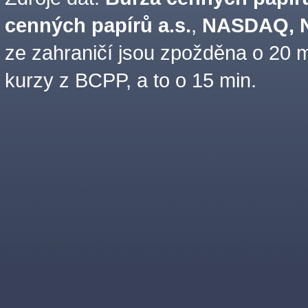
cenných papírů a.s.
,
NASDAQ, N
ze zahraničí jsou zpožděna o 20 m
kurzy z BCPP, a to o 15 min.