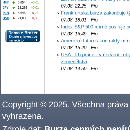
HUF
6,654
+0,01
Fio
07.08. 22:25
JPY
13,286
+0,01
Frankfurtská burza zakončuje 
PLN
5,646
-0,24
USD
21,039
-0,30
Fio
07.08. 18:01
Index S&P 500 mírně posiluje p
Fio
07.08. 15:49
Americké futures kontrakty mírn
Fio
07.08. 15:20
USA: Trh práce - v červenci ub
zemědělství
Fio
07.08. 14:50
Copyright © 2025. Všechna práva
vyhrazena.
Zdroje dat:
Burza cenných papírů