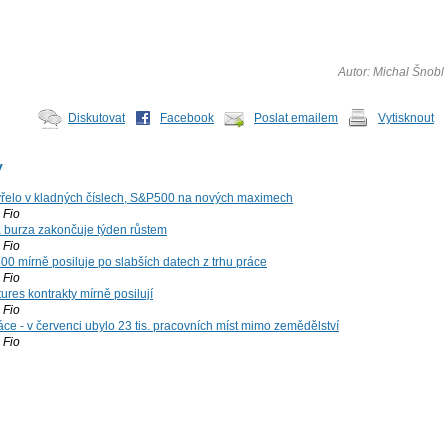
Autor: Michal Šnobl
Diskutovat
Facebook
Poslat emailem
Vytisknout
y
řelo v kladných číslech, S&P500 na nových maximech
Fio
á burza zakončuje týden růstem
Fio
00 mírně posiluje po slabších datech z trhu práce
Fio
ures kontrakty mírně posilují
Fio
ce - v červenci ubylo 23 tis. pracovních míst mimo zemědělství
Fio