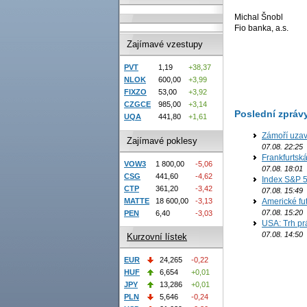
Michal Šnobl
Fio banka, a.s.
Zajímavé vzestupy
PVT
1,19
+38,37
NLOK
600,00
+3,99
FIXZO
53,00
+3,92
CZGCE
985,00
+3,14
Poslední zpráv
UQA
441,80
+1,61
Zámoří uzav
Zajímavé poklesy
07.08. 22:25
Frankfurtsk
VOW3
1 800,00
-5,06
07.08. 18:01
CSG
441,60
-4,62
Index S&P 5
CTP
361,20
-3,42
07.08. 15:49
MATTE
18 600,00
-3,13
Americké fut
07.08. 15:20
PEN
6,40
-3,03
USA: Trh prá
07.08. 14:50
Kurzovní lístek
EUR
24,265
-0,22
HUF
6,654
+0,01
JPY
13,286
+0,01
PLN
5,646
-0,24