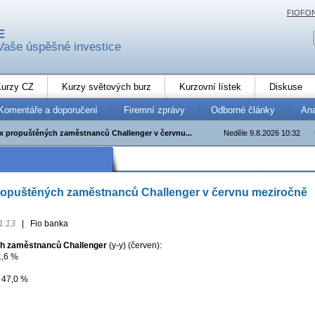
FIOFO
E
Vaše úspěšné investice
urzy CZ
Kurzy světových burz
Kurzovní lístek
Diskuse
Komentáře a doporučení
Firemní zprávy
Odborné články
An
x propuštěných zaměstnanců Challenger v červnu...
Neděle 9.8.2026 10:32
ropuštěných zaměstnanců Challenger v červnu meziročně
1:13
|
Fio banka
ch zaměstnanců Challenger
(y-y) (červen):
1,6 %
 47,0 %