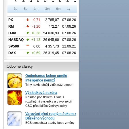
1d
5d
1m
3m
6m
1y
PX
-0,71
2 785,07
07.08.26
RM
-1,20
772,27
07.08.26
DJIA
+0,28
54 036,93
07.08.26
NASDAQ
+1,13
26 645,60
07.08.26
SP500
0,00
4 357,73
22.09.21
DAX
+0,69
26 319,45
07.08.26
Odborné články
Optimismus kolem umělé
inteligence nemizí
Trhy navíc chtějí vidět návratnost
Výsledková sezóna
Nasdaq pod tlakem, luxus s
rozdílnými výsledky a vývoj akcií
CSG před klíčovými výsledky
Varování před ropným šokem z
Blízkého východu
ECB ponechala sazby beze změny