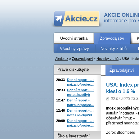
AKCIE ONLIN
informace pro 
Úvodní stránka
Zpravodajství
K
Všechny zprávy
Novinky z trhů
Akcie.cz
»
Zpravodajství
»
Novinky z trhů
»
USA: Inde
Právě diskutujete
Zpravodajství
20:33
Denní report -...:
USA: Index p
paiza.io/projec...
20:33
Denní report -...:
klesl o 1,6 %
notes.io/e6iyb
02.07.2025 13:3
12:47
Denní report -...:
paiza.io/projec...
Index propuštěný
12:46
Denní report -...:
aktuální hodnota: -
notes.io/e6yWX
očekávání trhu: --
20:09
Denní report -...:
předchozí hodnota:
paiza.io/projec...
Zdroj: Bloomberg
Škola investování