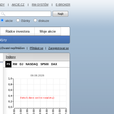
NDY
|
AKCIE.CZ
|
RM-SYSTÉM
|
E-BROKER
akcie
články
diskuze
Rádce investora
Moje akcie
alýzy
Uživatel nepřihlášen
|
Přihlásit se
|
Zaregistrovat se
Indexy
PX
RM
DJ
NASDAQ
SP500
DAX
09.08.2026