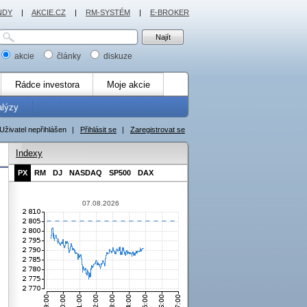
NDY
|
AKCIE.CZ
|
RM-SYSTÉM
|
E-BROKER
akcie
články
diskuze
Rádce investora
Moje akcie
alýzy
Uživatel nepřihlášen
|
Přihlásit se
|
Zaregistrovat se
Indexy
PX
RM
DJ
NASDAQ
SP500
DAX
07.08.2026