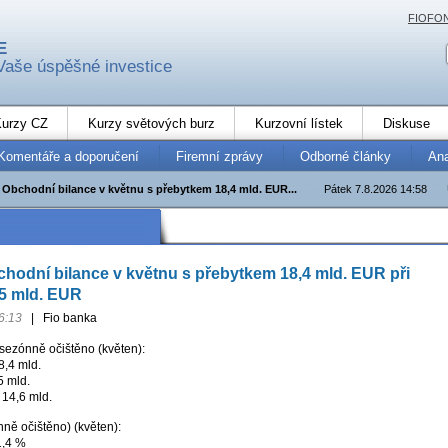
FIOFO
E
Vaše úspěšné investice
urzy CZ
Kurzy světových burz
Kurzovní lístek
Diskuse
Komentáře a doporučení
Firemní zprávy
Odborné články
An
Obchodní bilance v květnu s přebytkem 18,4 mld. EUR...
Pátek 7.8.2026 14:58
odní bilance v květnu s přebytkem 18,4 mld. EUR při
,5 mld. EUR
6:13
|
Fio banka
sezónně očištěno (květen):
8,4 mld.
5 mld.
 14,6 mld.
ně očištěno) (květen):
1,4 %