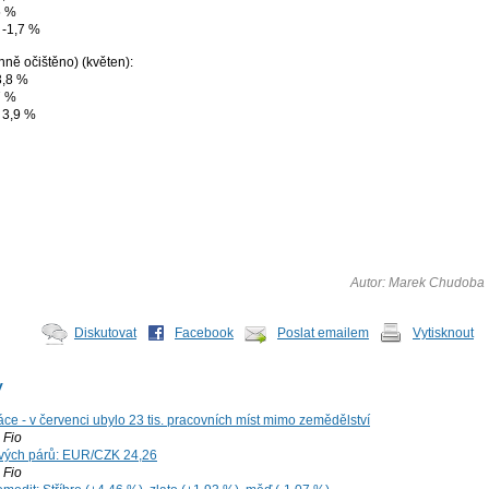
5 %
 -1,7 %
ně očištěno) (květen):
3,8 %
7 %
 3,9 %
Autor: Marek Chudoba
Diskutovat
Facebook
Poslat emailem
Vytisknout
y
ce - v červenci ubylo 23 tis. pracovních míst mimo zemědělství
Fio
vých párů: EUR/CZK 24,26
Fio