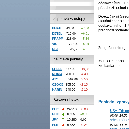
očekávání trhu: -0,
předchozí hodnota:
Dovoz
(m-m) (sezón
Zajímavé vzestupy
aktuální hodnota: -
očekávání trhu: -1,
EMAN
43,00
+7,50
předchozí hodnota:
DETEL
710,00
+6,61
PRAPM
228,00
+5,56
VIG
1 797,00
+5,09
Zdroj: Bloomberg
RBI
1 575,50
+4,61
Zajímavé poklesy
Marek Chudoba
Fio banka, a.s.
SHELL
877,00
-10,33
NOKIA
200,00
-4,40
ATS
3 504,00
-2,56
CZGCE
955,00
-2,15
KARIN
140,00
-2,10
Kurzovní lístek
Poslední zpráv
EUR
24,210
-0,08
USA: Trh prá
HUF
6,655
+0,35
07.08. 14:50
JPY
13,288
0,00
Vývoj měno
07.08. 14:05
PLN
5,632
-0,24