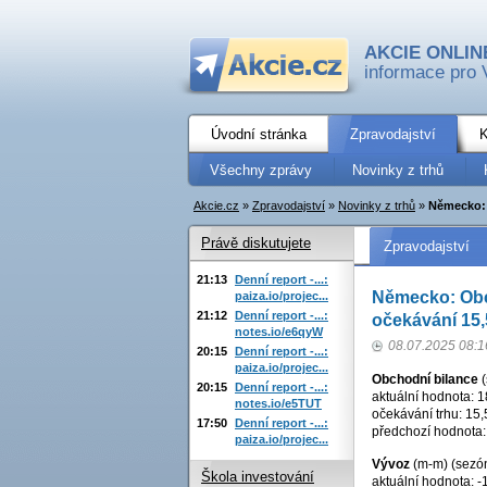
AKCIE ONLIN
informace pro 
Úvodní stránka
Zpravodajství
K
Všechny zprávy
Novinky z trhů
Akcie.cz
»
Zpravodajství
»
Novinky z trhů
»
Německo: 
Právě diskutujete
Zpravodajství
21:13
Denní report -...:
Německo: Obch
paiza.io/projec...
21:12
Denní report -...:
očekávání 15
notes.io/e6qyW
08.07.2025 08:1
20:15
Denní report -...:
paiza.io/projec...
Obchodní bilance
(
20:15
Denní report -...:
aktuální hodnota: 1
notes.io/e5TUT
očekávání trhu: 15,
17:50
Denní report -...:
předchozí hodnota:
paiza.io/projec...
Vývoz
(m-m) (sezón
Škola investování
aktuální hodnota: -