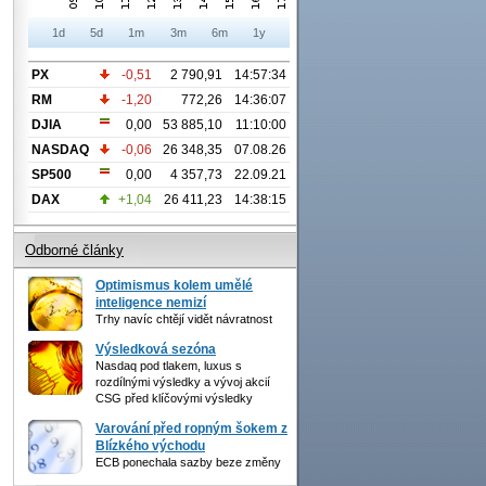
1d
5d
1m
3m
6m
1y
PX
-0,51
2 790,91
14:57:34
RM
-1,20
772,26
14:36:07
DJIA
0,00
53 885,10
11:10:00
NASDAQ
-0,06
26 348,35
07.08.26
SP500
0,00
4 357,73
22.09.21
DAX
+1,04
26 411,23
14:38:15
Odborné články
Optimismus kolem umělé
inteligence nemizí
Trhy navíc chtějí vidět návratnost
Výsledková sezóna
Nasdaq pod tlakem, luxus s
rozdílnými výsledky a vývoj akcií
CSG před klíčovými výsledky
Varování před ropným šokem z
Blízkého východu
ECB ponechala sazby beze změny