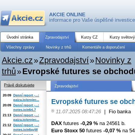
AKCIE ONLINE
informace pro Vaše úspěšné investice
Úvodní stránka
Zpravodajství
Kurzy CZ
Kurzy světový
Všechny zprávy
Novinky z trhů
Komentáře a doporučení
Akcie.cz
»
Zpravodajství
»
Novinky z
trhů
»
Evropské futures se obchod
Právě diskutujete
Zpravodajství
20:09
Denní report -...:
Evropské futures se obc
paiza.io/projec...
20:09
Denní report -...:
notes.io/e6rL7
11.07.2025 08:47:26
|
Fio banka
21:13
Denní report -...:
paiza.io/projec...
DAX
futures
-0,29 %
na 24561 b.
21:12
Denní report -...:
Euro Stoxx 50
futures
-0,07 %
na 54
notes.io/e6qyW
20:15
Denní report -...: