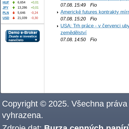
HUF
6,654
+0,01
Fio
07.08. 15:49
JPY
13,286
+0,01
Americké futures kontrakty mírn
PLN
5,646
-0,24
Fio
USD
21,039
-0,30
07.08. 15:20
USA: Trh práce - v červenci ub
zemědělství
Fio
07.08. 14:50
Copyright © 2025. Všechna práva
vyhrazena.
Zdroje dat:
Burza cenných papírů