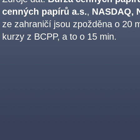
cenných papírů a.s.
,
NASDAQ, N
ze zahraničí jsou zpožděna o 20 m
kurzy z BCPP, a to o 15 min.