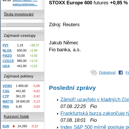
STOXX Europe 600
futures
+0,85 %
paiza.io/projec...
Škola investování
Zdroj: Reuters
Zajímavé vzestupy
Jakub Němec
PVT
1,19
+38,37
Fio banka, a.s.
NLOK
600,00
+3,99
FIXZO
53,00
+3,92
CZGCE
985,00
+3,14
UQA
441,80
+1,61
Diskutovat
F
Zajímavé poklesy
VOW3
1 800,00
-5,06
Poslední zprávy
CSG
441,60
-4,62
CTP
361,20
-3,42
Zámoří uzavřelo v kladných č
MATTE
18 600,00
-3,13
Fio
07.08. 22:25
PEN
6,40
-3,03
Frankfurtská burza zakončuje 
Kurzovní lístek
Fio
07.08. 18:01
Index S&P 500 mírně posiluje p
EUR
24,265
-0,22