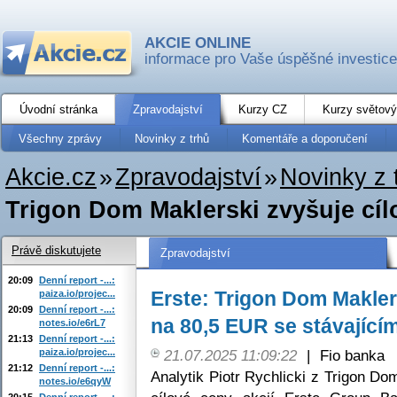
AKCIE ONLINE
informace pro Vaše úspěšné investice
Úvodní stránka
Zpravodajství
Kurzy CZ
Kurzy světový
Všechny zprávy
Novinky z trhů
Komentáře a doporučení
Akcie.cz
»
Zpravodajství
»
Novinky z 
Trigon Dom Maklerski zvyšuje cíl
Právě diskutujete
Zpravodajství
20:09
Denní report -...:
Erste: Trigon Dom Makler
paiza.io/projec...
20:09
Denní report -...:
na 80,5 EUR se stávající
notes.io/e6rL7
21:13
Denní report -...:
paiza.io/projec...
21.07.2025 11:09:22
|
Fio banka
21:12
Denní report -...:
Analytik Piotr Rychlicki z Trigon Do
notes.io/e6qyW
20:15
Denní report -...: