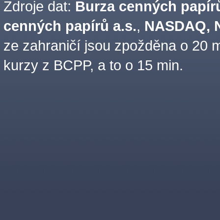
Zdroje dat:
Burza cenných papírů
cenných papírů a.s.
,
NASDAQ, N
ze zahraničí jsou zpožděna o 20 m
kurzy z BCPP, a to o 15 min.