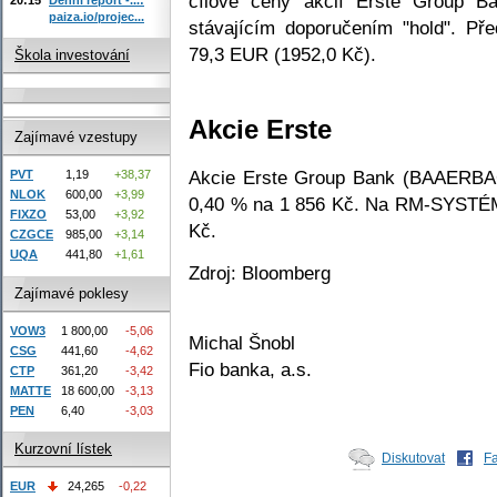
cílové ceny akcií Erste Group 
paiza.io/projec...
stávajícím doporučením "hold". Pře
79,3 EUR (1952,0 Kč).
Škola investování
Akcie Erste
Zajímavé vzestupy
Akcie Erste Group Bank (BAAERBAG
PVT
1,19
+38,37
NLOK
600,00
+3,99
0,40 % na 1 856 Kč. Na RM-SYSTÉM
FIXZO
53,00
+3,92
Kč.
CZGCE
985,00
+3,14
UQA
441,80
+1,61
Zdroj: Bloomberg
Zajímavé poklesy
VOW3
1 800,00
-5,06
Michal Šnobl
CSG
441,60
-4,62
Fio banka, a.s.
CTP
361,20
-3,42
MATTE
18 600,00
-3,13
PEN
6,40
-3,03
Kurzovní lístek
Diskutovat
F
EUR
24,265
-0,22