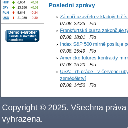
HUF
6,654
+0,01
Poslední zprávy
JPY
13,286
+0,01
PLN
5,646
-0,24
Zámoří uzavřelo v kladných č
USD
21,039
-0,30
Fio
07.08. 22:25
Frankfurtská burza zakončuje 
Fio
07.08. 18:01
Index S&P 500 mírně posiluje p
Fio
07.08. 15:49
Americké futures kontrakty mírn
Fio
07.08. 15:20
USA: Trh práce - v červenci ub
zemědělství
Fio
07.08. 14:50
Copyright © 2025. Všechna práva
vyhrazena.