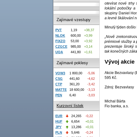
otevírat nové trhy
lokální pobočky a 
skupiny Daniel Ho
a levné škálování na
Zajímavé vzestupy
Minulý týden došlo
PVT
1,19
+38,37
NLOK
600,00
+3,99
„Nově zrekonstruov
FIXZO
53,00
+3,92
prémiové služby a p
prezentuje široký 
CZGCE
985,00
+3,14
tak konečných záka
UQA
441,80
+1,61
Vývoj akcie
Zajímavé poklesy
Akcie Bezvavlasy 
VOW3
1 800,00
-5,06
595 Kč.
CSG
441,60
-4,62
CTP
361,20
-3,42
Zdroj: Bezvavlasy
MATTE
18 600,00
-3,13
PEN
6,40
-3,03
Michal Bárta
Kurzovní lístek
Fio banka, a.s.
EUR
24,265
-0,22
HUF
6,654
+0,01
JPY
13,286
+0,01
PLN
5,646
-0,24