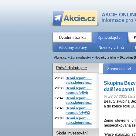
AKCIE ONLIN
informace pro 
Úvodní stránka
Zpravodajství
K
Všechny zprávy
Novinky z trhů
Akcie.cz
»
Zpravodajství
»
Novinky z trhů
»
Skupina B
Právě diskutujete
Zpravodajství
20:33
Denní report -...:
Skupina Bezva
paiza.io/projec...
20:33
Denní report -...:
další expanzi
notes.io/e6iyb
23.07.2025 08:3
12:47
Denní report -...:
Beauty skupina Bez
paiza.io/projec...
a do konce roku 202
12:46
Denní report -...:
notes.io/e6yWX
20:09
Denní report -...:
Země otevřené v l
paiza.io/projec...
nespecifikovaná zem
Škola investování
"Naše expanzní str