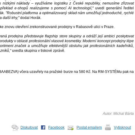
 s nízkými náklady – využíváme logistiku z České republiky, nemusíme zřizovat
překlad e-shopů realizujeme s pomocí AI technologií,"
uvedl generální ředitel
rák.
"Robustní platforma a optimalizovaný sklad nám umožňují jednoduché, rychlé
 další trhy,"
dodal Horák.
 ke znovu otevření zrekonstruované prodejny v Rabasově ulici v Praze.
aná prodejna představuje flagship store skupiny a odráží její ambici poskytovat
rodukty v oblasti profesionální vlasové kosmetiky. Moderní koncept prodejny lépe
sortiment značek a umožňuje efektivnější obsluhu jak profesionálních kadeřníků,
zníků,“
uvedla skupina v tiskové zprávě.
(BAABEZVA) včera uzavřely na pražské burze na 580 Kč. Na RM-SYSTÉMu pak na
Autor: Michal Bárta
Diskutovat
Facebook
Poslat emailem
Vytisknout