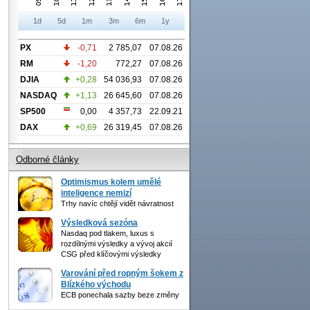
1d
5d
1m
3m
6m
1y
PX
-0,71
2 785,07
07.08.26
RM
-1,20
772,27
07.08.26
DJIA
+0,28
54 036,93
07.08.26
NASDAQ
+1,13
26 645,60
07.08.26
SP500
0,00
4 357,73
22.09.21
DAX
+0,69
26 319,45
07.08.26
Odborné články
Optimismus kolem umělé
inteligence nemizí
Trhy navíc chtějí vidět návratnost
Výsledková sezóna
Nasdaq pod tlakem, luxus s
rozdílnými výsledky a vývoj akcií
CSG před klíčovými výsledky
Varování před ropným šokem z
Blízkého východu
ECB ponechala sazby beze změny