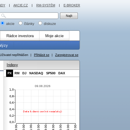
NDY
|
AKCIE.CZ
|
RM-SYSTÉM
|
E-BROKER
akcie
články
diskuze
Rádce investora
Moje akcie
alýzy
Uživatel nepřihlášen
|
Přihlásit se
|
Zaregistrovat se
Indexy
PX
RM
DJ
NASDAQ
SP500
DAX
09.08.2026