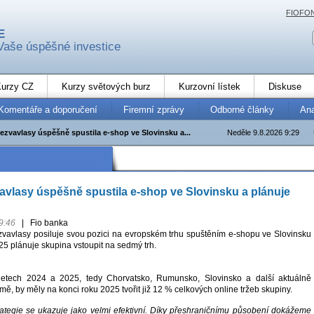
FIOFO
E
Vaše úspěšné investice
urzy CZ
Kurzy světových burz
Kurzovní lístek
Diskuse
Komentáře a doporučení
Firemní zprávy
Odborné články
An
ezvavlasy úspěšně spustila e-shop ve Slovinsku a...
Neděle 9.8.2026 9:29
vlasy úspěšně spustila e-shop ve Slovinsku a plánuje
9:46
|
Fio banka
vavlasy posiluje svou pozici na evropském trhu spuštěním e-shopu ve Slovinsku
5 plánuje skupina vstoupit na sedmý trh.
etech 2024 a 2025, tedy Chorvatsko, Rumunsko, Slovinsko a další aktuálně
ě, by měly na konci roku 2025 tvořit již 12 % celkových online tržeb skupiny.
ategie se ukazuje jako velmi efektivní. Díky přeshraničnímu působení dokážeme