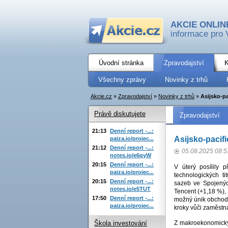
AKCIE ONLIN
informace pro 
Úvodní stránka
Zpravodajství
K
Všechny zprávy
Novinky z trhů
Akcie.cz
»
Zpravodajství
»
Novinky z trhů
»
Asijsko-pa
Právě diskutujete
Zpravodajství
21:13
Denní report -...:
Asijsko-pacifi
paiza.io/projec...
21:12
Denní report -...:
05.08.2025 08:5
notes.io/e6qyW
20:15
Denní report -...:
V úterý posílily 
paiza.io/projec...
technologických t
20:15
Denní report -...:
sazeb ve Spojenýc
notes.io/e5TUT
Tencent (+1,18 %),
17:50
Denní report -...:
možný únik obchodní
paiza.io/projec...
kroky vůči zaměstna
Z makroekonomickýc
Škola investování