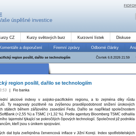
FIOFO
E
Vaše úspěšné investice
urzy CZ
Kurzy světových burz
Kurzovní lístek
Diskuse
Komentáře a doporučení
Firemní zprávy
Odborné články
An
cifický region posílil, dařilo se technologiím
Čtvrtek 6.8.2026 21:59
cký region posílil, dařilo se technologiím
3:53
|
Fio banka
přední akciové indexy v asijsko-pacifickém regionu, a to zejména díky růstu
itulů. Ty reagovaly pozitivně na zvýšenou pravděpodobnost snížení úrokových
h státech během zářijového zasedání Fedu. Dařilo se například společnostem
 SoftBank (+2,55 %) a TSMC (+1,32 %). Podle agentury Bloomberg TSMC odhalila
ho tajemství týkající se pokročilých čipových technologií. Společnost již podnikla
ncům, kteří jsou s únikem spojováni.
h dat byla zveřejněna červencová inflace v Jižní Koreji. Index spotřebitelských