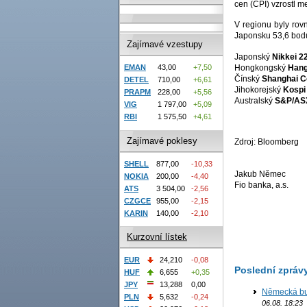
cen (CPI) vzrostl 
V regionu byly rov
Japonsku 53,6 bodu
Zajímavé vzestupy
Japonský
Nikkei 2
Hongkongský
Hang
EMAN
43,00
+7,50
Čínský
Shanghai C
DETEL
710,00
+6,61
Jihokorejský
Kospi
PRAPM
228,00
+5,56
Australský
S&P/AS
VIG
1 797,00
+5,09
RBI
1 575,50
+4,61
Zajímavé poklesy
Zdroj: Bloomberg
SHELL
877,00
-10,33
Jakub Němec
NOKIA
200,00
-4,40
Fio banka, a.s.
ATS
3 504,00
-2,56
CZGCE
955,00
-2,15
KARIN
140,00
-2,10
Kurzovní lístek
EUR
24,210
-0,08
Poslední zpráv
HUF
6,655
+0,35
JPY
13,288
0,00
Německá bur
PLN
5,632
-0,24
06.08. 18:23