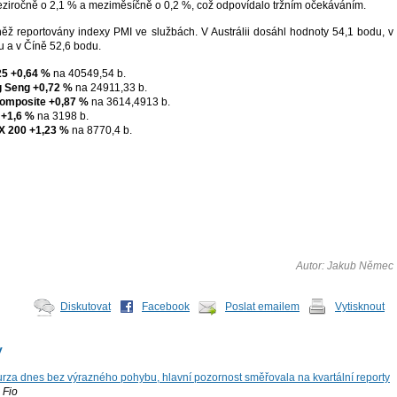
meziročně o 2,1 % a meziměsíčně o 0,2 %, což odpovídalo tržním očekáváním.
něž reportovány indexy PMI ve službách. V Austrálii dosáhl hodnoty 54,1 bodu, v
 a v Číně 52,6 bodu.
25
+0,64 %
na 40549,54 b.
 Seng
+0,72 %
na 24911,33 b.
omposite
+0,87 %
na 3614,4913 b.
+1,6 %
na 3198 b.
X 200
+1,23 %
na 8770,4 b.
Autor: Jakub Němec
Diskutovat
Facebook
Poslat emailem
Vytisknout
y
za dnes bez výrazného pohybu, hlavní pozornost směřovala na kvartální reporty
Fio