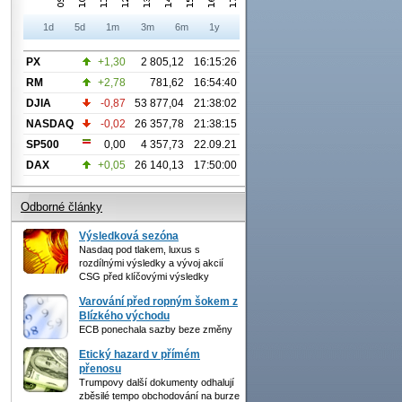
1d
5d
1m
3m
6m
1y
PX
+1,30
2 805,12
16:15:26
RM
+2,78
781,62
16:54:40
DJIA
-0,87
53 877,04
21:38:02
NASDAQ
-0,02
26 357,78
21:38:15
SP500
0,00
4 357,73
22.09.21
DAX
+0,05
26 140,13
17:50:00
Odborné články
Výsledková sezóna
Nasdaq pod tlakem, luxus s
rozdílnými výsledky a vývoj akcií
CSG před klíčovými výsledky
Varování před ropným šokem z
Blízkého východu
ECB ponechala sazby beze změny
Etický hazard v přímém
přenosu
Trumpovy další dokumenty odhalují
zběsilé tempo obchodování na burze