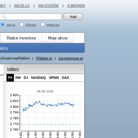
NDY
|
AKCIE.CZ
|
RM-SYSTÉM
|
E-BROKER
akcie
články
diskuze
Rádce investora
Moje akcie
alýzy
Uživatel nepřihlášen
|
Přihlásit se
|
Zaregistrovat se
Indexy
PX
RM
DJ
NASDAQ
SP500
DAX
06.08.2026