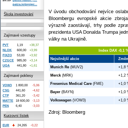
paiza.io/projec...
V úvodu obchodování nejvíce oslab
Škola investování
Bloombergu evropské akcie zbroja
výrazně zaostávají, trhy podle zpr
prezidenta USA Donalda Trumpa jedn
Zajímavé vzestupy
války na Ukrajině.
PVT
1,19
+38,37
Index DAX -0,1 
NLOK
600,00
+3,99
FIXZO
53,00
+3,92
Nejsilnější akcie
Změn
CZGCE
985,00
+3,14
UQA
441,80
+1,61
Munich Re
(MUV2)
+1,8
Merck
(MRK)
+1,2
Zajímavé poklesy
Fresenius Medical Care
(FME)
+1,0
VOW3
1 800,00
-5,06
CSG
441,60
-4,62
Bayer
(BAYN)
+1,0
CTP
361,20
-3,42
Volkswagen
(VOW3)
+1,0
MATTE
18 600,00
-3,13
PEN
6,40
-3,03
Zdroj: Bloomberg
Kurzovní lístek
EUR
24,265
-0,22