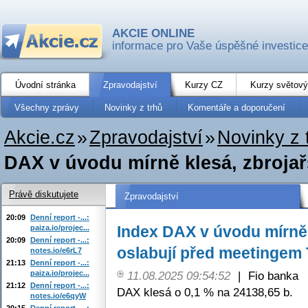
AKCIE ONLINE
informace pro Vaše úspěšné investice
Úvodní stránka
Zpravodajství
Kurzy CZ
Kurzy světový
Všechny zprávy
Novinky z trhů
Komentáře a doporučení
Akcie.cz
»
Zpravodajství
»
Novinky z 
DAX v úvodu mírně klesá, zbrojařs
Právě diskutujete
Zpravodajství
20:09
Denní report -...:
Index DAX v úvodu mírně 
paiza.io/projec...
20:09
Denní report -...:
oslabují před meetingem
notes.io/e6rL7
21:13
Denní report -...:
paiza.io/projec...
11.08.2025 09:54:52
|
Fio banka
21:12
Denní report -...:
DAX klesá o 0,1 % na 24138,65 b.
notes.io/e6qyW
20:15
Denní report -...: