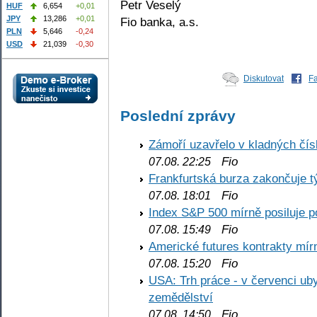
Petr Veselý
HUF
6,654
+0,01
JPY
13,286
+0,01
Fio banka, a.s.
PLN
5,646
-0,24
USD
21,039
-0,30
Diskutovat
F
Poslední zprávy
Zámoří uzavřelo v kladných č
Fio
07.08. 22:25
Frankfurtská burza zakončuje 
Fio
07.08. 18:01
Index S&P 500 mírně posiluje p
Fio
07.08. 15:49
Americké futures kontrakty mírn
Fio
07.08. 15:20
USA: Trh práce - v červenci ub
zemědělství
Fio
07.08. 14:50