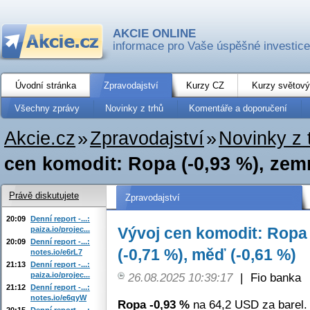
AKCIE ONLINE
informace pro Vaše úspěšné investice
Úvodní stránka
Zpravodajství
Kurzy CZ
Kurzy světový
Všechny zprávy
Novinky z trhů
Komentáře a doporučení
Akcie.cz
»
Zpravodajství
»
Novinky z 
cen komodit: Ropa (-0,93 %), zemn
Právě diskutujete
Zpravodajství
20:09
Denní report -...:
Vývoj cen komodit: Ropa 
paiza.io/projec...
20:09
Denní report -...:
(-0,71 %), měď (-0,61 %)
notes.io/e6rL7
21:13
Denní report -...:
paiza.io/projec...
26.08.2025 10:39:17
|
Fio banka
21:12
Denní report -...:
notes.io/e6qyW
Ropa -0,93 %
na 64,2 USD za barel.
20:15
Denní report -...: