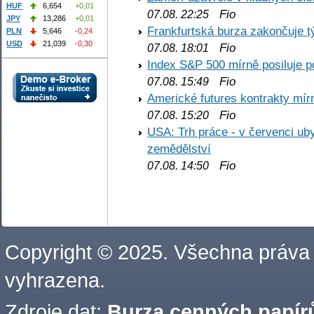
HUF
6,654
+0,01
Fio
07.08. 22:25
JPY
13,286
+0,01
Frankfurtská burza zakončuje 
PLN
5,646
-0,24
USD
21,039
-0,30
Fio
07.08. 18:01
Index S&P 500 mírně posiluje p
Fio
07.08. 15:49
Americké futures kontrakty mírn
Fio
07.08. 15:20
USA: Trh práce - v červenci ub
zemědělství
Fio
07.08. 14:50
Copyright © 2025. Všechna práva
vyhrazena.
Zdroje dat:
Burza cenných papírů