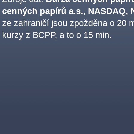
cenných papírů a.s.
,
NASDAQ, N
ze zahraničí jsou zpožděna o 20 m
kurzy z BCPP, a to o 15 min.