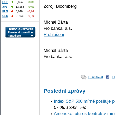
HUF
6,654
+0,01
Zdroj: Bloomberg
JPY
13,286
+0,01
PLN
5,646
-0,24
USD
21,039
-0,30
Michal Bárta
Fio banka, a.s.
Prohlášení
Michal Bárta
Fio banka, a.s.
Diskutovat
F
Poslední zprávy
Index S&P 500 mírně posiluje p
Fio
07.08. 15:49
Americké futures kontrakty mírn