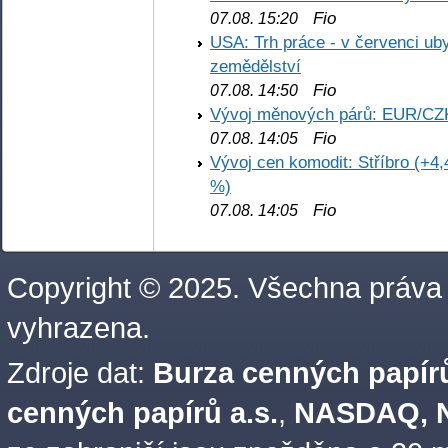
Fio
07.08. 15:20
USA: Trh práce - v červenci ub
zemědělství
Fio
07.08. 14:50
Vývoj měnových párů: EUR/CZ
Fio
07.08. 14:05
Vývoj cen komodit: Stříbro (+4,
%)
Fio
07.08. 14:05
Copyright © 2025. Všechna práva
vyhrazena.
Zdroje dat:
Burza cenných papírů
cenných papírů a.s.
,
NASDAQ, N