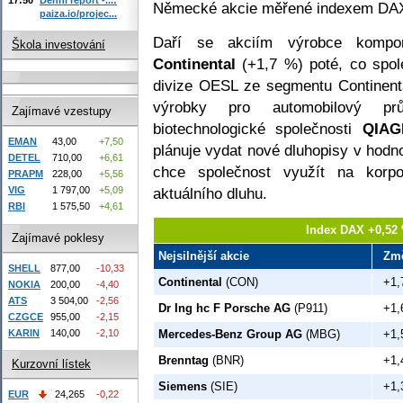
Německé akcie měřené indexem DAX 
paiza.io/projec...
Daří se akciím výrobce kompon
Škola investování
Continental
(+1,7 %) poté, co spole
divize OESL ze segmentu Continent
výrobky pro automobilový pr
Zajímavé vzestupy
biotechnologické společnosti
QIAG
EMAN
43,00
+7,50
plánuje vydat nové dluhopisy v hodn
DETEL
710,00
+6,61
chce společnost využít na korpor
PRAPM
228,00
+5,56
aktuálního dluhu.
VIG
1 797,00
+5,09
RBI
1 575,50
+4,61
Index DAX +0,52 
Zajímavé poklesy
Nejsilnější akcie
Zm
SHELL
877,00
-10,33
Continental
(CON)
+1,
NOKIA
200,00
-4,40
ATS
3 504,00
-2,56
Dr Ing hc F Porsche AG
(P911)
+1,
CZGCE
955,00
-2,15
KARIN
140,00
-2,10
Mercedes-Benz Group AG
(MBG)
+1,
Brenntag
(BNR)
+1,
Kurzovní lístek
Siemens
(SIE)
+1,
EUR
24,265
-0,22