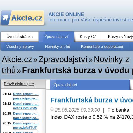
AKCIE ONLINE
informace pro Vaše úspěšné investice
Úvodní stránka
Zpravodajství
Kurzy CZ
Kurzy světový
Všechny zprávy
Novinky z trhů
Komentáře a doporučení
Akcie.cz
»
Zpravodajství
»
Novinky z
trhů
»
Frankfurtská burza v úvodu 
Právě diskutujete
Zpravodajství
21:13
Denní report -...:
Frankfurtská burza v úvo
paiza.io/projec...
21:12
Denní report -...:
notes.io/e6qyW
28.08.2025 09:39:00
|
Fio banka
20:15
Denní report -...:
Index DAX roste o 0,52 % na 24170,3
paiza.io/projec...
20:15
Denní report -...:
notes.io/e5TUT
17:50
Denní report -...: