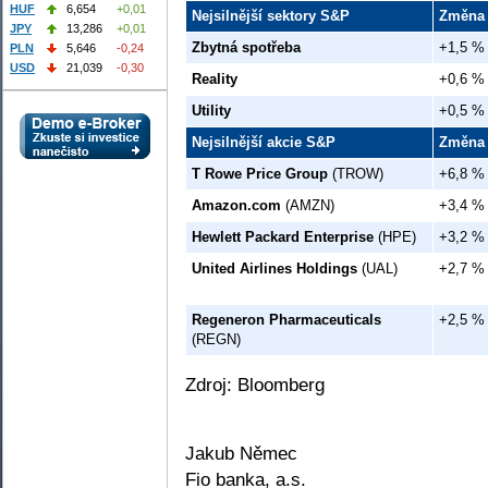
HUF
6,654
+0,01
Nejsilnější sektory S&P
Změna
JPY
13,286
+0,01
Zbytná spotřeba
+1,5 %
PLN
5,646
-0,24
USD
21,039
-0,30
Reality
+0,6 %
Utility
+0,5 %
Nejsilnější akcie S&P
Změna
T Rowe Price Group
(TROW)
+6,8 %
Amazon.com
(AMZN)
+3,4 %
Hewlett Packard Enterprise
(HPE)
+3,2 %
United Airlines Holdings
(UAL)
+2,7 %
Regeneron Pharmaceuticals
+2,5 %
(REGN)
Zdroj: Bloomberg
Jakub Němec
Fio banka, a.s.