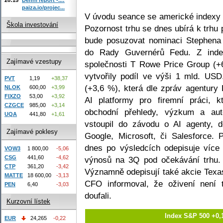
paiza.io/projec...
V úvodu seance se americké indexy 
Škola investování
Pozornost trhu se dnes ubírá k trhu
bude posuzovat nominaci Stephena
do Rady Guvernérů Fedu. Z index
Zajímavé vzestupy
společnosti T Rowe Price Group (+
vytvořily podíl ve výši 1 mld. US
PVT
1,19
+38,37
(+3,6 %), která dle zpráv agentury
NLOK
600,00
+3,99
FIXZO
53,00
+3,92
AI platformy pro firemní práci, 
CZGCE
985,00
+3,14
obchodní přehledy, výzkum a au
UQA
441,80
+1,61
vstoupil do závodu o AI agenty, d
Zajímavé poklesy
Google, Microsoft, či Salesforce.
dnes po výsledcích odepisuje více 
VOW3
1 800,00
-5,06
CSG
441,60
-4,62
výnosů na 3Q pod očekávání trhu.
CTP
361,20
-3,42
Významně odepisují také akcie Texas
MATTE
18 600,00
-3,13
CFO informoval, že oživení není 
PEN
6,40
-3,03
doufali.
Kurzovní lístek
Index S&P 500 +0,
EUR
24,265
-0,22