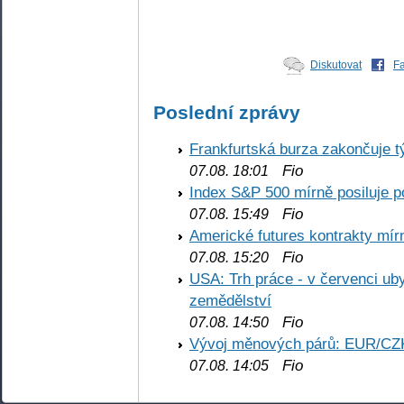
Diskutovat
F
Poslední zprávy
Frankfurtská burza zakončuje 
Fio
07.08. 18:01
Index S&P 500 mírně posiluje p
Fio
07.08. 15:49
Americké futures kontrakty mírn
Fio
07.08. 15:20
USA: Trh práce - v červenci ub
zemědělství
Fio
07.08. 14:50
Vývoj měnových párů: EUR/CZ
Fio
07.08. 14:05