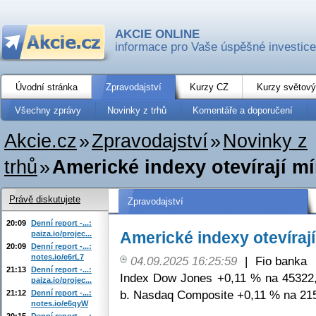
AKCIE ONLINE
informace pro Vaše úspěšné investice
Úvodní stránka
Zpravodajství
Kurzy CZ
Kurzy světový
Všechny zprávy
Novinky z trhů
Komentáře a doporučení
Akcie.cz
»
Zpravodajství
»
Novinky z
trhů
»
Americké indexy otevírají m
Právě diskutujete
Zpravodajství
20:09
Denní report -...:
Americké indexy otevíraj
paiza.io/projec...
20:09
Denní report -...:
notes.io/e6rL7
04.09.2025 16:25:59
|
Fio banka
21:13
Denní report -...:
Index Dow Jones +0,11 % na 45322
paiza.io/projec...
b. Nasdaq Composite +0,11 % na 215
21:12
Denní report -...:
notes.io/e6qyW
20:15
Denní report -...: