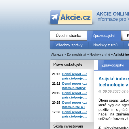
AKCIE ONLIN
informace pro 
Úvodní stránka
Zpravodajství
K
Všechny zprávy
Novinky z trhů
Akcie.cz
»
Zpravodajství
»
Novinky z trhů
»
Asijské in
Právě diskutujete
Zpravodajství
21:13
Denní report -...:
Asijské indexy
paiza.io/projec...
21:12
Denní report -...:
technologie 
notes.io/e6qyW
09.09.2025 08:4
20:15
Denní report -...:
paiza.io/projec...
Úterní seanci zakon
20:15
Denní report -...:
které byly dle ag
notes.io/e5TUT
pozitivním signálů
17:50
Denní report -...:
nadějí na zmírněn
paiza.io/projec...
snižování sazeb v
Škola investování
Z makroekonomický