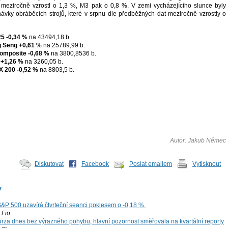
 meziročně vzrostl o 1,3 %, M3 pak o 0,8 %. V zemi vycházejícího slunce byly
ávky obráběcích strojů, které v srpnu dle předběžných dat meziročně vzrostly o
25
-0,34 %
na 43494,18 b.
 Seng
+0,61 %
na 25789,99 b.
omposite
-0,68 %
na 3800,8536 b.
+1,26 %
na 3260,05 b.
X 200
-0,52 %
na 8803,5 b.
Autor: Jakub Němec
Diskutovat
Facebook
Poslat emailem
Vytisknout
y
S&P 500 uzavírá čtvrteční seanci poklesem o -0,18 %.
Fio
za dnes bez výrazného pohybu, hlavní pozornost směřovala na kvartální reporty