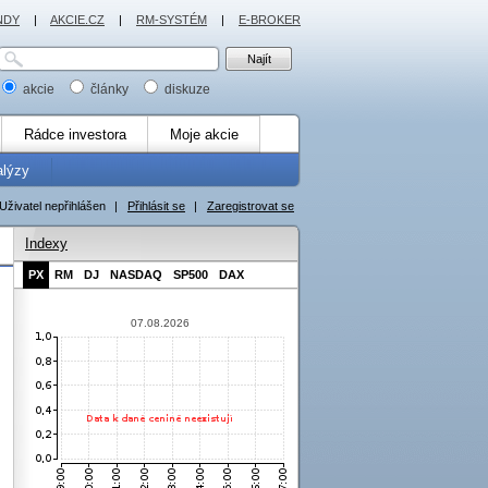
NDY
|
AKCIE.CZ
|
RM-SYSTÉM
|
E-BROKER
akcie
články
diskuze
Rádce investora
Moje akcie
alýzy
Uživatel nepřihlášen
|
Přihlásit se
|
Zaregistrovat se
Indexy
PX
RM
DJ
NASDAQ
SP500
DAX
07.08.2026