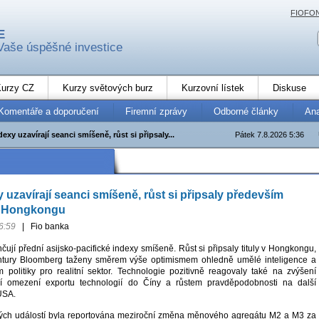
FIOFO
E
Vaše úspěšné investice
urzy CZ
Kurzy světových burz
Kurzovní lístek
Diskuse
Komentáře a doporučení
Firemní zprávy
Odborné články
An
dexy uzavírají seanci smíšeně, růst si připsaly...
Pátek 7.8.2026 5:36
 uzavírají seanci smíšeně, růst si připsaly především
v Hongkongu
6:59
|
Fio banka
čují přední asijsko-pacifické indexy smíšeně. Růst si připsaly tituly v Hongkongu,
entury Bloomberg taženy směrem výše optimismem ohledně umělé inteligence a
m politiky pro realitní sektor. Technologie pozitivně reagovaly také na zvýšení
í omezení exportu technologií do Číny a růstem pravděpodobnosti na další
 USA.
ch událostí byla reportována meziroční změna měnového agregátu M2 a M3 za