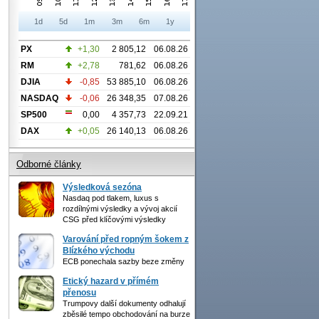
1d
5d
1m
3m
6m
1y
PX
+1,30
2 805,12
06.08.26
RM
+2,78
781,62
06.08.26
DJIA
-0,85
53 885,10
06.08.26
NASDAQ
-0,06
26 348,35
07.08.26
SP500
0,00
4 357,73
22.09.21
DAX
+0,05
26 140,13
06.08.26
Odborné články
Výsledková sezóna
Nasdaq pod tlakem, luxus s
rozdílnými výsledky a vývoj akcií
CSG před klíčovými výsledky
Varování před ropným šokem z
Blízkého východu
ECB ponechala sazby beze změny
Etický hazard v přímém
přenosu
Trumpovy další dokumenty odhalují
zběsilé tempo obchodování na burze