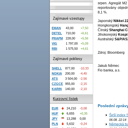
srpen. Agregát M2
reportovány objedn
8,1 %.
Zajímavé vzestupy
Japonský
Nikkei 2
Hongkongský
Hang
EMAN
43,00
+7,50
Čínský
Shanghai C
DETEL
710,00
+6,61
Jihokorejský
Kospi
PRAPM
228,00
+5,56
Australský
S&P/AS
VIG
1 797,00
+5,09
RBI
1 575,50
+4,61
Zdroj: Bloomberg
Zajímavé poklesy
Jakub Němec
SHELL
877,00
-10,33
Fio banka, a.s.
NOKIA
200,00
-4,40
ATS
3 504,00
-2,56
CZGCE
955,00
-2,15
KARIN
140,00
-2,10
Kurzovní lístek
Poslední zpráv
EUR
24,210
-0,08
HUF
6,655
+0,35
Širší index 
JPY
13,288
0,00
06.08. 22:14
PLN
5,632
-0,24
Německá bur