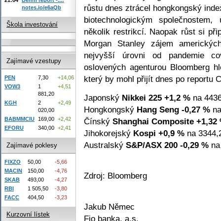
růstu dnes ztrácel hongkongský ind
notes.io/e6aQb
biotechnologickým společnostem,
Škola investování
několik restrikcí. Naopak růst si př
Morgan Stanley zájem amerických
nejvyšší úrovni od pandemie cov
Zajímavé vzestupy
oslovených agenturou Bloomberg hle
který by mohl přijít dnes po reportu 
PEN
7,30
+14,06
VOW3
1
+4,51
881,20
Japonský
Nikkei 225
+1,2 %
na 4436
KGH
2
+2,49
Hongkongský
Hang Seng
-0,27 %
na
020,00
BABMMCIU
169,00
+2,42
Čínský
Shanghai Composite
+1,32
EFORU
340,00
+2,41
Jihokorejský
Kospi
+0,9 %
na 3344,2
Australský
S&P/ASX 200
-0,29 %
na 
Zajímavé poklesy
FIXZO
50,00
-5,66
MACIN
150,00
-4,76
Zdroj: Bloomberg
SKAB
493,00
-4,27
RBI
1 505,50
-3,80
FACC
404,50
-3,23
Jakub Němec
Kurzovní lístek
Fio banka, a.s.