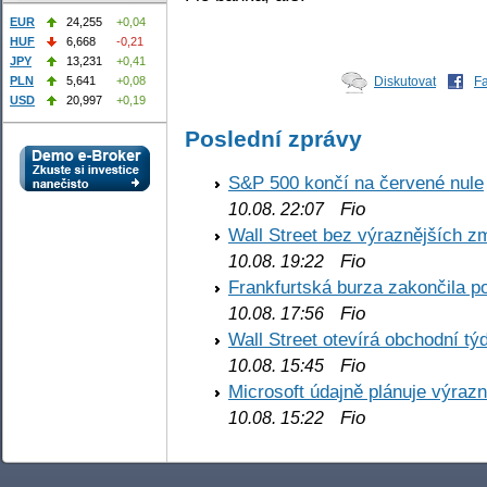
EUR
24,255
+0,04
HUF
6,668
-0,21
JPY
13,231
+0,41
Diskutovat
F
PLN
5,641
+0,08
USD
20,997
+0,19
Poslední zprávy
S&P 500 končí na červené nule
Fio
10.08. 22:07
Wall Street bez výraznějších z
Fio
10.08. 19:22
Frankfurtská burza zakončila p
Fio
10.08. 17:56
Wall Street otevírá obchodní t
Fio
10.08. 15:45
Microsoft údajně plánuje výrazn
Fio
10.08. 15:22