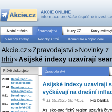
AKCIE ONLINE
informace pro Vaše úspěšné investice
Úvodní stránka
Zpravodajství
Kurzy CZ
Kurzy světový
Všechny zprávy
Novinky z trhů
Komentáře a doporučení
Akcie.cz
»
Zpravodajství
»
Novinky z
trhů
»
Asijské indexy uzavírají sean
Právě diskutujete
Zpravodajství
20:01
Denní report -...:
Asijské indexy uzavírají 
notes.io/e6gbc
20:01
Denní report -...:
vyčkávají na dnešní infla
paiza.io/projec...
8:51
Denní report -...:
paiza.io/projec...
11.09.2025 08:44:51
|
Fio banka
8:51
Denní report -...:
notes.io/e6d3E
Asijsko-pacifický region uzavírá čtv
21:04
Denní report -...: