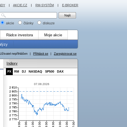
NDY
|
AKCIE.CZ
|
RM-SYSTÉM
|
E-BROKER
akcie
články
diskuze
Rádce investora
Moje akcie
alýzy
Uživatel nepřihlášen
|
Přihlásit se
|
Zaregistrovat se
Indexy
PX
RM
DJ
NASDAQ
SP500
DAX
07.08.2026