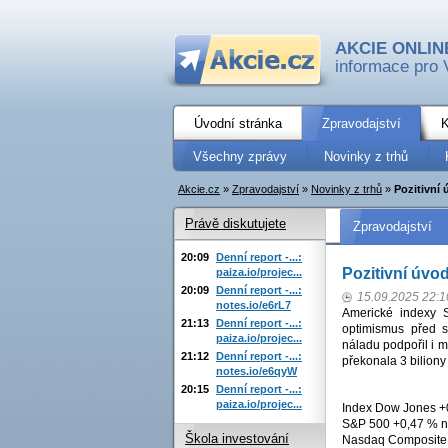
AKCIE ONLIN
informace pro 
Úvodní stránka
Zpravodajství
K
Všechny zprávy
Novinky z trhů
Akcie.cz
»
Zpravodajství
»
Novinky z trhů
»
Pozitivní
Právě diskutujete
Zpravodajství
20:09
Denní report -...:
Pozitivní úvo
paiza.io/projec...
20:09
Denní report -...:
15.09.2025 22:1
notes.io/e6rL7
Americké indexy 
21:13
Denní report -...:
optimismus před s
paiza.io/projec...
náladu podpořil i m
21:12
Denní report -...:
překonala 3 biliony 
notes.io/e6qyW
20:15
Denní report -...:
paiza.io/projec...
Index Dow Jones +
S&P 500 +0,47 % n
Škola investování
Nasdaq Composite 