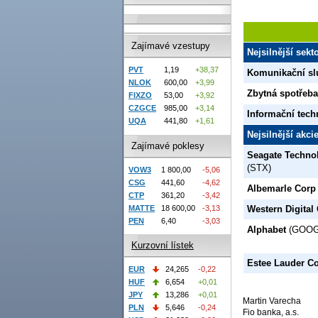
Zajímavé vzestupy
Nejsilnější sek
PVT
1,19
+38,37
Komunikační sl
NLOK
600,00
+3,99
Zbytná spotřeba
FIXZO
53,00
+3,92
CZGCE
985,00
+3,14
Informační tech
UQA
441,80
+1,61
Nejsilnější akc
Zajímavé poklesy
Seagate Techno
(STX)
VOW3
1 800,00
-5,06
CSG
441,60
-4,62
Albemarle Corp
CTP
361,20
-3,42
MATTE
18 600,00
-3,13
Western Digital
PEN
6,40
-3,03
Alphabet
(GOOG
Kurzovní lístek
Estee Lauder C
EUR
24,265
-0,22
HUF
6,654
+0,01
JPY
13,286
+0,01
Martin Varecha
PLN
5,646
-0,24
Fio banka, a.s.