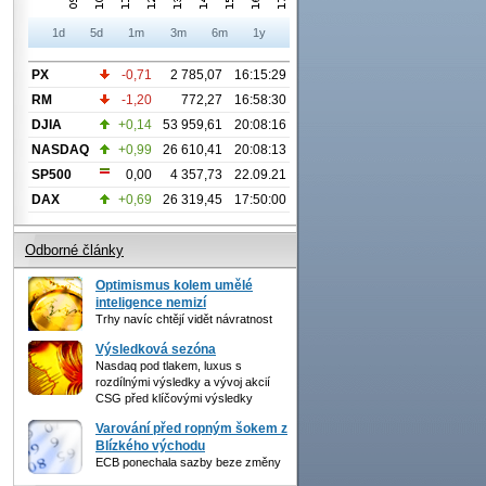
1d
5d
1m
3m
6m
1y
PX
-0,71
2 785,07
16:15:29
RM
-1,20
772,27
16:58:30
DJIA
+0,14
53 959,61
20:08:16
NASDAQ
+0,99
26 610,41
20:08:13
SP500
0,00
4 357,73
22.09.21
DAX
+0,69
26 319,45
17:50:00
Odborné články
Optimismus kolem umělé
inteligence nemizí
Trhy navíc chtějí vidět návratnost
Výsledková sezóna
Nasdaq pod tlakem, luxus s
rozdílnými výsledky a vývoj akcií
CSG před klíčovými výsledky
Varování před ropným šokem z
Blízkého východu
ECB ponechala sazby beze změny