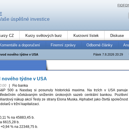
FIOFO
E
Vaše úspěšné investice
urzy CZ
Kurzy světových burz
Kurzovní lístek
Diskuse
Komentáře a doporučení
Firemní zprávy
Odborné články
An
 úvod nového týdne v USA
Pátek 7.8.2026 20:29
d nového týdne v USA
0:00
|
Fio banka
S&P 500 a Nasdaq si posunuly historická maxima. Na trzích v USA panuje
tředečním očekávaným snížením úrokových sazeb centrální bankou. Pozitivní
iliardový nákup akcií Tesly ze strany Elona Muska. Alphabet jako čtvrtá společnost
dolarů v tržní kapitalizaci.
0,11 % na 45883,45 b.
a 6615,28 b.
+0,94 % na 22348,75 b.