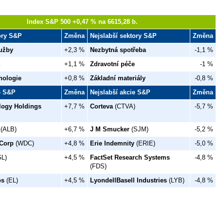
Index S&P 500 +0,47 % na 6615,28 b.
tory S&P
Změna
Nejslabší sektory S&P
Změna
užby
+2,3 %
Nezbytná spotřeba
-1,1 %
+1,1 %
Zdravotní péče
-1 %
nologie
+0,8 %
Základní materiály
-0,8 %
ie S&P
Změna
Nejslabší akcie S&P
Změna
logy Holdings
+7,7 %
Corteva
(CTVA)
-5,7 %
(ALB)
+6,7 %
J M Smucker
(SJM)
-5,2 %
 Corp
(WDC)
+4,8 %
Erie Indemnity
(ERIE)
-5,0 %
L)
+4,5 %
FactSet Research Systems
-4,8 %
(FDS)
os
(EL)
+4,5 %
LyondellBasell Industries
(LYB)
-4,8 %