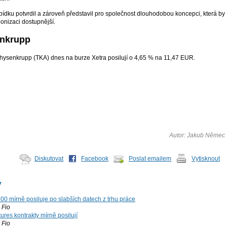
abídku potvrdil a zároveň představil pro společnost dlouhodobou koncepci, která by
onizaci dostupnější.
enkrupp
Thysenkrupp (TKA) dnes na burze Xetra posilují o 4,65 % na 11,47 EUR.
Autor: Jakub Němec
Diskutovat
Facebook
Poslat emailem
Vytisknout
y
00 mírně posiluje po slabších datech z trhu práce
Fio
ures kontrakty mírně posilují
Fio