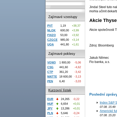
Jindal Steel tuto n
mohla učinit dekarb
Zajímavé vzestupy
Akcie Thys
PVT
1,19
+38,37
Akcie společnosti 
NLOK
600,00
+3,99
FIXZO
53,00
+3,92
CZGCE
985,00
+3,14
UQA
441,80
+1,61
Zdroj: Bloomberg
Zajímavé poklesy
Jakub Němec
Fio banka, a.s.
VOW3
1 800,00
-5,06
CSG
441,60
-4,62
CTP
361,20
-3,42
MATTE
18 600,00
-3,13
PEN
6,40
-3,03
Kurzovní lístek
Poslední zpráv
EUR
24,265
-0,22
Index S&P 5
HUF
6,654
+0,01
07.08. 15:49
JPY
13,286
+0,01
Americké fut
PLN
5,646
-0,24
07.08. 15:20