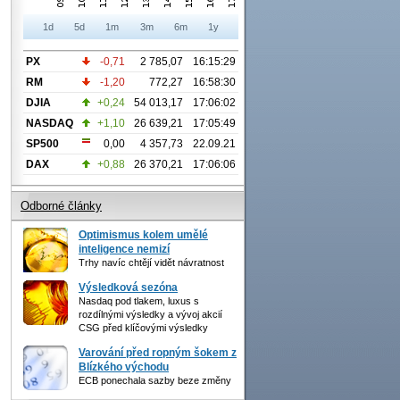
1d
5d
1m
3m
6m
1y
PX
-0,71
2 785,07
16:15:29
RM
-1,20
772,27
16:58:30
DJIA
+0,24
54 013,17
17:06:02
NASDAQ
+1,10
26 639,21
17:05:49
SP500
0,00
4 357,73
22.09.21
DAX
+0,88
26 370,21
17:06:06
Odborné články
Optimismus kolem umělé
inteligence nemizí
Trhy navíc chtějí vidět návratnost
Výsledková sezóna
Nasdaq pod tlakem, luxus s
rozdílnými výsledky a vývoj akcií
CSG před klíčovými výsledky
Varování před ropným šokem z
Blízkého východu
ECB ponechala sazby beze změny