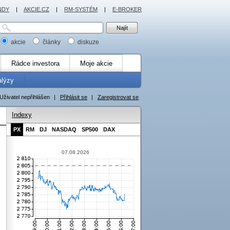
NDY
|
AKCIE.CZ
|
RM-SYSTÉM
|
E-BROKER
akcie
články
diskuze
Rádce investora
Moje akcie
alýzy
Uživatel nepřihlášen
|
Přihlásit se
|
Zaregistrovat se
Indexy
PX
RM
DJ
NASDAQ
SP500
DAX
07.08.2026