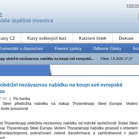
FIOFO
E
Vaše úspěšné investice
urzy CZ
Kurzy světových burz
Kurzovní lístek
Diskuse
Komentáře a doporučení
Firemní zprávy
Odborné články
An
pp obdržel nezávaznou nabídku na koupi své evropské...
Pátek 7.8.2026 17:27
obdržel nezávaznou nabídku na koupi své evropské
ize
7:40
|
Fio banka
l Steel předložila nabídku na nákup Thysenkrupp Steel Europe. Vedení
í bude posuzovat.
 Thysenkrupp obdržela nezávislou nabídku od indické společnosti Jindal Steel
nákup Thysenkrupp Steel Europe. Vedení Thysankrupp nabídku posoudí s ohledem
ivotaschopnost, pokračování zelené transformace a zaměstnanost v jejich
ách.