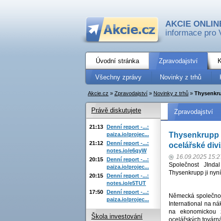
AKCIE ONLIN
informace pro 
Úvodní stránka
Zpravodajství
K
Všechny zprávy
Novinky z trhů
Akcie.cz
»
Zpravodajství
»
Novinky z trhů
»
Thysenkru
Právě diskutujete
Zpravodajství
21:13
Denní report -...:
Thysenkrupp 
paiza.io/projec...
21:12
Denní report -...:
ocelářské div
notes.io/e6qyW
16.09.2025 15:2
20:15
Denní report -...:
Společnost JInda
paiza.io/projec...
Thysenkrupp ji nyn
20:15
Denní report -...:
notes.io/e5TUT
17:50
Denní report -...:
Německá společnost
paiza.io/projec...
International na 
na ekonomickou ž
Škola investování
ocelářských továrn