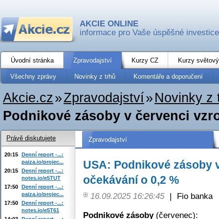
AKCIE ONLINE
informace pro Vaše úspěšné investice
Úvodní stránka
Zpravodajství
Kurzy CZ
Kurzy světový
Všechny zprávy
Novinky z trhů
Komentáře a doporučení
Akcie.cz
»
Zpravodajství
»
Novinky z 
Podnikové zásoby v červenci vzros
Právě diskutujete
Zpravodajství
20:15
Denní report -...:
USA: Podnikové zásoby v 
paiza.io/projec...
20:15
Denní report -...:
očekávání o 0,2 %
notes.io/e5TUT
17:50
Denní report -...:
paiza.io/projec...
16.09.2025 16:26:45
|
Fio banka
17:50
Denní report -...:
notes.io/e5T61
Podnikové zásoby
(červenec):
14:03
Denní report -...: