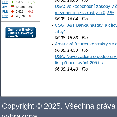
Fio
06.08. 16:05
HUF
6,655
+0,35
USA: Velkoobchodní zásoby v č
JPY
13,288
0,00
PLN
5,632
-0,24
meziměsíčně vzrostly o 0,2 %
USD
20,976
-0,18
Fio
06.08. 16:04
CSG: J&T Banka nastavila cílo
„Buy“
Fio
06.08. 15:33
Americké futures kontrakty se 
Fio
06.08. 14:53
USA: Nové žádosti o podporu v
tis. při očekávání 205 tis.
Fio
06.08. 14:40
Copyright © 2025. Všechna práva
vyhrazena.