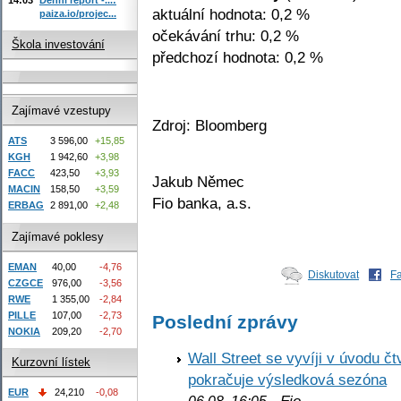
aktuální hodnota: 0,2 %
paiza.io/projec...
očekávání trhu: 0,2 %
Škola investování
předchozí hodnota: 0,2 %
Zajímavé vzestupy
Zdroj: Bloomberg
ATS
3 596,00
+15,85
KGH
1 942,60
+3,98
FACC
423,50
+3,93
Jakub Němec
MACIN
158,50
+3,59
Fio banka, a.s.
ERBAG
2 891,00
+2,48
Zajímavé poklesy
EMAN
40,00
-4,76
Diskutovat
F
CZGCE
976,00
-3,56
RWE
1 355,00
-2,84
PILLE
107,00
-2,73
Poslední zprávy
NOKIA
209,20
-2,70
Wall Street se vyvíji v úvodu 
Kurzovní lístek
pokračuje výsledková sezóna
EUR
24,210
-0,08