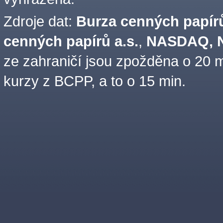
Zdroje dat:
Burza cenných papírů
cenných papírů a.s.
,
NASDAQ, N
ze zahraničí jsou zpožděna o 20 m
kurzy z BCPP, a to o 15 min.