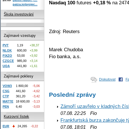
Nasdaq 100
futures
+0,18 %
na 2474
paiza.io/projec...
Škola investování
Zdroj: Reuters
Zajímavé vzestupy
PVT
1,19
+38,37
Marek Chudoba
NLOK
600,00
+3,99
Fio banka, a.s.
FIXZO
53,00
+3,92
CZGCE
985,00
+3,14
UQA
441,80
+1,61
Zajímavé poklesy
Diskutovat
F
VOW3
1 800,00
-5,06
CSG
441,60
-4,62
Poslední zprávy
CTP
361,20
-3,42
MATTE
18 600,00
-3,13
Zámoří uzavřelo v kladných č
PEN
6,40
-3,03
Fio
07.08. 22:25
Kurzovní lístek
Frankfurtská burza zakončuje 
Fio
EUR
24,265
-0,22
07.08. 18:01