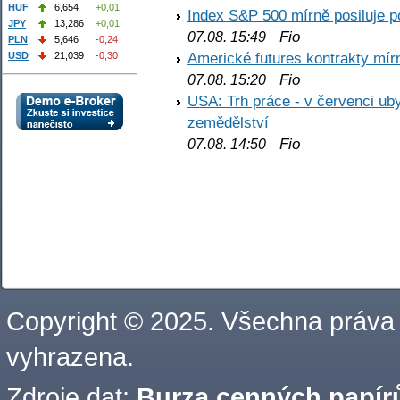
HUF
6,654
+0,01
Index S&P 500 mírně posiluje p
JPY
13,286
+0,01
Fio
07.08. 15:49
PLN
5,646
-0,24
Americké futures kontrakty mírn
USD
21,039
-0,30
Fio
07.08. 15:20
USA: Trh práce - v červenci ub
zemědělství
Fio
07.08. 14:50
Copyright © 2025. Všechna práva
vyhrazena.
Zdroje dat:
Burza cenných papírů