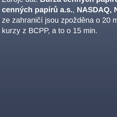
cenných papírů a.s.
,
NASDAQ, N
ze zahraničí jsou zpožděna o 20 m
kurzy z BCPP, a to o 15 min.