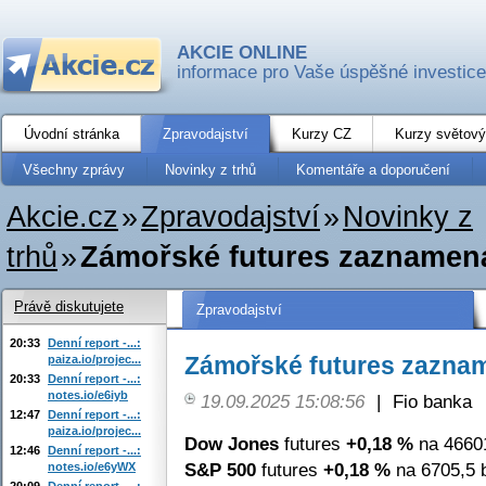
AKCIE ONLINE
informace pro Vaše úspěšné investice
Úvodní stránka
Zpravodajství
Kurzy CZ
Kurzy světový
Všechny zprávy
Novinky z trhů
Komentáře a doporučení
Akcie.cz
»
Zpravodajství
»
Novinky z
trhů
»
Zámořské futures zaznamená
Právě diskutujete
Zpravodajství
20:33
Denní report -...:
Zámořské futures zaznam
paiza.io/projec...
20:33
Denní report -...:
notes.io/e6iyb
19.09.2025 15:08:56
|
Fio banka
12:47
Denní report -...:
paiza.io/projec...
Dow Jones
futures
+0,18 %
na 46601
12:46
Denní report -...:
S&P 500
futures
+0,18 %
na 6705,5 
notes.io/e6yWX
20:09
Denní report -...: