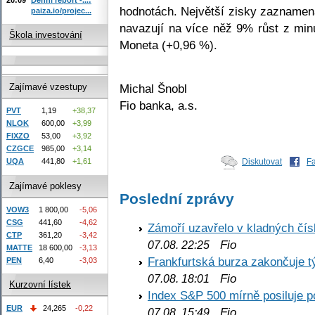
hodnotách. Největší zisky zaznamen
paiza.io/projec...
navazují na více něž 9% růst z min
Škola investování
Moneta (+0,96 %).
Michal Šnobl
Zajímavé vzestupy
Fio banka, a.s.
PVT
1,19
+38,37
NLOK
600,00
+3,99
FIXZO
53,00
+3,92
CZGCE
985,00
+3,14
UQA
441,80
+1,61
Diskutovat
F
Zajímavé poklesy
Poslední zprávy
VOW3
1 800,00
-5,06
CSG
441,60
-4,62
Zámoří uzavřelo v kladných č
CTP
361,20
-3,42
Fio
07.08. 22:25
MATTE
18 600,00
-3,13
Frankfurtská burza zakončuje 
PEN
6,40
-3,03
Fio
07.08. 18:01
Kurzovní lístek
Index S&P 500 mírně posiluje p
EUR
24,265
-0,22
Fio
07.08. 15:49