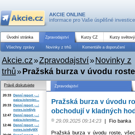
AKCIE ONLINE
informace pro Vaše úspěšné investice
Úvodní stránka
Zpravodajství
Kurzy CZ
Kurzy světový
Všechny zprávy
Novinky z trhů
Komentáře a doporučení
Akcie.cz
»
Zpravodajství
»
Novinky z
trhů
»
Pražská burza v úvodu roste,
Právě diskutujete
Zpravodajství
20:33
Denní report -...:
Pražská burza v úvodu ros
paiza.io/projec...
20:33
Denní report -...:
obchodují v kladných ho
notes.io/e6iyb
12:47
Denní report -...:
paiza.io/projec...
29.09.2025 09:14:23
|
Fio banka
12:46
Denní report -...:
notes.io/e6yWX
Pražská burza v úvodu roste, všec
20:09
Denní report -...: