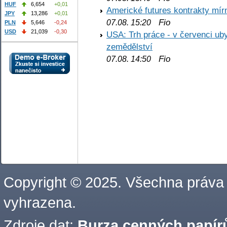
HUF
6,654
+0,01
Americké futures kontrakty mírn
JPY
13,286
+0,01
Fio
07.08. 15:20
PLN
5,646
-0,24
USD
21,039
-0,30
USA: Trh práce - v červenci ub
zemědělství
Fio
07.08. 14:50
Copyright © 2025. Všechna práva
vyhrazena.
Zdroje dat:
Burza cenných papírů