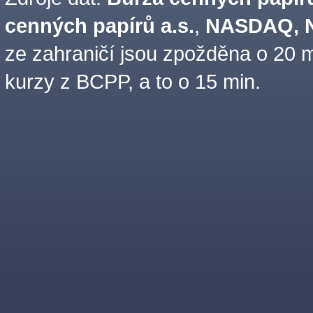
cenných papírů a.s.
,
NASDAQ, N
ze zahraničí jsou zpožděna o 20 m
kurzy z BCPP, a to o 15 min.