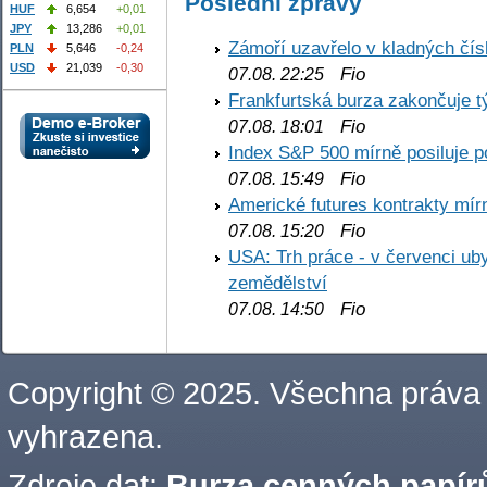
Poslední zprávy
HUF
6,654
+0,01
JPY
13,286
+0,01
Zámoří uzavřelo v kladných č
PLN
5,646
-0,24
USD
21,039
-0,30
Fio
07.08. 22:25
Frankfurtská burza zakončuje 
Fio
07.08. 18:01
Index S&P 500 mírně posiluje p
Fio
07.08. 15:49
Americké futures kontrakty mírn
Fio
07.08. 15:20
USA: Trh práce - v červenci ub
zemědělství
Fio
07.08. 14:50
Copyright © 2025. Všechna práva
vyhrazena.
Zdroje dat:
Burza cenných papírů