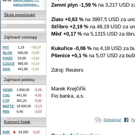
Zemní plyn -1,59 %
na 3,217 USD z
paiza.io/projec...
Škola investování
Zlato +0,63 %
na 3997,5 USD za unc
Stříbro +2,19 %
na 48,19 USD za un
Měď +0,17 %
na 5,1315 USD za libru
Zajímavé vzestupy
Kukuřice -0,06 %
na 4,18 USD za bu
PVT
1,19
+38,37
NLOK
600,00
+3,99
Pšenice +0,1 %
na 5,07 USD za bušl
FIXZO
53,00
+3,92
CZGCE
985,00
+3,14
Zdroj: Reuters
UQA
441,80
+1,61
Zajímavé poklesy
Marek Krejčiřík
VOW3
1 800,00
-5,06
Fio banka, a.s.
CSG
441,60
-4,62
CTP
361,20
-3,42
MATTE
18 600,00
-3,13
PEN
6,40
-3,03
Diskutovat
F
Kurzovní lístek
EUR
24,265
-0,22