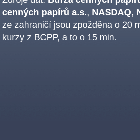
cenných papírů a.s.
,
NASDAQ, N
ze zahraničí jsou zpožděna o 20 m
kurzy z BCPP, a to o 15 min.