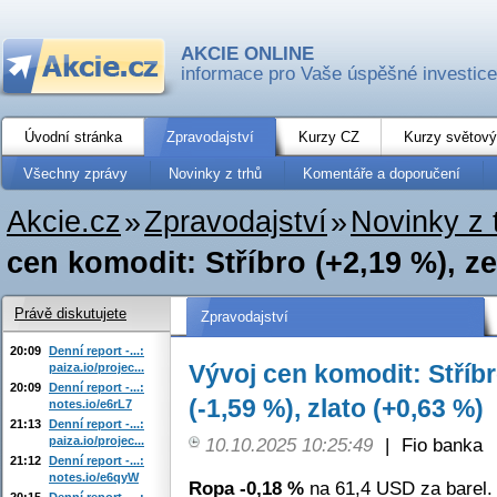
AKCIE ONLINE
informace pro Vaše úspěšné investice
Úvodní stránka
Zpravodajství
Kurzy CZ
Kurzy světový
Všechny zprávy
Novinky z trhů
Komentáře a doporučení
Akcie.cz
»
Zpravodajství
»
Novinky z 
cen komodit: Stříbro (+2,19 %), ze
Právě diskutujete
Zpravodajství
20:09
Denní report -...:
Vývoj cen komodit: Stříbr
paiza.io/projec...
20:09
Denní report -...:
(-1,59 %), zlato (+0,63 %)
notes.io/e6rL7
21:13
Denní report -...:
paiza.io/projec...
10.10.2025 10:25:49
|
Fio banka
21:12
Denní report -...:
notes.io/e6qyW
Ropa -0,18 %
na 61,4 USD za barel.
20:15
Denní report -...: