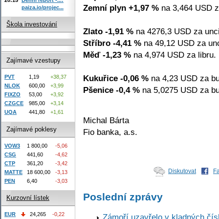
Zemní plyn +1,97 %
na 3,464 USD z
paiza.io/projec...
Škola investování
Zlato -1,91 %
na 4276,3 USD za unci
Stříbro -4,41 %
na 49,12 USD za unc
Měď -1,23 %
na 4,974 USD za libru.
Zajímavé vzestupy
Kukuřice -0,06 %
na 4,23 USD za bu
PVT
1,19
+38,37
NLOK
600,00
+3,99
Pšenice -0,4 %
na 5,0275 USD za bu
FIXZO
53,00
+3,92
CZGCE
985,00
+3,14
UQA
441,80
+1,61
Michal Bárta
Zajímavé poklesy
Fio banka, a.s.
VOW3
1 800,00
-5,06
CSG
441,60
-4,62
CTP
361,20
-3,42
Diskutovat
F
MATTE
18 600,00
-3,13
PEN
6,40
-3,03
Poslední zprávy
Kurzovní lístek
EUR
24,265
-0,22
Zámoří uzavřelo v kladných č