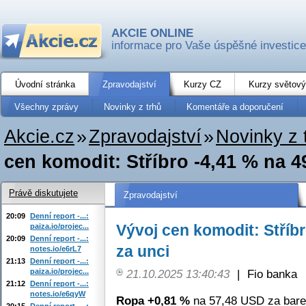
AKCIE ONLINE
informace pro Vaše úspěšné investice
Úvodní stránka
Zpravodajství
Kurzy CZ
Kurzy světový
Všechny zprávy
Novinky z trhů
Komentáře a doporučení
Akcie.cz
»
Zpravodajství
»
Novinky z 
cen komodit: Stříbro -4,41 % na 4
Právě diskutujete
Zpravodajství
20:09
Denní report -...:
Vývoj cen komodit: Stříb
paiza.io/projec...
20:09
Denní report -...:
za unci
notes.io/e6rL7
21:13
Denní report -...:
paiza.io/projec...
21.10.2025 13:40:43
|
Fio banka
21:12
Denní report -...:
notes.io/e6qyW
Ropa +0,81 %
na 57,48 USD za bare
20:15
Denní report -...: