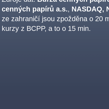
cenných papírů a.s.
,
NASDAQ, N
ze zahraničí jsou zpožděna o 20 m
kurzy z BCPP, a to o 15 min.