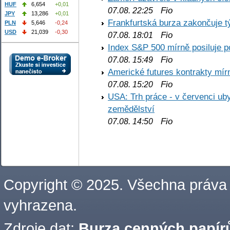
HUF
6,654
+0,01
Fio
07.08. 22:25
JPY
13,286
+0,01
Frankfurtská burza zakončuje 
PLN
5,646
-0,24
USD
21,039
-0,30
Fio
07.08. 18:01
Index S&P 500 mírně posiluje p
Fio
07.08. 15:49
Americké futures kontrakty mírn
Fio
07.08. 15:20
USA: Trh práce - v červenci ub
zemědělství
Fio
07.08. 14:50
Copyright © 2025. Všechna práva
vyhrazena.
Zdroje dat:
Burza cenných papírů