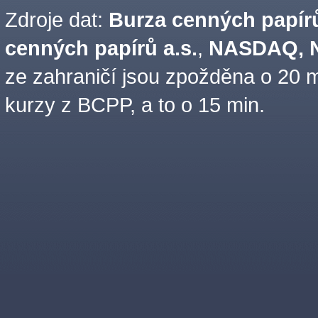
Zdroje dat:
Burza cenných papírů
cenných papírů a.s.
,
NASDAQ, N
ze zahraničí jsou zpožděna o 20 m
kurzy z BCPP, a to o 15 min.