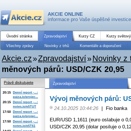
AKCIE ONLINE
informace pro Vaše úspěšné investice
Úvodní stránka
Zpravodajství
Kurzy CZ
Kurzy světový
Všechny zprávy
Novinky z trhů
Komentáře a doporučení
Akcie.cz
»
Zpravodajství
»
Novinky z 
měnových párů: USD/CZK 20,95
Právě diskutujete
Zpravodajství
20:15
Denní report -...:
Vývoj měnových párů: U
paiza.io/projec...
20:15
Denní report -...:
notes.io/e5TUT
24.10.2025 10:44:26
|
Fio banka
17:50
Denní report -...:
paiza.io/projec...
EUR/USD 1,1611 (euro oslabuje o 0,
17:50
Denní report -...:
USD/CZK 20,95 (dolar posiluje o 0,1
notes.io/e5T61
14:03
Denní report -...: