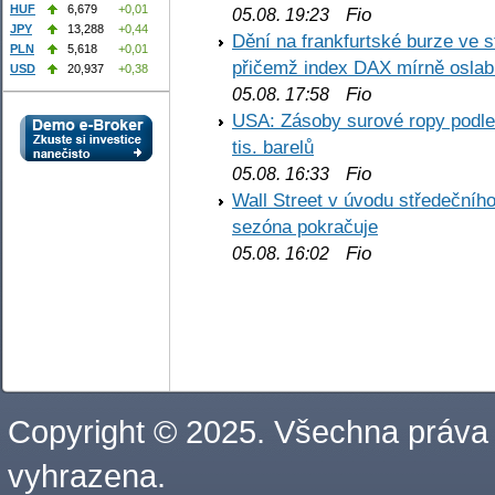
HUF
6,679
+0,01
Fio
05.08. 19:23
JPY
13,288
+0,44
Dění na frankfurtské burze ve s
PLN
5,618
+0,01
přičemž index DAX mírně oslabi
USD
20,937
+0,38
Fio
05.08. 17:58
USA: Zásoby surové ropy podle 
tis. barelů
Fio
05.08. 16:33
Wall Street v úvodu středečníh
sezóna pokračuje
Fio
05.08. 16:02
Copyright © 2025. Všechna práva
vyhrazena.