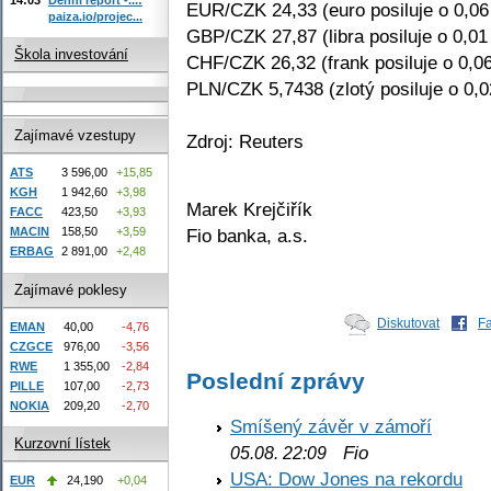
EUR/CZK 24,33 (euro posiluje o 0,0
paiza.io/projec...
GBP/CZK 27,87 (libra posiluje o 0,01
Škola investování
CHF/CZK 26,32 (frank posiluje o 0,0
PLN/CZK 5,7438 (zlotý posiluje o 0,
Zajímavé vzestupy
Zdroj: Reuters
ATS
3 596,00
+15,85
KGH
1 942,60
+3,98
Marek Krejčiřík
FACC
423,50
+3,93
Fio banka, a.s.
MACIN
158,50
+3,59
ERBAG
2 891,00
+2,48
Zajímavé poklesy
Diskutovat
F
EMAN
40,00
-4,76
CZGCE
976,00
-3,56
RWE
1 355,00
-2,84
Poslední zprávy
PILLE
107,00
-2,73
NOKIA
209,20
-2,70
Smíšený závěr v zámoří
Kurzovní lístek
Fio
05.08. 22:09
USA: Dow Jones na rekordu
EUR
24,190
+0,04