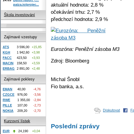
aktuální hodnota: 2,8 %
paiza.io/projec...
očekávání trhu: 2,7 %
Škola investování
předchozí hodnota: 2,9 %
Zajímavé vzestupy
ATS
3 596,00
+15,85
Eurozóna: Peněžní zásoba M3
KGH
1 942,60
+3,98
FACC
423,50
+3,93
Zdroj: Bloomberg
MACIN
158,50
+3,59
ERBAG
2 891,00
+2,48
Michal Šnobl
Zajímavé poklesy
Fio banka, a.s.
EMAN
40,00
-4,76
CZGCE
976,00
-3,56
RWE
1 355,00
-2,84
PILLE
107,00
-2,73
Diskutovat
F
NOKIA
209,20
-2,70
Kurzovní lístek
Poslední zprávy
EUR
24,190
+0,04