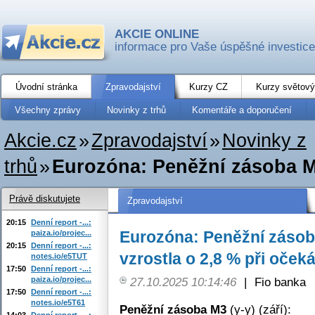
AKCIE ONLINE
informace pro Vaše úspěšné investice
Úvodní stránka
Zpravodajství
Kurzy CZ
Kurzy světový
Všechny zprávy
Novinky z trhů
Komentáře a doporučení
Akcie.cz
»
Zpravodajství
»
Novinky z
trhů
»
Eurozóna: Peněžní zásoba M3
Právě diskutujete
Zpravodajství
20:15
Denní report -...:
Eurozóna: Peněžní zásob
paiza.io/projec...
20:15
Denní report -...:
vzrostla o 2,8 % při oček
notes.io/e5TUT
17:50
Denní report -...:
paiza.io/projec...
27.10.2025 10:14:46
|
Fio banka
17:50
Denní report -...:
notes.io/e5T61
Peněžní zásoba M3
(y-y) (září):
14:03
Denní report -...: