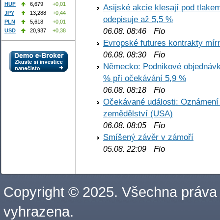
HUF
6,679
+0,01
Asijské akcie klesají pod tlake
JPY
13,288
+0,44
odepisuje až 5,5 %
PLN
5,618
+0,01
Fio
06.08. 08:46
USD
20,937
+0,38
Evropské futures kontrakty mírn
Fio
06.08. 08:30
Německo: Podnikové objednávky
% při očekávání 5,9 %
Fio
06.08. 08:18
Očekávané události: Oznámení 
zemědělství (USA)
Fio
06.08. 08:05
Smíšený závěr v zámoří
Fio
05.08. 22:09
Copyright © 2025. Všechna práva
vyhrazena.