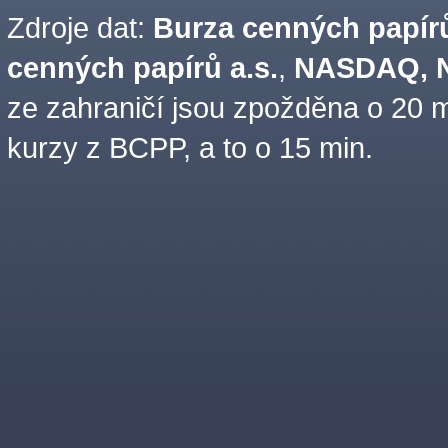
Zdroje dat:
Burza cenných papírů
cenných papírů a.s.
,
NASDAQ, N
ze zahraničí jsou zpožděna o 20 m
kurzy z BCPP, a to o 15 min.