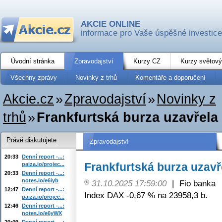
AKCIE ONLINE
informace pro Vaše úspěšné investice
Úvodní stránka
Zpravodajství
Kurzy CZ
Kurzy světový
Všechny zprávy
Novinky z trhů
Komentáře a doporučení
Akcie.cz
»
Zpravodajství
»
Novinky z
trhů
»
Frankfurtská burza uzavřela
Právě diskutujete
Zpravodajství
20:33
Denní report -...:
Frankfurtská burza uzavř
paiza.io/projec...
20:33
Denní report -...:
notes.io/e6iyb
31.10.2025 17:59:00
|
Fio banka
12:47
Denní report -...:
Index DAX -0,67 % na 23958,3 b.
paiza.io/projec...
12:46
Denní report -...:
notes.io/e6yWX
20:09
Denní report -...: