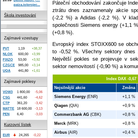
Páteční obchodování zakončuje Ind
paiza.io/projec...
ztrátu dnes zaznamenaly akcie spo
Škola investování
(-2,2 %) a Adidas (-2,2 %). V klad
společnosti Siemens energy (+1,1 
(+0,8 %).
Zajímavé vzestupy
Evropský index STOXX600 se obcho
PVT
1,19
+38,37
to -0,52 %. Všechny sektory dnes 
NLOK
600,00
+3,99
Největší pokles se projevuje v se
FIXZO
53,00
+3,92
sektor nemovitostí (-0,90 %) a komu
CZGCE
985,00
+3,14
UQA
441,80
+1,61
Index DAX -0,67
Zajímavé poklesy
Nejsilnější akcie
Změna
VOW3
1 800,00
-5,06
Siemens Energy
(ENR)
+1,1 %
CSG
441,60
-4,62
CTP
361,20
-3,42
Qiagen
(QIA)
+0,9 %
MATTE
18 600,00
-3,13
PEN
6,40
-3,03
Commerzbank AG
(CBK)
+0,8 %
Merck
(MRK)
+0,8 %
Kurzovní lístek
Airbus
(AIR)
+0,4 %
EUR
24,265
-0,22