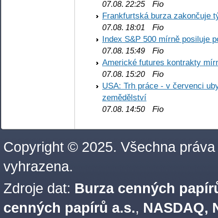
Fio
07.08. 22:25
Frankfurtská burza zakončuje 
Fio
07.08. 18:01
Index S&P 500 mírně posiluje p
Fio
07.08. 15:49
Americké futures kontrakty mírn
Fio
07.08. 15:20
USA: Trh práce - v červenci ub
zemědělství
Fio
07.08. 14:50
Copyright © 2025. Všechna práva
vyhrazena.
Zdroje dat:
Burza cenných papírů
cenných papírů a.s.
,
NASDAQ, N