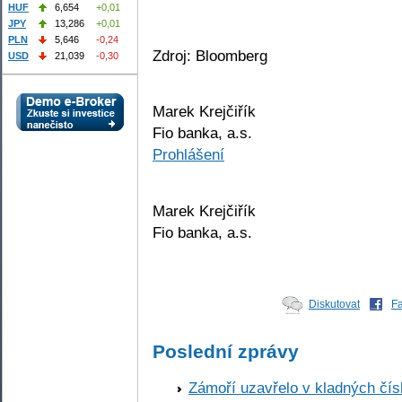
HUF
6,654
+0,01
JPY
13,286
+0,01
PLN
5,646
-0,24
Zdroj: Bloomberg
USD
21,039
-0,30
Marek Krejčiřík
Fio banka, a.s.
Prohlášení
Marek Krejčiřík
Fio banka, a.s.
Diskutovat
F
Poslední zprávy
Zámoří uzavřelo v kladných č