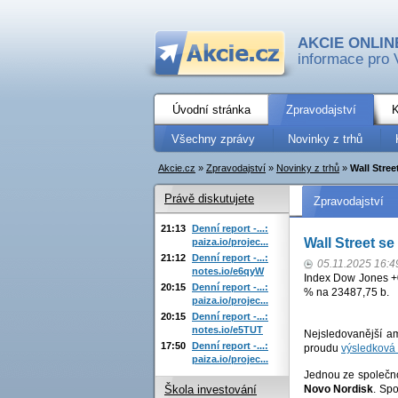
AKCIE ONLIN
informace pro 
Úvodní stránka
Zpravodajství
K
Všechny zprávy
Novinky z trhů
Akcie.cz
»
Zpravodajství
»
Novinky z trhů
»
Wall Stre
Právě diskutujete
Zpravodajství
21:13
Denní report -...:
Wall Street s
paiza.io/projec...
21:12
Denní report -...:
05.11.2025 16:4
notes.io/e6qyW
Index Dow Jones +
20:15
Denní report -...:
% na 23487,75 b.
paiza.io/projec...
20:15
Denní report -...:
notes.io/e5TUT
Nejsledovanější am
17:50
Denní report -...:
proudu
výsledková
paiza.io/projec...
Jednou ze společno
Novo Nordisk
. Spo
Škola investování