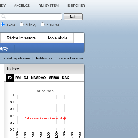
NDY
|
AKCIE.CZ
|
RM-SYSTÉM
|
E-BROKER
akcie
články
diskuze
Rádce investora
Moje akcie
alýzy
Uživatel nepřihlášen
|
Přihlásit se
|
Zaregistrovat se
Indexy
PX
RM
DJ
NASDAQ
SP500
DAX
07.08.2026