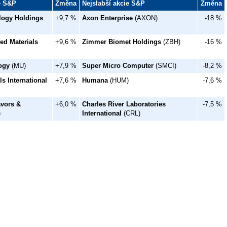
ie S&P
Změna
Nejslabší akcie S&P
Změna
logy Holdings
+9,7 %
Axon Enterprise
(AXON)
-18 %
ed Materials
+9,6 %
Zimmer Biomet Holdings
(ZBH)
-16 %
ogy
(MU)
+7,9 %
Super Micro Computer
(SMCI)
-8,2 %
s International
+7,6 %
Humana
(HUM)
-7,6 %
avors &
+6,0 %
Charles River Laboratories
-7,5 %
)
International
(CRL)