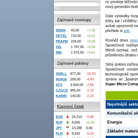
co prodeje klíčovýc
nový generální ředit
Dále výsledky hos
Zajímavé vzestupy
tržby, tak i očištěn
avšak upozornili n
EMAN
43,00
+7,50
přečtete si
zde
.
DETEL
710,00
+6,61
Rovněž dnes
repo
PRAPM
228,00
+5,56
Společnost zveřejn
VIG
1 797,00
+5,09
Mírně rychleji, ne
RBI
1 575,50
+4,61
průměrnou útratou 
Zajímavé poklesy
Silný pokles zažíva
Společnost oznám
SHELL
877,00
-10,33
technologické spol
zpráva se „špatným
NOKIA
200,00
-4,40
Super Micro Comp
ATS
3 504,00
-2,56
CZGCE
955,00
-2,15
KARIN
140,00
-2,10
Nejsilnější sek
Kurzovní lístek
Komunikační sl
EUR
24,210
-0,08
Energie
HUF
6,655
+0,35
JPY
13,288
0,00
Základní materi
PLN
5,632
-0,24