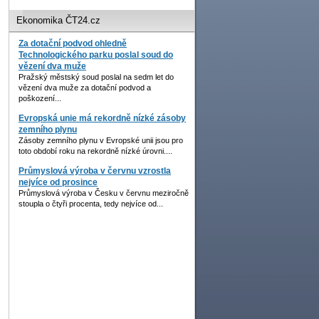
Ekonomika ČT24.cz
Za dotační podvod ohledně
Technologického parku poslal soud do
vězení dva muže
Pražský městský soud poslal na sedm let do
vězení dva muže za dotační podvod a
poškození...
Evropská unie má rekordně nízké zásoby
zemního plynu
Zásoby zemního plynu v Evropské unii jsou pro
toto období roku na rekordně nízké úrovni....
Průmyslová výroba v červnu vzrostla
nejvíce od prosince
Průmyslová výroba v Česku v červnu meziročně
stoupla o čtyři procenta, tedy nejvíce od...