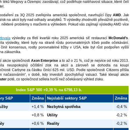
h léků Wegovy a Ozempic zaostávají, což podtrhuje naléhavost situace, které čelí
el.
podaření za 3Q 2025 zveřejnila americká společnost, navrhující čipy
AMD
. Jak
ý zisk na akcii byly nad odhady analytiků. Ti výsledky zhodnotili převážně pozitivně,
a některé problémy s maržemi a výhledem. Pokud vás zajímají výsledky AMD více
rtovala
výsledky za třetí kvartál roku 2025 americká síť restaurací
McDonald’s
.
ila výsledky, které byly na straně růstu porovnatelných tržeb podle očekávání.
ž činil konsensus, rostly porovnatelné tržby v USA, kde byl růst podpořen vyšší
na zákazníka.
jí akcie společnosti
Axon Enterprise
a to až o 21 %, což je nejvíce od roku 2013.
ila neuspokojivý očištění zisk na akcii a zároveň se dohodla na koupi
ečnosti Carbyne za částku činící 625 mil. USD. Podle společnosti Citizens přišla
 načasováním“, v době, kdy investoři zpochybňují valuaci. Také klesají akcie
uter
poté, co společnost sdílela horší než očekávaný výhled zisku.
Index S&P 500 +0,39 % na 6798,13 b.
tory S&P
Změna
Nejslabší sektory S&P
Změna
užby
+1,4 %
Nezbytná spotřeba
-0,4 %
+0,8 %
Utility
-0,2 %
ály
+0,6 %
Reality
-0,2 %