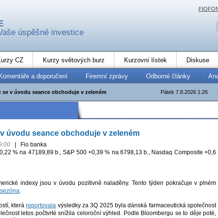
FIOFO
E
Vaše úspěšné investice
urzy CZ
Kurzy světových burz
Kurzovní lístek
Diskuse
Komentáře a doporučení
Firemní zprávy
Odborné články
An
et se v úvodu seance obchoduje v zeleném
Pátek 7.8.2026 1:26
e v úvodu seance obchoduje v zeleném
9:00
|
Fio banka
0,22 % na 47189,89 b., S&P 500 +0,39 % na 6798,13 b., Nasdaq Composite +0,6
erické indexy jsou v úvodu pozitivně naladěny. Tento týden pokračuje v plném
 sezóna
.
stí, která
reportovala
výsledky za 3Q 2025 byla dánská farmaceutická společnost
lečnost letos počtvrté snížila celoroční výhled. Podle Bloombergu se to děje poté,