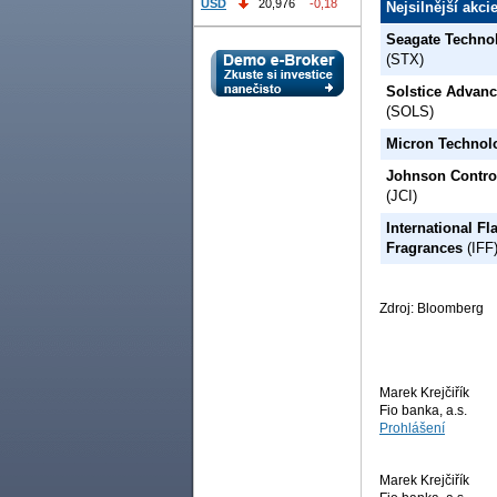
USD
20,976
-0,18
Nejsilnější akc
Seagate Techno
(STX)
Solstice Advanc
(SOLS)
Micron Technol
Johnson Control
(JCI)
International Fl
Fragrances
(IFF
Zdroj: Bloomberg
Marek Krejčiřík
Fio banka, a.s.
Prohlášení
Marek Krejčiřík