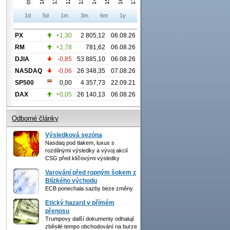
1d
5d
1m
3m
6m
1y
PX
+1,30
2 805,12
06.08.26
RM
+2,78
781,62
06.08.26
DJIA
-0,85
53 885,10
06.08.26
NASDAQ
-0,06
26 348,35
07.08.26
SP500
0,00
4 357,73
22.09.21
DAX
+0,05
26 140,13
06.08.26
Odborné články
Výsledková sezóna
Nasdaq pod tlakem, luxus s
rozdílnými výsledky a vývoj akcií
CSG před klíčovými výsledky
Varování před ropným šokem z
Blízkého východu
ECB ponechala sazby beze změny
Etický hazard v přímém
přenosu
Trumpovy další dokumenty odhalují
zběsilé tempo obchodování na burze