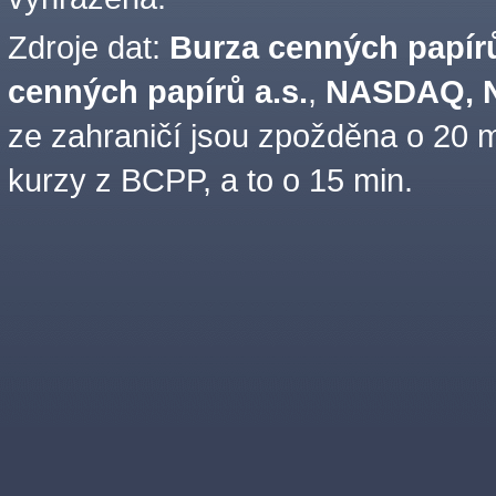
Zdroje dat:
Burza cenných papírů
cenných papírů a.s.
,
NASDAQ, N
ze zahraničí jsou zpožděna o 20 m
kurzy z BCPP, a to o 15 min.