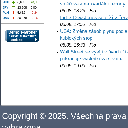
HUF
6,655
+0,35
směřovala na kvartální reporty
JPY
13,288
0,00
Fio
06.08. 18:23
PLN
5,632
-0,24
Index Dow Jones se drží v čer
USD
20,976
-0,18
Fio
06.08. 17:52
USA: Změna zásob plynu podle E
kubických stop
Fio
06.08. 16:33
Wall Street se vyvíji v úvodu 
pokračuje výsledková sezóna
Fio
06.08. 16:05
Copyright © 2025. Všechna práva
vyhrazena.