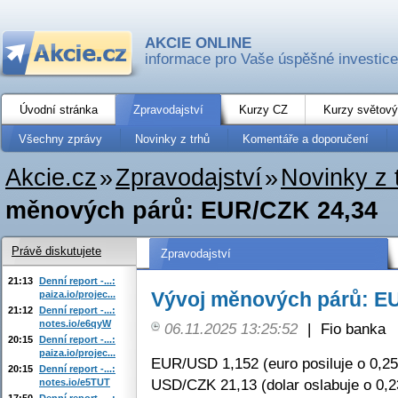
AKCIE ONLINE
informace pro Vaše úspěšné investice
Úvodní stránka
Zpravodajství
Kurzy CZ
Kurzy světový
Všechny zprávy
Novinky z trhů
Komentáře a doporučení
Akcie.cz
»
Zpravodajství
»
Novinky z 
měnových párů: EUR/CZK 24,34
Právě diskutujete
Zpravodajství
21:13
Denní report -...:
Vývoj měnových párů: E
paiza.io/projec...
21:12
Denní report -...:
notes.io/e6qyW
06.11.2025 13:25:52
|
Fio banka
20:15
Denní report -...:
paiza.io/projec...
EUR/USD 1,152 (euro posiluje o 0,2
20:15
Denní report -...:
USD/CZK 21,13 (dolar oslabuje o 0,
notes.io/e5TUT
17:50
Denní report -...: