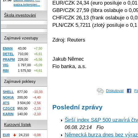
EUR/CZK 24,34 (euro posiluje o 0,0
paiza.io/projec...
GBP/CZK 27,59 (libra oslabuje o 0,0
Škola investování
CHF/CZK 26,13 (frank oslabuje o 0,
PLN/CZK 5,7211 (zlotý posiluje o 0,1
Zajímavé vzestupy
Zdroj: Reuters
EMAN
43,00
+7,50
DETEL
710,00
+6,61
Jakub Němec
PRAPM
228,00
+5,56
Fio banka, a.s.
VIG
1 797,00
+5,09
RBI
1 575,50
+4,61
Zajímavé poklesy
Diskutovat
F
SHELL
877,00
-10,33
NOKIA
200,00
-4,40
ATS
3 504,00
-2,56
Poslední zprávy
CZGCE
955,00
-2,15
KARIN
140,00
-2,10
Širší index S&P 500 uzavírá čt
Kurzovní lístek
Fio
06.08. 22:14
Německá burza dnes bez výrazn
EUR
24,210
-0,08