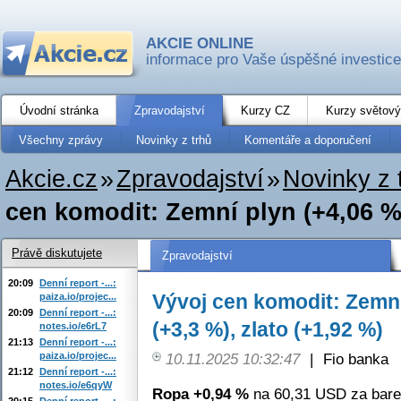
AKCIE ONLINE
informace pro Vaše úspěšné investice
Úvodní stránka
Zpravodajství
Kurzy CZ
Kurzy světový
Všechny zprávy
Novinky z trhů
Komentáře a doporučení
Akcie.cz
»
Zpravodajství
»
Novinky z 
cen komodit: Zemní plyn (+4,06 %),
Právě diskutujete
Zpravodajství
20:09
Denní report -...:
Vývoj cen komodit: Zemní 
paiza.io/projec...
20:09
Denní report -...:
(+3,3 %), zlato (+1,92 %)
notes.io/e6rL7
21:13
Denní report -...:
paiza.io/projec...
10.11.2025 10:32:47
|
Fio banka
21:12
Denní report -...:
notes.io/e6qyW
Ropa +0,94 %
na 60,31 USD za bare
20:15
Denní report -...: