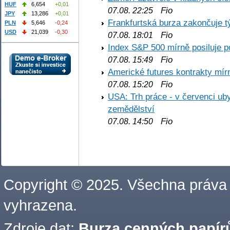
HUF
6,654
+0,01
Fio
07.08. 22:25
JPY
13,286
+0,01
Frankfurtská burza zakončuje 
PLN
5,646
-0,24
USD
21,039
-0,30
Fio
07.08. 18:01
Index S&P 500 mírně posiluje p
Fio
07.08. 15:49
Americké futures kontrakty mírn
Fio
07.08. 15:20
USA: Trh práce - v červenci ub
zemědělství
Fio
07.08. 14:50
Copyright © 2025. Všechna práva
vyhrazena.
Zdroje dat:
Burza cenných papírů