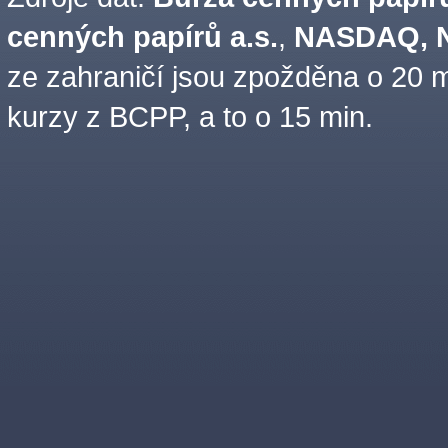
cenných papírů a.s.
,
NASDAQ, N
ze zahraničí jsou zpožděna o 20 m
kurzy z BCPP, a to o 15 min.