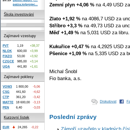
Zemní plyn +4,06 %
na 4,49 USD za
paiza.io/projec...
Škola investování
Zlato +1,92 %
na 4086,7 USD za unc
Stříbro +3,3 %
na 49,73 USD za unc
Měď +1,49 %
na 5,031 USD za libru.
Zajímavé vzestupy
Kukuřice +0,47 %
na 4,2925 USD za
PVT
1,19
+38,37
NLOK
600,00
+3,99
Pšenice +1,09 %
na 5,335 USD za bu
FIXZO
53,00
+3,92
CZGCE
985,00
+3,14
UQA
441,80
+1,61
Michal Šnobl
Zajímavé poklesy
Fio banka, a.s.
VOW3
1 800,00
-5,06
CSG
441,60
-4,62
CTP
361,20
-3,42
Diskutovat
F
MATTE
18 600,00
-3,13
PEN
6,40
-3,03
Poslední zprávy
Kurzovní lístek
EUR
24,265
-0,22
Zámoří uzavřelo v kladných č