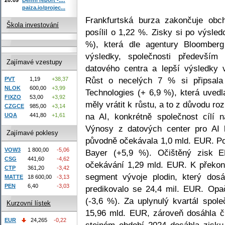
paiza.io/projec...
Frankfurtská burza zakončuje ob
Škola investování
posílil o 1,22 %. Zisky si po výsle
%), která dle agentury Bloomberg
výsledky, společnosti především
Zajímavé vzestupy
datového centra a lepší výsledky 
Růst o necelých 7 % si připsala 
PVT
1,19
+38,37
NLOK
600,00
+3,99
Technologies (+ 6,9 %), která uvedl
FIXZO
53,00
+3,92
měly vrátit k růstu, a to z důvodu 
CZGCE
985,00
+3,14
na AI, konkrétně společnost cílí n
UQA
441,80
+1,61
Výnosy z datových center pro AI
Zajímavé poklesy
původně očekávala 1,0 mld. EUR. Po 
VOW3
1 800,00
-5,06
Bayer (+5,9 %). Očištěný zisk 
CSG
441,60
-4,62
očekávání 1,29 mld. EUR. K překo
CTP
361,20
-3,42
segment vývoje plodin, který dos
MATTE
18 600,00
-3,13
PEN
6,40
-3,03
predikovalo se 24,4 mil. EUR. Op
(-3,6 %). Za uplynulý kvartál spol
Kurzovní lístek
15,96 mld. EUR, zároveň dosáhla či
EUR
24,265
-0,22
stejném období 2024 dosáhla zisk