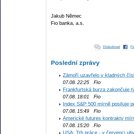
Jakub Němec
Fio banka, a.s.
Diskutovat
F
Poslední zprávy
Zámoří uzavřelo v kladných č
Fio
07.08. 22:25
Frankfurtská burza zakončuje 
Fio
07.08. 18:01
Index S&P 500 mírně posiluje p
Fio
07.08. 15:49
Americké futures kontrakty mírn
Fio
07.08. 15:20
USA: Trh práce - v červenci ub