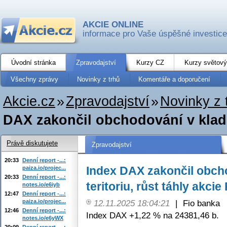
AKCIE ONLINE
informace pro Vaše úspěšné investice
Úvodní stránka
Zpravodajství
Kurzy CZ
Kurzy světový
Všechny zprávy
Novinky z trhů
Komentáře a doporučení
Akcie.cz
»
Zpravodajství
»
Novinky z 
DAX zakončil obchodování v kladné
Právě diskutujete
Zpravodajství
20:33
Denní report -...:
Index DAX zakončil obch
paiza.io/projec...
20:33
Denní report -...:
teritoriu, růst táhly akci
notes.io/e6iyb
12:47
Denní report -...:
paiza.io/projec...
12.11.2025 18:04:21
|
Fio banka
12:46
Denní report -...:
Index DAX +1,22 % na 24381,46 b.
notes.io/e6yWX
20:09
Denní report -...: