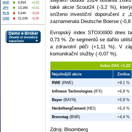
HUF
6,654
+0,01
také akcie Scout24 (-3,2 %), kter
JPY
13,286
+0,01
sníženo investiční doporučení z „
PLN
5,646
-0,24
USD
21,039
-0,30
zaznamenala Deutsche Boerse (-0,8
Evropský index STOXX600 dnes tak
0,73 %. Ze segmentů se dařilo utili
a zdravotní péči (+1,11 %). V zá
komunikační služby (-0,07 %).
Index DAX +1,22 
Nejsilnější akcie
Změna
RWE
(RWE)
+9,1 %
Infineon Technologies
(IFX)
+6,9 %
Bayer
(BAYN)
+5,9 %
HeidelbergCement
(HEI)
+5,4 %
Brenntag
(BNR)
+4,4 %
Zdroj: Bloomberg