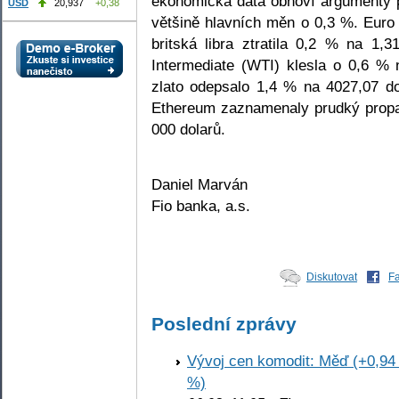
ekonomická data obnoví argumenty pr
USD
20,937
+0,38
většině hlavních měn o 0,3 %. Euro 
britská libra ztratila 0,2 % na 1
Intermediate (WTI) klesla o 0,6 % 
zlato odepsalo 1,4 % na 4027,07 do
Ethereum zaznamenaly prudký propad
000 dolarů.
Daniel Marván
Fio banka, a.s.
Diskutovat
F
Poslední zprávy
Vývoj cen komodit: Měď (+0,94 
%)