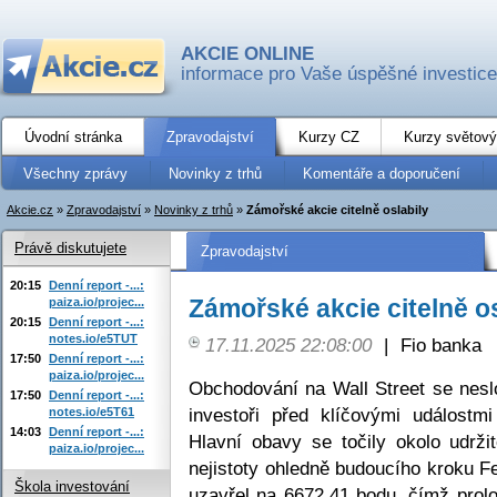
AKCIE ONLINE
informace pro Vaše úspěšné investice
Úvodní stránka
Zpravodajství
Kurzy CZ
Kurzy světový
Všechny zprávy
Novinky z trhů
Komentáře a doporučení
Akcie.cz
»
Zpravodajství
»
Novinky z trhů
»
Zámořské akcie citelně oslabily
Právě diskutujete
Zpravodajství
20:15
Denní report -...:
Zámořské akcie citelně os
paiza.io/projec...
20:15
Denní report -...:
notes.io/e5TUT
17.11.2025 22:08:00
|
Fio banka
17:50
Denní report -...:
paiza.io/projec...
Obchodování na Wall Street se nesl
17:50
Denní report -...:
investoři před klíčovými událostm
notes.io/e5T61
14:03
Denní report -...:
Hlavní obavy se točily okolo udržit
paiza.io/projec...
nejistoty ohledně budoucího kroku F
Škola investování
uzavřel na 6672,41 bodu, čímž prol