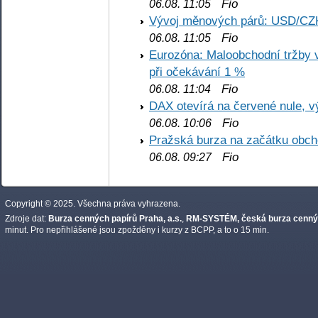
Fio
06.08. 11:05
Vývoj měnových párů: USD/CZ
Fio
06.08. 11:05
Eurozóna: Maloobchodní tržby 
při očekávání 1 %
Fio
06.08. 11:04
DAX otevírá na červené nule, v
Fio
06.08. 10:06
Pražská burza na začátku obch
Fio
06.08. 09:27
Copyright © 2025. Všechna práva vyhrazena.
Zdroje dat:
Burza cenných papírů Praha, a.s.
,
RM-SYSTÉM, česká burza cennýc
minut. Pro nepřihlášené jsou zpožděny i kurzy z BCPP, a to o 15 min.