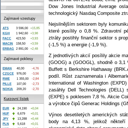
Dow Jones Industrial Average osl
technologický Nasdaq Composite ztra
Zajímavé vzestupy
Nejsilnějším sektorem byly komunika
ATS
3 596,00
+15,85
které posílily o 0,8 %. Zdravotní 
KGH
1 942,60
+3,98
ztráty postihly finanční sektor s pr
FACC
423,50
+3,93
(-1,5 %) a energie (-1,9 %).
MACIN
158,50
+3,59
ERBAG
2 891,00
+2,48
Z jednotlivých akcií posílily akcie 
Zajímavé poklesy
(GOOG) a (GOOGL), shodně o 3,1 %
Buffett s Berkshire Hathaway (BRK.A
EMAN
40,00
-4,76
CZGCE
976,00
-3,56
podíl. Růst zaznamenala i Albemar
RWE
1 355,00
-2,84
International of Washington (EXPD
PILLE
107,00
-2,73
zasáhly Dell Technologies (DELL)
NOKIA
209,20
-2,70
(EXPE) s poklesem 7,8 %. Akcie Coi
Kurzovní lístek
a výrobce čipů Generac Holdings (GN
EUR
24,190
+0,04
Výnos desetiletých amerických stát
HUF
6,679
+0,01
JPY
13,288
+0,44
body na 4,13 %, jelikož někteří 
PLN
5,618
+0,01