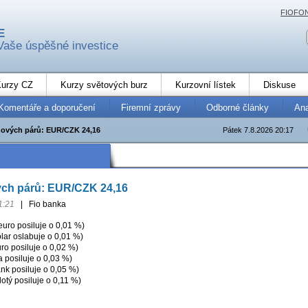
FIOFO
E
Vaše úspěšné investice
urzy CZ
Kurzy světových burz
Kurzovní lístek
Diskuse
Komentáře a doporučení
Firemní zprávy
Odborné články
An
ových párů: EUR/CZK 24,16
Pátek 7.8.2026 20:17
ch párů: EUR/CZK 24,16
1:21
|
Fio banka
ro posiluje o 0,01 %)
ar oslabuje o 0,01 %)
o posiluje o 0,02 %)
 posiluje o 0,03 %)
nk posiluje o 0,05 %)
otý posiluje o 0,11 %)