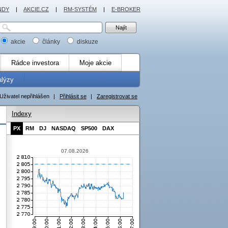
NDY
|
AKCIE.CZ
|
RM-SYSTÉM
|
E-BROKER
akcie
články
diskuze
Rádce investora
Moje akcie
alýzy
Uživatel nepřihlášen
|
Přihlásit se
|
Zaregistrovat se
Indexy
PX
RM
DJ
NASDAQ
SP500
DAX
07.08.2026