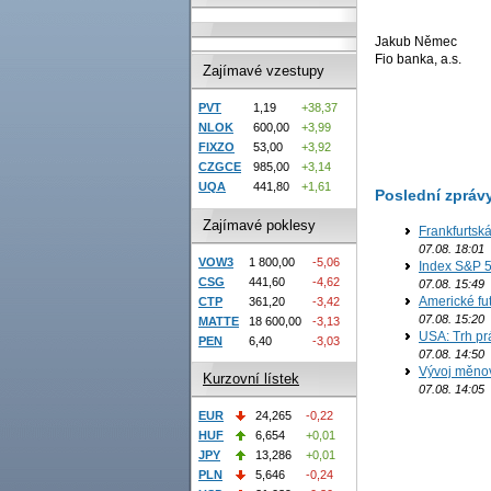
Jakub Němec
Fio banka, a.s.
Zajímavé vzestupy
PVT
1,19
+38,37
NLOK
600,00
+3,99
FIXZO
53,00
+3,92
CZGCE
985,00
+3,14
UQA
441,80
+1,61
Poslední zpráv
Zajímavé poklesy
Frankfurtsk
07.08. 18:01
VOW3
1 800,00
-5,06
Index S&P 5
CSG
441,60
-4,62
07.08. 15:49
Americké fut
CTP
361,20
-3,42
07.08. 15:20
MATTE
18 600,00
-3,13
USA: Trh prá
PEN
6,40
-3,03
07.08. 14:50
Vývoj měno
Kurzovní lístek
07.08. 14:05
EUR
24,265
-0,22
HUF
6,654
+0,01
JPY
13,286
+0,01
PLN
5,646
-0,24