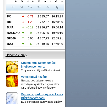
1d
5d
1m
3m
6m
1y
PX
-0,71
2 785,07
16:15:29
RM
-1,20
772,27
16:58:30
DJIA
+0,19
53 986,27
19:56:14
NASDAQ
+0,98
26 606,26
19:56:19
SP500
0,00
4 357,73
22.09.21
DAX
+0,69
26 319,45
17:50:00
Odborné články
Optimismus kolem umělé
inteligence nemizí
Trhy navíc chtějí vidět návratnost
Výsledková sezóna
Nasdaq pod tlakem, luxus s
rozdílnými výsledky a vývoj akcií
CSG před klíčovými výsledky
Varování před ropným šokem z
Blízkého východu
ECB ponechala sazby beze změny