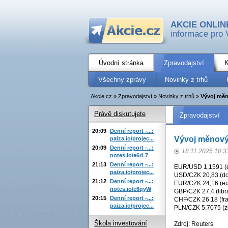
AKCIE ONLIN
informace pro 
Úvodní stránka
Zpravodajství
K
Všechny zprávy
Novinky z trhů
Akcie.cz
»
Zpravodajství
»
Novinky z trhů
»
Vývoj měn
Právě diskutujete
Zpravodajství
20:09
Denní report -...:
Vývoj měnový
paiza.io/projec...
20:09
Denní report -...:
18.11.2025 10:3
notes.io/e6rL7
21:13
Denní report -...:
EUR/USD 1,1591 (eu
paiza.io/projec...
USD/CZK 20,83 (dol
21:12
Denní report -...:
EUR/CZK 24,16 (eur
notes.io/e6qyW
GBP/CZK 27,4 (libra
20:15
Denní report -...:
CHF/CZK 26,18 (fra
paiza.io/projec...
PLN/CZK 5,7075 (zl
Škola investování
Zdroj: Reuters