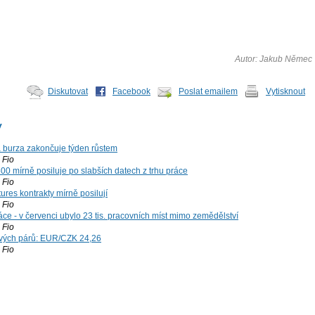
Autor: Jakub Němec
Diskutovat
Facebook
Poslat emailem
Vytisknout
y
á burza zakončuje týden růstem
Fio
00 mírně posiluje po slabších datech z trhu práce
Fio
ures kontrakty mírně posilují
Fio
ce - v červenci ubylo 23 tis. pracovních míst mimo zemědělství
Fio
vých párů: EUR/CZK 24,26
Fio