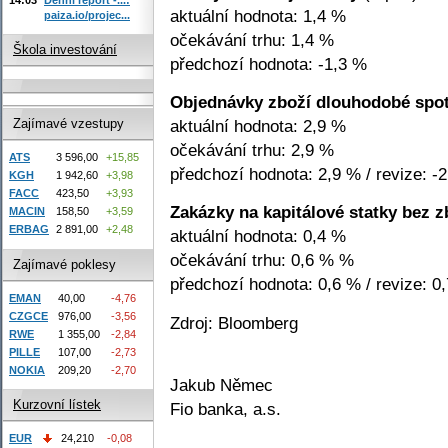
aktuální hodnota: 1,4 %
paiza.io/projec...
očekávání trhu: 1,4 %
Škola investování
předchozí hodnota: -1,3 %
Objednávky zboží dlouhodobé spo
aktuální hodnota: 2,9 %
Zajímavé vzestupy
očekávání trhu: 2,9 %
ATS
3 596,00
+15,85
předchozí hodnota: 2,9 % / revize: -
KGH
1 942,60
+3,98
FACC
423,50
+3,93
Zakázky na kapitálové statky bez zb
MACIN
158,50
+3,59
ERBAG
2 891,00
+2,48
aktuální hodnota: 0,4 %
očekávání trhu: 0,6 % %
Zajímavé poklesy
předchozí hodnota: 0,6 % / revize: 0
EMAN
40,00
-4,76
CZGCE
976,00
-3,56
Zdroj: Bloomberg
RWE
1 355,00
-2,84
PILLE
107,00
-2,73
NOKIA
209,20
-2,70
Jakub Němec
Kurzovní lístek
Fio banka, a.s.
EUR
24,210
-0,08