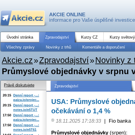
AKCIE ONLINE
informace pro Vaše úspěšné investice
Úvodní stránka
Zpravodajství
Kurzy CZ
Kurzy světový
Všechny zprávy
Novinky z trhů
Komentáře a doporučení
Akcie.cz
»
Zpravodajství
»
Novinky z 
Průmyslové objednávky v srpnu vz
Právě diskutujete
Zpravodajství
20:15
Denní report -...:
USA: Průmyslové objedná
paiza.io/projec...
20:15
Denní report -...:
očekávání o 1,4 %
notes.io/e5TUT
17:50
Denní report -...:
paiza.io/projec...
18.11.2025 17:18:33
|
Fio banka
17:50
Denní report -...:
notes.io/e5T61
Průmyslové objednávky
(srpen):
14:03
Denní report -...: