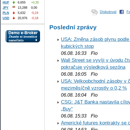
HUF
6,655
+0,35
JPY
13,288
0,00
Diskutovat
F
PLN
5,632
-0,24
USD
20,976
-0,18
Poslední zprávy
USA: Změna zásob plynu podle E
kubických stop
Fio
06.08. 16:33
Wall Street se vyvíji v úvodu 
pokračuje výsledková sezóna
Fio
06.08. 16:05
USA: Velkoobchodní zásoby v č
meziměsíčně vzrostly o 0,2 %
Fio
06.08. 16:04
CSG: J&T Banka nastavila cílo
„Buy“
Fio
06.08. 15:33
Americké futures kontrakty se 
Fio
06.08. 14:53